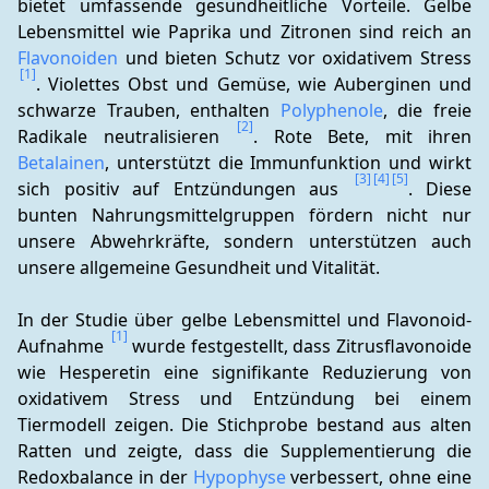
bietet umfassende gesundheitliche Vorteile. Gelbe 
Lebensmittel wie Paprika und Zitronen sind reich an 
Flavonoiden
 und bieten Schutz vor oxidativem Stress 
[1]
. Violettes Obst und Gemüse, wie Auberginen und 
schwarze Trauben, enthalten 
Polyphenole
, die freie 
[2]
Radikale neutralisieren 
. Rote Bete, mit ihren 
Betalainen
, unterstützt die Immunfunktion und wirkt 
[3]
[4]
[5]
sich positiv auf Entzündungen aus 
. Diese 
bunten Nahrungsmittelgruppen fördern nicht nur 
unsere Abwehrkräfte, sondern unterstützen auch 
unsere allgemeine Gesundheit und Vitalität.
In der Studie über gelbe Lebensmittel und Flavonoid-
[1]
Aufnahme 
 wurde festgestellt, dass Zitrusflavonoide 
wie Hesperetin eine signifikante Reduzierung von 
oxidativem Stress und Entzündung bei einem 
Tiermodell zeigen. Die Stichprobe bestand aus alten 
Ratten und zeigte, dass die Supplementierung die 
Redoxbalance in der 
Hypophyse
 verbessert, ohne eine 