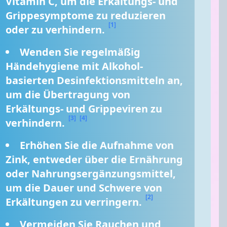
Vitamin C, um die Erkältungs- und 
Grippesymptome zu reduzieren 
[1]
oder zu verhindern. 
Wenden Sie regelmäßig 
Händehygiene mit Alkohol-
basierten Desinfektionsmitteln an, 
um die Übertragung von 
Erkältungs- und Grippeviren zu 
[3]
[4]
verhindern. 
Erhöhen Sie die Aufnahme von 
Zink, entweder über die Ernährung 
oder Nahrungsergänzungsmittel, 
um die Dauer und Schwere von 
[2]
Erkältungen zu verringern. 
Vermeiden Sie Rauchen und 