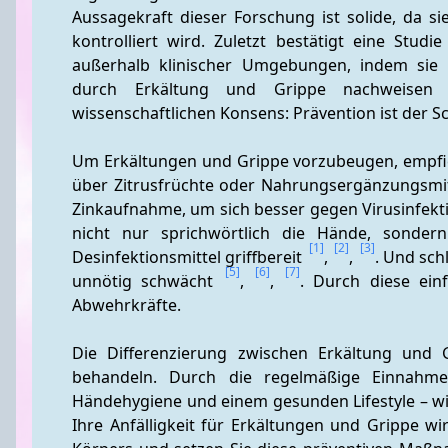
Aussagekraft dieser Forschung ist solide, da s
kontrolliert wird. Zuletzt bestätigt eine Studie
außerhalb klinischer Umgebungen, indem sie ei
durch Erkältung und Grippe nachweisen k
wissenschaftlichen Konsens: Prävention ist der Sc
Um Erkältungen und Grippe vorzubeugen, empfiehlt
über Zitrusfrüchte oder Nahrungsergänzungsmitte
Zinkaufnahme, um sich besser gegen Virusinfekt
nicht nur sprichwörtlich die Hände, sonder
[1]
[2]
[3]
Desinfektionsmittel griffbereit 
, 
, 
. Und sch
[5]
[6]
[7]
unnötig schwächt 
, 
, 
. Durch diese ein
Abwehrkräfte.
Die Differenzierung zwischen Erkältung und G
behandeln. Durch die regelmäßige Einnahme
Händehygiene und einem gesunden Lifestyle – wi
Ihre Anfälligkeit für Erkältungen und Grippe wi