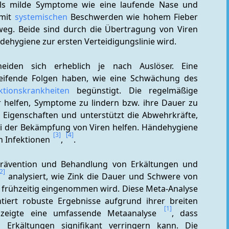
als milde Symptome wie eine laufende Nase und 
mit 
systemischen
 Beschwerden wie hohem Fieber 
eg. Beide sind durch die Übertragung von Viren 
dehygiene zur ersten Verteidigungslinie wird.
eiden sich erheblich je nach Auslöser. Eine 
eifende Folgen haben, wie eine Schwächung des 
ktionskrankheiten
 begünstigt. Die regelmäßige 
 helfen, Symptome zu lindern bzw. ihre Dauer zu 
ve Eigenschaften und unterstützt die Abwehrkräfte, 
bei der Bekämpfung von Viren helfen. Händehygiene 
[3]
[4]
n Infektionen 
, 
.
 Prävention und Behandlung von Erkältungen und 
[2]
 analysiert, wie Zink die Dauer und Schwere von 
frühzeitig eingenommen wird. Diese Meta-Analyse 
iert robuste Ergebnisse aufgrund ihrer breiten 
[1]
 zeigte eine umfassende Metaanalyse 
, dass 
Erkältungen signifikant verringern kann. Die 