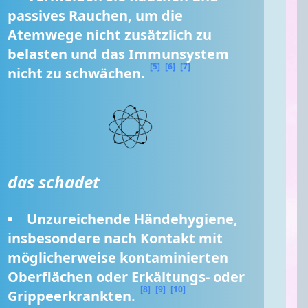
passives Rauchen, um die 
Atemwege nicht zusätzlich zu 
belasten und das Immunsystem 
[5]
[6]
[7]
nicht zu schwächen. 
das schadet
Unzureichende Händehygiene, 
insbesondere nach Kontakt mit 
möglicherweise kontaminierten 
Oberflächen oder Erkältungs- oder 
[8]
[9]
[10]
Grippeerkrankten. 