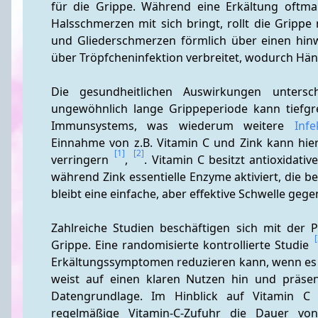
für die Grippe. Während eine Erkältung oftm
Halsschmerzen mit sich bringt, rollt die Grippe 
und Gliederschmerzen förmlich über einen hinw
über Tröpfcheninfektion verbreitet, wodurch Hän
Die gesundheitlichen Auswirkungen untersch
ungewöhnlich lange Grippeperiode kann tiefgr
Immunsystems, was wiederum weitere 
Infe
Einnahme von z.B. Vitamin C und Zink kann hier
[1]
[2]
verringern 
, 
. Vitamin C besitzt antioxidati
während Zink essentielle Enzyme aktiviert, die 
bleibt eine einfache, aber effektive Schwelle gege
Zahlreiche Studien beschäftigen sich mit der
Grippe. Eine randomisierte kontrollierte Studie 
Erkältungssymptomen reduzieren kann, wenn es 
weist auf einen klaren Nutzen hin und präsent
Datengrundlage. Im Hinblick auf Vitamin C
regelmäßige Vitamin-C-Zufuhr die Dauer von 