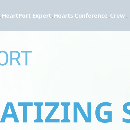
.
HeartPort Expert
.
Hearts Conference
.
Crew
.
TIZING 