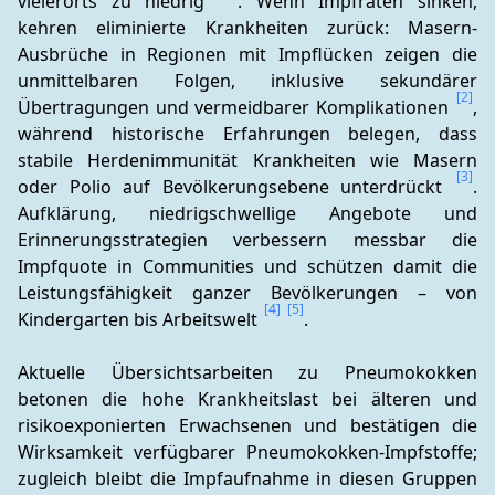
vielerorts zu niedrig 
. Wenn Impfraten sinken, 
kehren eliminierte Krankheiten zurück: Masern-
Ausbrüche in Regionen mit Impflücken zeigen die 
unmittelbaren Folgen, inklusive sekundärer 
[2]
Übertragungen und vermeidbarer Komplikationen 
, 
während historische Erfahrungen belegen, dass 
stabile Herdenimmunität Krankheiten wie Masern 
[3]
oder Polio auf Bevölkerungsebene unterdrückt 
. 
Aufklärung, niedrigschwellige Angebote und 
Erinnerungsstrategien verbessern messbar die 
Impfquote in Communities und schützen damit die 
Leistungsfähigkeit ganzer Bevölkerungen – von 
[4]
[5]
Kindergarten bis Arbeitswelt 
.
Aktuelle Übersichtsarbeiten zu Pneumokokken 
betonen die hohe Krankheitslast bei älteren und 
risikoexponierten Erwachsenen und bestätigen die 
Wirksamkeit verfügbarer Pneumokokken-Impfstoffe; 
zugleich bleibt die Impfaufnahme in diesen Gruppen 