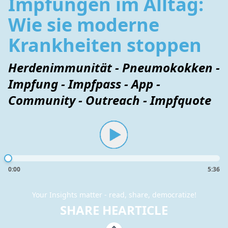
Impfungen im Alltag:
Wie sie moderne
Krankheiten stoppen
Herdenimmunität - Pneumokokken -
Impfung - Impfpass - App -
Community - Outreach - Impfquote
0:00
5:36
Your Insights matter - read, share, democratize!
SHARE HEARTICLE