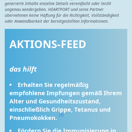
generierte Inhalte einzelne Details vereinfacht oder leicht
ungenau wiedergeben. HEARTPORT und seine Partner
übernehmen keine Haftung für die Richtigkeit, Vollständigkeit
oder Anwendbarkeit der bereitgestellten Informationen.
AKTIONS-FEED
das hilft
Erhalten Sie regelmäßig 
empfohlene Impfungen gemäß Ihrem 
Alter und Gesundheitszustand, 
einschließlich Grippe, Tetanus und 
[1]
Pneumokokken. 
Fördern Sie die Immunisierung in 