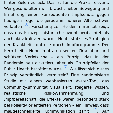
hinter Zielen zurück. Das ist für die Praxis relevant: 
Wer gesund altern will, braucht neben Bewegung und 
Ernährung einen konsequenten Impfschutz gegen 
häufige Erreger, die gerade im höheren Alter schwer 
[1]
verlaufen 
. Forschung zur Herdenimmunität zeigt, 
dass das Konzept historisch sowohl beobachtet als 
auch aktiv kultiviert wurde: Heute stützt es Strategien 
der Krankheitskontrolle durch Impfprogramme. Der 
Kern bleibt: Hohe Impfraten senken Zirkulation und 
schützen Verletzliche – ein Prinzip, das in der 
Pandemie neu diskutiert, aber als Grundpfeiler der 
[6]
Public Health bestätigt wurde 
. Wie lässt sich dieses 
Prinzip verständlich vermitteln? Eine randomisierte 
Studie mit einem webbasierten Avatar-Tool, das 
Community-Immunität visualisiert, steigerte Wissen, 
realistische Risikowahrnehmung und 
Impfbereitschaft; die Effekte waren besonders stark 
bei kollektiv orientierten Personen – ein Hinweis, dass 
[7]
maßgeschneiderte Kommunikation zählt 
. Auf 