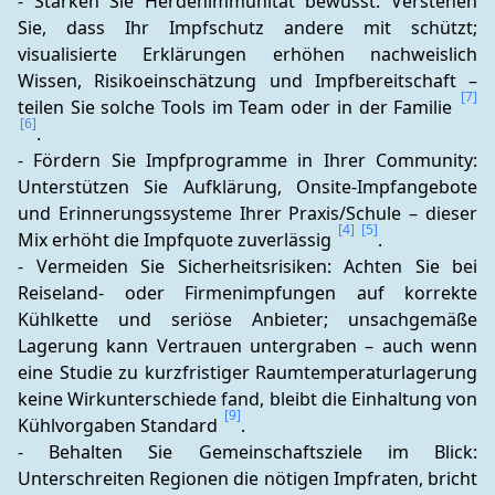
- Stärken Sie Herdenimmunität bewusst: Verstehen 
Sie, dass Ihr Impfschutz andere mit schützt; 
visualisierte Erklärungen erhöhen nachweislich 
Wissen, Risikoeinschätzung und Impfbereitschaft – 
[7]
teilen Sie solche Tools im Team oder in der Familie 
[6]
.
- Fördern Sie Impfprogramme in Ihrer Community: 
Unterstützen Sie Aufklärung, Onsite-Impfangebote 
und Erinnerungssysteme Ihrer Praxis/Schule – dieser 
[4]
[5]
Mix erhöht die Impfquote zuverlässig 
.
- Vermeiden Sie Sicherheitsrisiken: Achten Sie bei 
Reiseland- oder Firmenimpfungen auf korrekte 
Kühlkette und seriöse Anbieter; unsachgemäße 
Lagerung kann Vertrauen untergraben – auch wenn 
eine Studie zu kurzfristiger Raumtemperaturlagerung 
keine Wirkunterschiede fand, bleibt die Einhaltung von 
[9]
Kühlvorgaben Standard 
.
- Behalten Sie Gemeinschaftsziele im Blick: 
Unterschreiten Regionen die nötigen Impfraten, bricht 