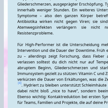
Gliederschmerzen, ausgeprägter Erschöpfung. Typi
innerhalb weniger Stunden. Ein weiteres Unter
Symptome – also den ganzen Körper betreffe
Antibiotika wirken nicht gegen Viren; sie sind 
Atemwegsinfekten verlängern sie nicht 
Resistenzprobleme.
Für High-Performer ist die Unterscheidung meh
Intervention und die Dauer der Downtime. Früh 
zu – allerdings zeigt Forschung, dass Fieber al
verlassen solltest du dich nicht nur auf Tem
abruptem Beginn, Gliederschmerzen und star
Immunsystem gezielt zu stützen: Vitamin C und Z
verkürzen die Dauer von Erkältungen, was die Zei
[4]
. Hydriert zu bleiben unterstützt Schleimhäute 
dabei nicht bloß „nice to have“, sondern beei
Ebenso wichtig: Kontaktreduktion bei ersten Sy
für Teams, Familien und Projekte, die auf deine 