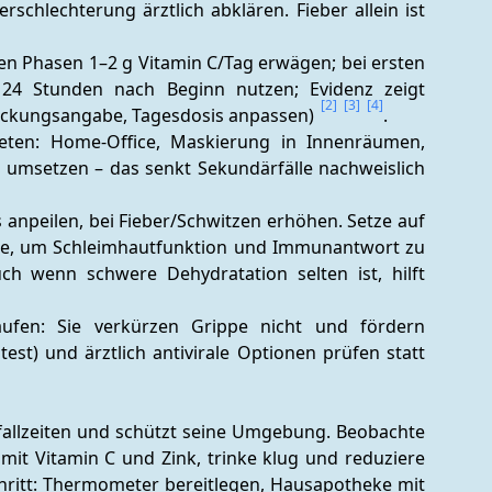
chlechterung ärztlich abklären. Fieber allein ist 
eten Phasen 1–2 g Vitamin C/Tag erwägen; bei ersten 
24 Stunden nach Beginn nutzen; Evidenz zeigt 
[2]
[3]
[4]
 Packungsangabe, Tagesdosis anpassen) 
.
eten: Home-Office, Maskierung in Innenräumen, 
umsetzen – das senkt Sekundärfälle nachweislich 
 anpeilen, bei Fieber/Schwitzen erhöhen. Setze auf 
nke, um Schleimhautfunktion und Immunantwort zu 
ch wenn schwere Dehydratation selten ist, hilft 
läufen: Sie verkürzen Grippe nicht und fördern 
test) und ärztlich antivirale Optionen prüfen statt 
usfallzeiten und schützt seine Umgebung. Beobachte 
t Vitamin C und Zink, trinke klug und reduziere 
hritt: Thermometer bereitlegen, Hausapotheke mit 