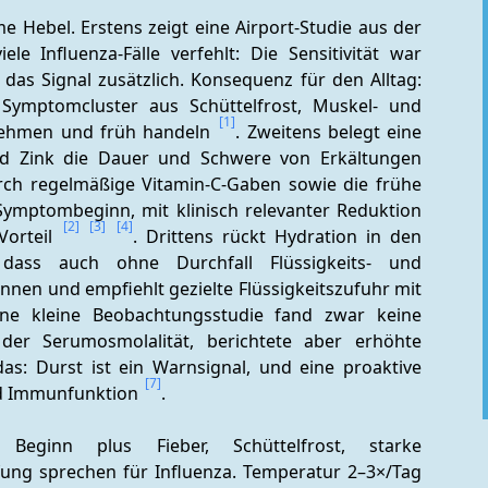
 Hebel. Erstens zeigt eine Airport-Studie aus der 
le Influenza-Fälle verfehlt: Die Sensitivität war 
das Signal zusätzlich. Konsequenz für den Alltag: 
ymptomcluster aus Schüttelfrost, Muskel- und 
[1]
nehmen und früh handeln 
. Zweitens belegt eine 
nd Zink die Dauer und Schwere von Erkältungen 
ch regelmäßige Vitamin‑C‑Gaben sowie die frühe 
ymptombeginn, mit klinisch relevanter Reduktion 
[2]
[3]
[4]
orteil 
. Drittens rückt Hydration in den 
 dass auch ohne Durchfall Flüssigkeits- und 
nen und empfiehlt gezielte Flüssigkeitszufuhr mit 
Eine kleine Beobachtungsstudie fand zwar keine 
er Serumosmolalität, berichtete aber erhöhte 
as: Durst ist ein Warnsignal, und eine proaktive 
[7]
und Immunfunktion 
.
 Beginn plus Fieber, Schüttelfrost, starke 
ng sprechen für Influenza. Temperatur 2–3×/Tag 