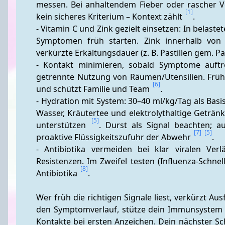
messen. Bei anhaltendem Fieber oder rascher Vers
[1]
kein sicheres Kriterium – Kontext zählt 
.
- Vitamin C und Zink gezielt einsetzen: In belast
Symptomen früh starten. Zink innerhalb von 
verkürzte Erkältungsdauer (z. B. Pastillen gem.
- Kontakt minimieren, sobald Symptome auftr
getrennte Nutzung von Räumen/Utensilien. Früh 
[6]
und schützt Familie und Team 
.
- Hydration mit System: 30–40 ml/kg/Tag als Basis
Wasser, Kräutertee und elektrolythaltige Geträ
[5]
unterstützen 
. Durst als Signal beachten; au
[7]
[5]
proaktive Flüssigkeitszufuhr der Abwehr 
.
- Antibiotika vermeiden bei klar viralen Ver
Resistenzen. Im Zweifel testen (Influenza-Schnell
[8]
Antibiotika 
.
Wer früh die richtigen Signale liest, verkürzt A
den Symptomverlauf, stütze dein Immunsystem mi
Kontakte bei ersten Anzeichen. Dein nächster Sc