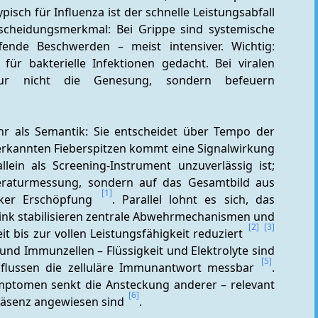
sch für Influenza ist der schnelle Leistungsabfall 
scheidungsmerkmal: Bei Grippe sind systemische 
nde Beschwerden – meist intensiver. Wichtig: 
für bakterielle Infektionen gedacht. Bei viralen 
nur nicht die Genesung, sondern befeuern 
r als Semantik: Sie entscheidet über Tempo der 
erkannten Fieberspitzen kommt eine Signalwirkung 
lein als Screening-Instrument unzuverlässig ist; 
peraturmessung, sondern auf das Gesamtbild aus 
[1]
ker Erschöpfung 
. Parallel lohnt es sich, das 
ink stabilisieren zentrale Abwehrmechanismen und 
[2]
[3]
t bis zur vollen Leistungsfähigkeit reduziert 
und Immunzellen – Flüssigkeit und Elektrolyte sind 
[5]
nflussen die zelluläre Immunantwort messbar 
. 
mptomen senkt die Ansteckung anderer – relevant 
[6]
Präsenz angewiesen sind 
.