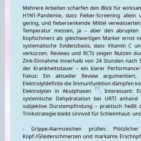
Mehrere Arbeiten schärfen den Blick für wirksame
H1N1-Pandemie, dass Fieber-Screening allein vie
gering, und fiebersenkende Mittel verwässerten 
Temperatur messen, ja – aber den abrupten S
Kopfschmerz als gleichwertigen Marker ernst 
systematische Evidenzbasis, dass Vitamin C u
verkürzen. Reviews und RCTs zeigen Nutzen dur
Zink-Einnahme innerhalb von 24 Stunden nach S
der Krankheitsdauer – ein klarer Performance-V
Fokus: Ein aktueller Review argumentiert,
Elektrolytdefizite die Immunfunktion dämpfen kön
[5]
Elektrolyten in Akutphasen 
. Interessant: 
systemische Dehydratation bei URTI anhand d
subjektive Durstempfindung – praktisch heißt d
Trinkstrategie bleibt sinnvoll für Schleimhaut- 
- Grippe-Alarmzeichen prüfen: Plötzlicher
Kopf-/Gliederschmerzen und markante Erschöpfu