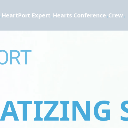
.
HeartPort Expert
.
Hearts Conference
.
Crew
.
TIZING 