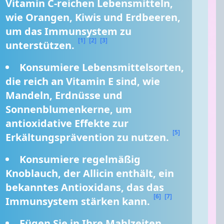
Vitamin C-reichen Lebensmitteln, 
wie Orangen, Kiwis und Erdbeeren, 
um das Immunsystem zu 
[1]
[2]
[3]
unterstützen. 
Konsumiere Lebensmittelsorten, 
die reich an Vitamin E sind, wie 
Mandeln, Erdnüsse und 
Sonnenblumenkerne, um 
antioxidative Effekte zur 
[5]
Erkältungsprävention zu nutzen. 
Konsumiere regelmäßig 
Knoblauch, der Allicin enthält, ein 
bekanntes Antioxidans, das das 
[6]
[7]
Immunsystem stärken kann. 
Fügen Sie in Ihre Mahlzeiten 