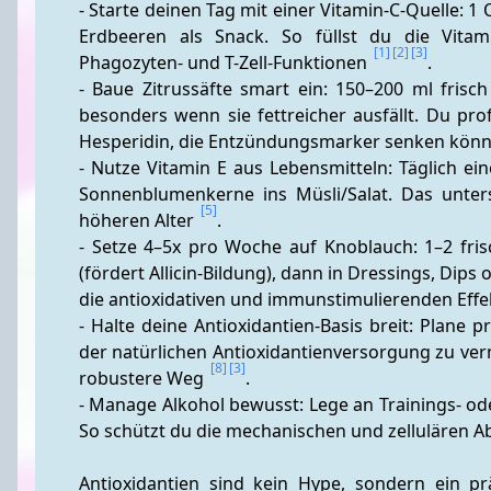
- Starte deinen Tag mit einer Vitamin-C-Quelle: 1
Erdbeeren als Snack. So füllst du die Vitam
[1]
[2]
[3]
Phagozyten- und T-Zell-Funktionen 
.
- Baue Zitrussäfte smart ein: 150–200 ml frisc
besonders wenn sie fettreicher ausfällt. Du prof
Hesperidin, die Entzündungsmarker senken könn
- Nutze Vitamin E aus Lebensmitteln: Täglich ein
Sonnenblumenkerne ins Müsli/Salat. Das unter
[5]
höheren Alter 
.
- Setze 4–5x pro Woche auf Knoblauch: 1–2 fris
(fördert Allicin-Bildung), dann in Dressings, Dip
die antioxidativen und immunstimulierenden Effe
- Halte deine Antioxidantien-Basis breit: Plane
der natürlichen Antioxidantienversorgung zu verme
[8]
[3]
robustere Weg 
.
- Manage Alkohol bewusst: Lege an Trainings- ode
So schützt du die mechanischen und zellulären 
Antioxidantien sind kein Hype, sondern ein pr