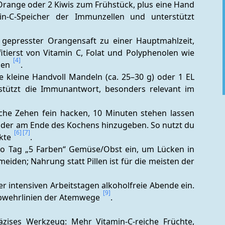
 Orange oder 2 Kiwis zum Frühstück, plus eine Hand 
in-C-Speicher der Immunzellen und unterstützt 
h gepresster Orangensaft zu einer Hauptmahlzeit, 
itierst von Vitamin C, Folat und Polyphenolen wie 
[4]
en 
.
e kleine Handvoll Mandeln (ca. 25–30 g) oder 1 EL 
stützt die Immunantwort, besonders relevant im 
che Zehen fein hacken, 10 Minuten stehen lassen 
s oder am Ende des Kochens hinzugeben. So nutzt du 
[6]
[7]
kte 
.
 pro Tag „5 Farben“ Gemüse/Obst ein, um Lücken in 
iden; Nahrung statt Pillen ist für die meisten der 
r intensiven Arbeitstagen alkoholfreie Abende ein. 
[9]
Abwehrlinien der Atemwege 
.
äzises Werkzeug: Mehr Vitamin‑C‑reiche Früchte, 