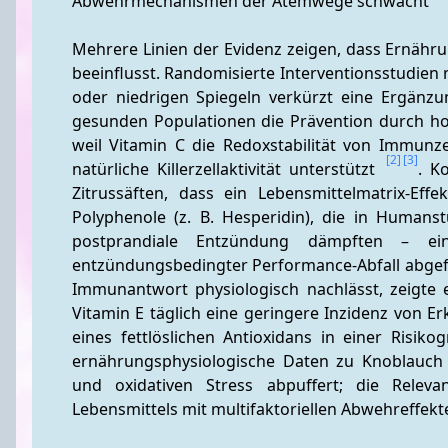
Abwehrmechanismen der Atemwege schwächt 
Mehrere Linien der Evidenz zeigen, dass Ernäh
beeinflusst. Randomisierte Interventionsstudien 
oder niedrigen Spiegeln verkürzt eine Ergänzu
gesunden Populationen die Prävention durch hohe
weil Vitamin C die Redoxstabilität von Immunz
[2]
[3]
natürliche Killerzellaktivität unterstützt 
. K
Zitrussäften, dass ein Lebensmittelmatrix-Effe
Polyphenole (z. B. Hesperidin), die in Human
postprandiale Entzündung dämpften – ein re
entzündungsbedingter Performance-Abfall abge
Immunantwort physiologisch nachlässt, zeigte ei
Vitamin E täglich eine geringere Inzidenz von Er
eines fettlöslichen Antioxidans in einer Risiko
ernährungsphysiologische Daten zu Knoblauch d
und oxidativen Stress abpuffert; die Relevan
Lebensmittels mit multifaktoriellen Abwehreffekt