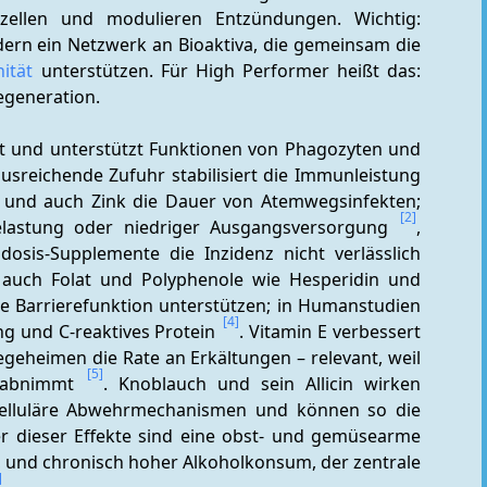
zellen und modulieren Entzündungen. Wichtig: 
Nahrung liefert nicht nur einzelne Vitamine, sondern ein Netzwerk an Bioaktiva, die gemeinsam die 
ität
 unterstützen. Für High Performer heißt das: 
egeneration.
rt und unterstützt Funktionen von Phagozyten und 
T-Zellen; ein Mangel schwächt die Abwehr, eine ausreichende Zufuhr stabilisiert die Immunleistung 
C und auch Zink die Dauer von Atemwegsinfekten; 
[2]
lastung oder niedriger Ausgangsversorgung 
, 
sis-Supplemente die Inzidenz nicht verlässlich 
C auch Folat und Polyphenole wie Hesperidin und 
 Barrierefunktion unterstützen; in Humanstudien 
[4]
g und C‑reaktives Protein 
. Vitamin E verbessert 
geheimen die Rate an Erkältungen – relevant, weil 
[5]
 abnimmt 
. Knoblauch und sein Allicin wirken 
 zelluläre Abwehrmechanismen und können so die 
er dieser Effekte sind eine obst- und gemüsearme 
, und chronisch hoher Alkoholkonsum, der zentrale 
]