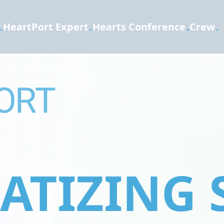
.
HeartPort Expert
.
Hearts Conference
.
Crew
.
TIZING 