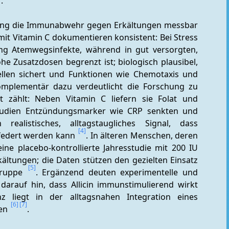
.
rung die Immunabwehr gegen Erkältungen messbar 
mit Vitamin C dokumentieren konsistent: Bei Stress 
ng Atemwegsinfekte, während in gut versorgten, 
 Zusatzdosen begrenzt ist; biologisch plausibel, 
ellen sichert und Funktionen wie Chemotaxis und 
omplementär dazu verdeutlicht die Forschung zu 
kt zählt: Neben Vitamin C liefern sie Folat und 
studien Entzündungsmarker wie CRP senkten und 
alistisches, alltagstaugliches Signal, dass 
[4]
federt werden kann 
. In älteren Menschen, deren 
ne placebo-kontrollierte Jahresstudie mit 200 IU 
kältungen; die Daten stützen den gezielten Einsatz 
[5]
gruppe 
. Ergänzend deuten experimentelle und 
arauf hin, dass Allicin immunstimulierend wirkt 
z liegt in der alltagsnahen Integration eines 
[6]
[7]
en 
.