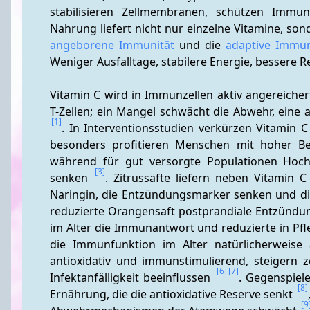
stabilisieren Zellmembranen, schützen Immun
angeborene Immunität
 und die 
adaptive Immun
Weniger Ausfalltage, stabilere Energie, bessere R
Vitamin C wird in Immunzellen aktiv angereiche
[1]
. In Interventionsstudien verkürzen Vitamin 
besonders profitieren Menschen mit hoher Be
während für gut versorgte Populationen Hochdo
[3]
senken 
. Zitrussäfte liefern neben Vitamin 
Naringin, die Entzündungsmarker senken und die
reduzierte Orangensaft postprandiale Entzündun
im Alter die Immunantwort und reduzierte in Pfle
die Immunfunktion im Alter natürlicherweise
antioxidativ und immunstimulierend, steigern
[6]
[7]
Infektanfälligkeit beeinflussen 
. Gegenspiel
[8]
Ernährung, die die antioxidative Reserve senkt 
[9