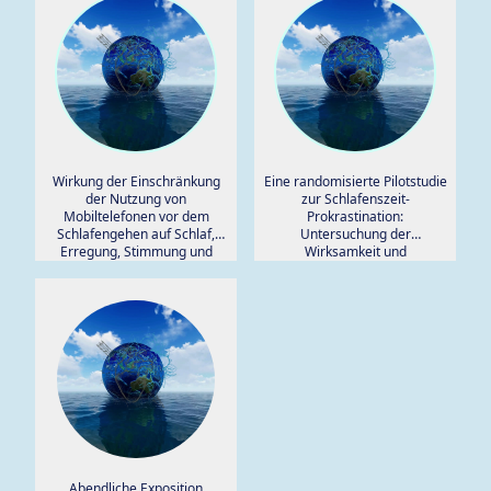
Wirkung der Einschränkung
Eine randomisierte Pilotstudie
der Nutzung von
zur Schlafenszeit-
Mobiltelefonen vor dem
Prokrastination:
Schlafengehen auf Schlaf,
Untersuchung der
Erregung, Stimmung und
Wirksamkeit und
Arbeitsgedächtnis: Eine
Durchführbarkeit der Online-
randomisierte Pilotstudie.
Intervention zur Reduzierung
der Bildschirmzeit am Abend
(REST-O).
Abendliche Exposition