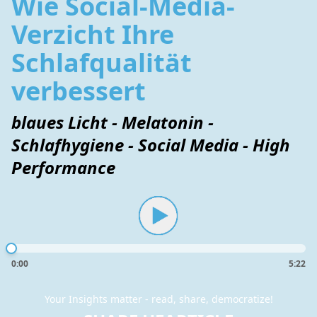
Wie Social-Media-
Verzicht Ihre
Schlafqualität
verbessert
blaues Licht - Melatonin -
Schlafhygiene - Social Media - High
Performance
0:00
5:22
Your Insights matter - read, share, democratize!