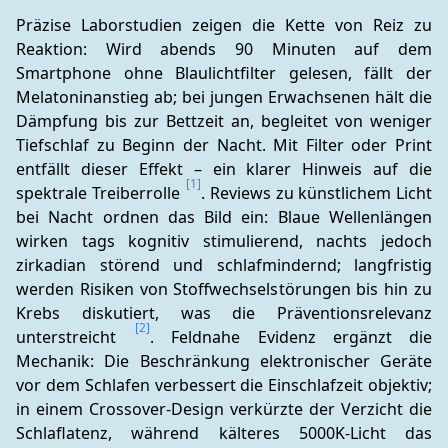
Präzise Laborstudien zeigen die Kette von Reiz zu 
Reaktion: Wird abends 90 Minuten auf dem 
Smartphone ohne Blaulichtfilter gelesen, fällt der 
Melatoninanstieg ab; bei jungen Erwachsenen hält die 
Dämpfung bis zur Bettzeit an, begleitet von weniger 
Tiefschlaf zu Beginn der Nacht. Mit Filter oder Print 
entfällt dieser Effekt – ein klarer Hinweis auf die 
[1]
spektrale Treiberrolle 
. Reviews zu künstlichem Licht 
bei Nacht ordnen das Bild ein: Blaue Wellenlängen 
wirken tags kognitiv stimulierend, nachts jedoch 
zirkadian störend und schlafmindernd; langfristig 
werden Risiken von Stoffwechselstörungen bis hin zu 
Krebs diskutiert, was die Präventionsrelevanz 
[2]
unterstreicht 
. Feldnahe Evidenz ergänzt die 
Mechanik: Die Beschränkung elektronischer Geräte 
vor dem Schlafen verbessert die Einschlafzeit objektiv; 
in einem Crossover‑Design verkürzte der Verzicht die 
Schlaflatenz, während kälteres 5000K‑Licht das 