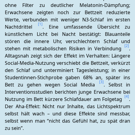
ohne Filter zu deutlicher Melatonin-Dämpfung; 
Erwachsene zeigten noch zur Bettzeit reduzierte 
Werte, verbunden mit weniger N3‑Schlaf im ersten 
[1]
Nachtdrittel 
. Eine umfassende Übersicht zu 
künstlichem Licht bei Nacht bestätigt: Blauanteile 
stören die innere Uhr, verschlechtern Schlaf und 
[2]
stehen mit metabolischen Risiken in Verbindung 
. 
Alltagsnah zeigt sich der Effekt im Verhalten: Längere 
Social‑Media‑Nutzung verschiebt die Bettzeit, verkürzt 
den Schlaf und unterminiert Tagesleistung; in einer 
Studentinnen-Stichprobe gaben 68% an, später ins 
[3]
Bett zu gehen wegen Social Media 
. Selbst in 
Interventionsstudien berichten junge Erwachsene bei 
[4]
Nutzung im Bett kürzere Schlafdauer am Folgetag 
. 
Der Aha‑Effekt: Nicht nur Inhalte, das Lichtspektrum 
selbst hält wach – und diese Effekte sind messbar, 
selbst wenn man “nicht das Gefühl hat, zu spät dran 
zu sein”.