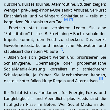
duschen, kurzes Journal, Atemroutine. Studien zeigen: 
weniger prä‑Sleep‑Phone‑Use senkt Arousal, verkürzt 
Einschlafzeit und verlängert Schlafdauer – teils mit 
[6]
[7]
kognitiven Pluspunkten am Tag 
.
- Ersetzen statt nur verbieten: Legen Sie eine 
“Substitution” fest (z. B. Stretching + Buch), sobald der 
Impuls kommt, den Feed zu checken. Das senkt 
Gewohnheitsstärke und hedonische Motivation und 
[7]
stabilisiert die neuen Abläufe 
.
- Bilden Sie sich gezielt weiter und priorisieren Sie 
Schlafhygiene. Übermäßige oder problematische 
Social‑Media‑Nutzung korreliert mit schlechterer 
Schlafqualität; je früher Sie Mechanismen kennen, 
[8]
desto leichter fallen kluge Regeln und Alternativen 
.
Ihr Schlaf ist das Fundament für Energie, Fokus und 
Langlebigkeit – und Abendlicht plus Feeds sind die 
häufigsten Risse im Beton. Wer Social Media in der 