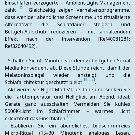
Einschlafen verzögerte – Ambient‑Light‑Management 
[5]
zählt 
. Gleichzeitig zeigen Verhaltensprogramme, 
dass weniger abendliches Screentime und ritualisierte 
Alternativen die Schlafdauer steigern und 
Bettgeh‑Aufschub reduzieren – mit anhaltendem 
Effekt nach der Intervention [Ref40081281; 
Ref32040492].
- Schalten Sie 60 Minuten vor dem Zubettgehen Social 
Media konsequent ab. Diese Stunde reicht, damit der 
Melatoninspiegel wieder ansteigt und die 
[1]
[2]
Schlafarchitektur geschützt bleibt 
.
- Aktivieren Sie Night‑Mode/True Tone und senken Sie 
die Farbtemperatur und Helligkeit am Abend; ideal: 
Geräte ganz ausschalten. Vermeiden Sie kühles 
5000K‑Licht im Schlafzimmer – warmes Licht 
[5]
erleichtert das Einschlafen 
.
- Etablieren Sie ein abendliches, bildschirmfreies 
Mikro‑Ritual (15–30 Minuten): analoges Lesen, 