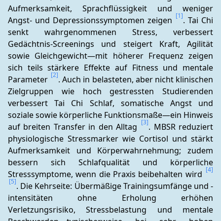
Aufmerksamkeit, Sprachflüssigkeit und weniger 
[1]
Angst- und Depressionssymptomen zeigen 
. Tai Chi 
senkt wahrgenommenen Stress, verbessert 
Gedächtnis-Screenings und steigert Kraft, Agilität 
sowie Gleichgewicht—mit höherer Frequenz zeigen 
sich teils stärkere Effekte auf Fitness und mentale 
[2]
Parameter 
. Auch in belasteten, aber nicht klinischen 
Zielgruppen wie hoch gestressten Studierenden 
verbessert Tai Chi Schlaf, somatische Angst und 
soziale sowie körperliche Funktionsmaße—ein Hinweis 
[3]
auf breiten Transfer in den Alltag 
. MBSR reduziert 
physiologische Stressmarker wie Cortisol und stärkt 
Aufmerksamkeit und Körperwahrnehmung; zudem 
bessern sich Schlafqualität und körperliche 
[4]
Stresssymptome, wenn die Praxis beibehalten wird 
[5]
. Die Kehrseite: Übermäßige Trainingsumfänge und -
intensitäten ohne Erholung erhöhen 
Verletzungsrisiko, Stressbelastung und mentale 