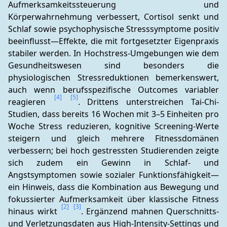
Aufmerksamkeitssteuerung und 
Körperwahrnehmung verbessert, Cortisol senkt und 
Schlaf sowie psychophysische Stresssymptome positiv 
beeinflusst—Effekte, die mit fortgesetzter Eigenpraxis 
stabiler werden. In Hochstress-Umgebungen wie dem 
Gesundheitswesen sind besonders die 
physiologischen Stressreduktionen bemerkenswert, 
auch wenn berufsspezifische Outcomes variabler 
[4]
[5]
reagieren 
. Drittens unterstreichen Tai-Chi-
Studien, dass bereits 16 Wochen mit 3–5 Einheiten pro 
Woche Stress reduzieren, kognitive Screening-Werte 
steigern und gleich mehrere Fitnessdomänen 
verbessern; bei hoch gestressten Studierenden zeigte 
sich zudem ein Gewinn in Schlaf- und 
Angstsymptomen sowie sozialer Funktionsfähigkeit—
ein Hinweis, dass die Kombination aus Bewegung und 
fokussierter Aufmerksamkeit über klassische Fitness 
[2]
[3]
hinaus wirkt 
. Ergänzend mahnen Querschnitts- 
und Verletzungsdaten aus High-Intensity-Settings und 