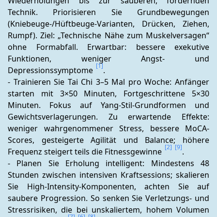
Wiederholungen bis zur sauberen, fordernden 
Technik. Priorisieren Sie Grundbewegungen 
(Kniebeuge-/Hüftbeuge-Varianten, Drücken, Ziehen, 
Rumpf). Ziel: „Technische Nähe zum Muskelversagen“ 
ohne Formabfall. Erwartbar: bessere exekutive 
Funktionen, weniger Angst- und 
[1]
Depressionssymptome 
.
- Trainieren Sie Tai Chi 3–5 Mal pro Woche: Anfänger 
starten mit 3×50 Minuten, Fortgeschrittene 5×30 
Minuten. Fokus auf Yang-Stil-Grundformen und 
Gewichtsverlagerungen. Zu erwartende Effekte: 
weniger wahrgenommener Stress, bessere MoCA-
Scores, gesteigerte Agilität und Balance; höhere 
[2]
[9]
Frequenz steigert teils die Fitnessgewinne 
.
- Planen Sie Erholung intelligent: Mindestens 48 
Stunden zwischen intensiven Kraftsessions; skalieren 
Sie High-Intensity-Komponenten, achten Sie auf 
saubere Progression. So senken Sie Verletzungs- und 
Stressrisiken, die bei unskaliertem, hohem Volumen 
[7]
[6]
[8]