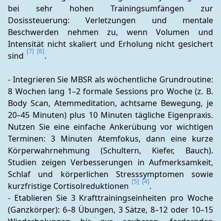
bei sehr hohen Trainingsumfängen zur 
Dosissteuerung: Verletzungen und mentale 
Beschwerden nehmen zu, wenn Volumen und 
Intensität nicht skaliert und Erholung nicht gesichert 
[7]
[6]
sind 
.
- Integrieren Sie MBSR als wöchentliche Grundroutine: 
8 Wochen lang 1–2 formale Sessions pro Woche (z. B. 
Body Scan, Atemmeditation, achtsame Bewegung, je 
20–45 Minuten) plus 10 Minuten tägliche Eigenpraxis. 
Nutzen Sie eine einfache Ankerübung vor wichtigen 
Terminen: 3 Minuten Atemfokus, dann eine kurze 
Körperwahrnehmung (Schultern, Kiefer, Bauch). 
Studien zeigen Verbesserungen in Aufmerksamkeit, 
Schlaf und körperlichen Stresssymptomen sowie 
[5]
[4]
kurzfristige Cortisolreduktionen 
.
- Etablieren Sie 3 Krafttrainingseinheiten pro Woche 
(Ganzkörper): 6–8 Übungen, 3 Sätze, 8–12 oder 10–15 