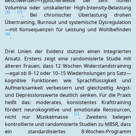
Beschwerden—typischerweise bei sehr hohen 
Volumina oder unskalierter High-Intensity-Belastung 
[6]
[7]
. Bei chronischer Überlastung drohen 
Übertraining, Burnout und systemische Dysregulation
—mit Konsequenzen für Leistung und Wohlbefinden 
[8]
.
Drei Linien der Evidenz stützen einen integrierten 
Ansatz. Erstens zeigt eine randomisierte Studie mit 
älteren Frauen, dass 12 Wochen Widerstandstraining
—egal ob 8–12 oder 10–15 Wiederholungen pro Satz—
kognitive Funktionen wie Sprachflüssigkeit und 
Aufmerksamkeit verbessern und gleichzeitig Angst- 
und Depressionswerte deutlich senken. Für die Praxis 
heißt das: moderates, konsistentes Krafttraining 
fördert neurokognitive und emotionale Ressourcen, 
[1]
nicht nur Muskelmasse 
. Zweitens belegen 
kontrollierte und randomisierte Studien zu MBSR, dass 
ein standardisiertes 8‑Wochen-Programm 