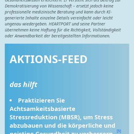
Demokratisierung von Wissenschaft – ersetzt jedoch keine
professionelle medizinische Beratung und kann durch KI-
generierte Inhalte einzelne Details vereinfacht oder leicht
ungenau wiedergeben. HEARTPORT und seine Partner
übernehmen keine Haftung für die Richtigkeit, Vollständigkeit
oder Anwendbarkeit der bereitgestellten Informationen.
AKTIONS-FEED
das hilft
Praktizieren Sie 
Achtsamkeitsbasierte 
Stressreduktion (MBSR), um Stress 
abzubauen und die körperliche und 
[5]
geistige Gesundheit zu verbessern. 