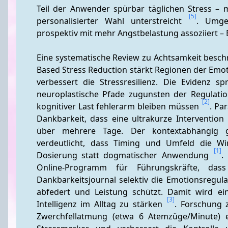
Teil der Anwender spürbar täglichen Stress – mi
[5]
personalisierter Wahl unterstreicht 
. Umge
prospektiv mit mehr Angstbelastung assoziiert – E
Eine systematische Review zu Achtsamkeit besch
Based Stress Reduction stärkt Regionen der Emot
verbessert die Stressresilienz. Die Evidenz spr
neuroplastische Pfade zugunsten der Regulation
[2]
kognitiver Last fehlerarm bleiben müssen 
. Pa
Dankbarkeit, dass eine ultrakurze Intervention i
über mehrere Tage. Der kontextabhängig g
verdeutlicht, dass Timing und Umfeld die Wi
[1]
Dosierung statt dogmatischer Anwendung 
.
Online-Programm für Führungskräfte, das
Dankbarkeitsjournal selektiv die Emotionsregulat
abfedert und Leistung schützt. Damit wird ein 
[3]
Intelligenz im Alltag zu stärken 
. Forschung 
Zwerchfellatmung (etwa 6 Atemzüge/Minute) e