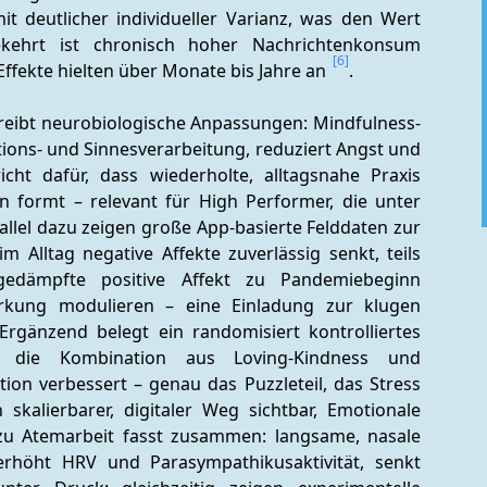
t deutlicher individueller Varianz, was den Wert 
kehrt ist chronisch hoher Nachrichtenkonsum 
[6]
ffekte hielten über Monate bis Jahre an 
.
reibt neurobiologische Anpassungen: Mindfulness-
ions- und Sinnesverarbeitung, reduziert Angst und 
icht dafür, dass wiederholte, alltagsnahe Praxis 
 formt – relevant für High Performer, die unter 
rallel dazu zeigen große App-basierte Felddaten zur 
m Alltag negative Affekte zuverlässig senkt, teils 
edämpfte positive Affekt zu Pandemiebeginn 
rkung modulieren – eine Einladung zur klugen 
 Ergänzend belegt ein randomisiert kontrolliertes 
s die Kombination aus Loving-Kindness und 
ion verbessert – genau das Puzzleteil, das Stress 
skalierbarer, digitaler Weg sichtbar, Emotionale 
zu Atemarbeit fasst zusammen: langsame, nasale 
rhöht HRV und Parasympathikusaktivität, senkt 