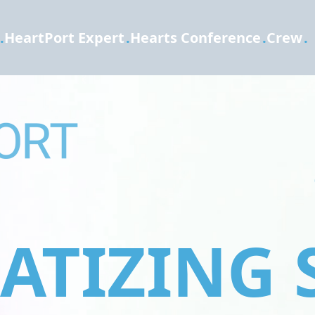
.
HeartPort Expert
.
Hearts Conference
.
Crew
.
TIZING 