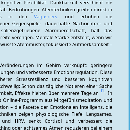
gnitive Flexibilität. Dankbarkeit verschiebt die 
tatt Bedrohungen. Atemtechniken greifen direkt in 
ers in den 
Vagusnerv
, und erhöhen die 
ener Gegenspieler: dauerhafte Nachrichten- und 
salienzgetriebene Alarmbereitschaft, hält das 
reite verengen. Mentale Stärke entsteht, wenn wir 
bewusste Atemmuster, fokussierte Aufmerksamkeit – 
Veränderungen im Gehirn verknüpft: geringere 
dungen und verbesserte Emotionsregulation. Diese 
rer Stressresilienz und besseren kognitiven 
schwellig: Schon das tägliche Notieren einer Sache 
[1]
amkeit, Effekte hielten über mehrere Tage an 
. In 
s Online-Programm aus Mitgefühlsmeditation und 
ion – die Facette der Emotionalen Intelligenz, die 
chniken zeigen physiologische Tiefe: Langsames, 
s und HRV, senkt Cortisol und verbessert die 
thing oder achtsames Atmen reduzieren bei einem 