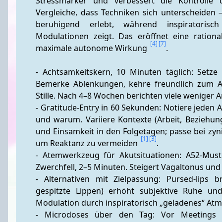
Stressmarker und verbessert die Kontrolle un
Vergleiche, dass Techniken sich unterscheiden –
beruhigend erlebt, während inspiratorisc
Modulationen zeigt. Das eröffnet eine rationa
[4]
[7]
maximale autonome Wirkung 
.
- Achtsamkeitskern, 10 Minuten täglich: Setze 
Bemerke Ablenkungen, kehre freundlich zum Atem
Stille. Nach 4–8 Wochen berichten viele weniger 
- Gratitude-Entry in 60 Sekunden: Notiere jeden A
und warum. Variiere Kontexte (Arbeit, Beziehun
und Einsamkeit in den Folgetagen; passe bei zyn
[1]
[3]
um Reaktanz zu vermeiden 
. 
- Atemwerkzeug für Akutsituationen: A52-Muster
Zwerchfell, 2–5 Minuten. Steigert Vagaltonus und
- Alternativen mit Zielpassung: Pursed-lips 
gespitzte Lippen) erhöht subjektive Ruhe und 
Modulation durch inspiratorisch „geladenes“ Atm
- Microdoses über den Tag: Vor Meetings 