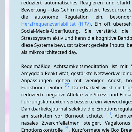
reduziert automatisches Reagieren und stärkt ko
Bewertung – das Gehirn registriert Ressourcen s
die autonome Regulation ein, besond
Herzfrequenzvariabilität (HRV)
. Ein oft überseh
Social-Media-Überflutung. Sie verstärkt die 
Stresssystem aktiv und kann die kognitive Bandb
diese Systeme bewusst takten: gezielte Inputs, 
als mikroarchitected day.
Regelmäßige Achtsamkeitsmeditation ist mit 
Amygdala-Reaktivität, gestärkte Netzwerkverbin
Anpassungen gehen mit weniger Angst, höhe
[2]
Funktionen einher 
. Dankbarkeit wirkt niedrig
reduzierte negative Affekte wie Stress und Eins
Führungskontexten verbesserte ein vierwöchige
Dankbarkeitsjournal selektiv die Emotionsregulat
[3]
am stärksten vor Burnout schützt 
. Atemte
nasales Zwerchfellatmen steigert Vagaltonu
[4]
Emotionskontrolle 
. Kurzformate wie Box Brea