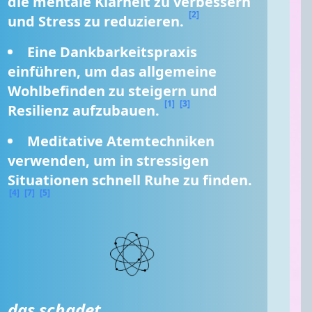
die mentale Klarheit zu verbessern 
[2]
und Stress zu reduzieren. 
Eine Dankbarkeitspraxis 
einführen, um das allgemeine 
Wohlbefinden zu steigern und 
[1]
[3]
Resilienz aufzubauen. 
Meditative Atemtechniken 
verwenden, um in stressigen 
Situationen schnell Ruhe zu finden. 
[4]
[7]
[5]
das schadet