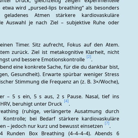
ter Druck; gleichzeitig zeigen experimentelle 
 etwa wird „pursed-lips breathing“ als besonders 
h geladenes Atmen stärkere kardiovaskuläre 
le Auswahl je nach Ziel – subjektive Ruhe oder 
einen Timer. Sitz aufrecht, Fokus auf den Atem. 
 zurück. Ziel ist metakognitive Klarheit, nicht 
[2]
Angst und bessere Emotionskontrolle 
. 
bend eine konkrete Sache, für die du dankbar bist, 
gen, Gesundheit). Erwarte spürbar weniger Stress 
ischer Stimmung die Frequenz an (z. B. 3×/Woche), 
 – 5 s ein, 5 s aus, 2 s Pause. Nasal, tief ins 
[4]
 HRV, beruhigt unter Druck 
. 
breathing (ruhige, verlängerte Ausatmung durch 
Kontrolle; bei Bedarf stärkere kardiovaskuläre 
[7]
en – jedoch nur kurz und bewusst einsetzen 
. 
4 Runden Box Breathing (4–4–4–4). Abends 6 