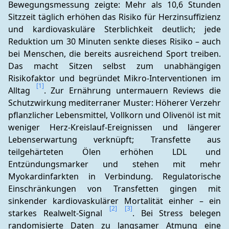
Bewegungsmessung zeigte: Mehr als 10,6 Stunden 
Sitzzeit täglich erhöhen das Risiko für Herzinsuffizienz 
und kardiovaskuläre Sterblichkeit deutlich; jede 
Reduktion um 30 Minuten senkte dieses Risiko – auch 
bei Menschen, die bereits ausreichend Sport treiben. 
Das macht Sitzen selbst zum unabhängigen 
Risikofaktor und begründet Mikro-Interventionen im 
[1]
Alltag 
. Zur Ernährung untermauern Reviews die 
Schutzwirkung mediterraner Muster: Höherer Verzehr 
pflanzlicher Lebensmittel, Vollkorn und Olivenöl ist mit 
weniger Herz-Kreislauf-Ereignissen und längerer 
Lebenserwartung verknüpft; Transfette aus 
teilgehärteten Ölen erhöhen LDL und 
Entzündungsmarker und stehen mit mehr 
Myokardinfarkten in Verbindung. Regulatorische 
Einschränkungen von Transfetten gingen mit 
sinkender kardiovaskulärer Mortalität einher – ein 
[2]
[3]
starkes Realwelt-Signal 
. Bei Stress belegen 
randomisierte Daten zu langsamer Atmung eine 