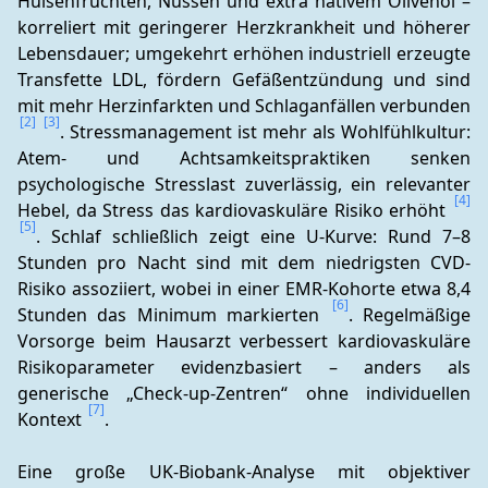
Hülsenfrüchten, Nüssen und extra nativem Olivenöl – 
korreliert mit geringerer Herzkrankheit und höherer 
Lebensdauer; umgekehrt erhöhen industriell erzeugte 
Transfette LDL, fördern Gefäßentzündung und sind 
mit mehr Herzinfarkten und Schlaganfällen verbunden 
[2]
[3]
. Stressmanagement ist mehr als Wohlfühlkultur: 
Atem- und Achtsamkeitspraktiken senken 
psychologische Stresslast zuverlässig, ein relevanter 
[4]
Hebel, da Stress das kardiovaskuläre Risiko erhöht 
[5]
. Schlaf schließlich zeigt eine U-Kurve: Rund 7–8 
Stunden pro Nacht sind mit dem niedrigsten CVD-
Risiko assoziiert, wobei in einer EMR-Kohorte etwa 8,4 
[6]
Stunden das Minimum markierten 
. Regelmäßige 
Vorsorge beim Hausarzt verbessert kardiovaskuläre 
Risikoparameter evidenzbasiert – anders als 
generische „Check-up-Zentren“ ohne individuellen 
[7]
Kontext 
.
Eine große UK-Biobank-Analyse mit objektiver 