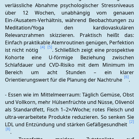
verlässliche Abnahme psychologischer Stressniveaus 
über 12 Wochen, unabhängig vom genauen 
Ein-/Ausatem-Verhältnis, während Beobachtungen zu 
Meditation/Yoga den kardiovaskulären 
Relevanzrahmen skizzieren. Praktisch heißt das: 
Einfach praktikable Atemroutinen genügen, Perfektion 
[4]
[5]
ist nicht nötig 
. Schließlich zeigt eine prospektive 
Kohorte eine U-förmige Beziehung zwischen 
Schlafdauer und CVD-Risiko mit dem Minimum im 
Bereich um acht Stunden – ein klarer 
[6]
Orientierungswert für die Planung der Nachtruhe 
.
- Essen wie im Mittelmeerraum: Täglich Gemüse, Obst 
und Vollkorn, mehr Hülsenfrüchte und Nüsse, Olivenöl 
als Standardfett, Fisch 1–2×/Woche; rotes Fleisch und 
ultra-verarbeitete Produkte reduzieren. So senken Sie 
[2]
LDL und Entzündung und stärken Gefäßgesundheit 
[8]
.