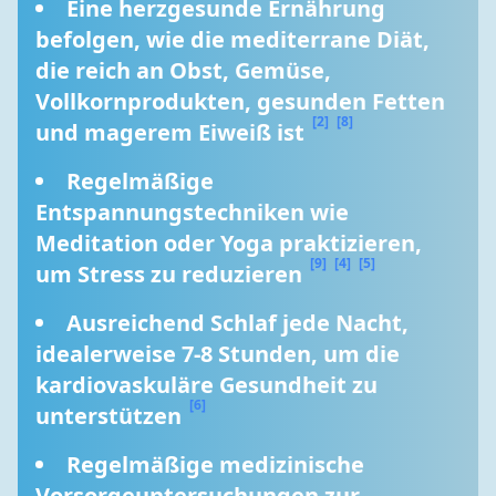
Eine herzgesunde Ernährung 
befolgen, wie die mediterrane Diät, 
die reich an Obst, Gemüse, 
Vollkornprodukten, gesunden Fetten 
[2]
[8]
und magerem Eiweiß ist 
Regelmäßige 
Entspannungstechniken wie 
Meditation oder Yoga praktizieren, 
[9]
[4]
[5]
um Stress zu reduzieren 
Ausreichend Schlaf jede Nacht, 
idealerweise 7-8 Stunden, um die 
kardiovaskuläre Gesundheit zu 
[6]
unterstützen 
Regelmäßige medizinische 
Vorsorgeuntersuchungen zur 