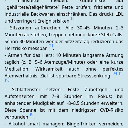
- Transfette meiden: Zutatenliste auf 
„gehärtete/teilgehärtete“ Fette prüfen; frittierte und 
industrielle Backwaren einschränken. Das drückt LDL 
[3]
und verringert Ereignisrisiken 
.
- Sitzzonen aufbrechen: Alle 30–45 Minuten 2–3 
Minuten aufstehen, Treppen nehmen, kurze Steh-Calls. 
Schon 30 Minuten weniger Sitzzeit/Tag reduzieren das 
[1]
Herzrisiko messbar 
.
- Atmen für das Herz: 10 Minuten langsame Atmung 
täglich (z. B. 5–6 Atemzüge/Minute) oder eine kurze 
Meditation. Wirksamkeit auch ohne perfektes 
[4]
[5]
Atemverhältnis; Ziel ist spürbare Stresssenkung 
[9]
.
- Schlaffenster setzen: Feste Zubettgeh- und 
Aufstehzeiten mit 7–8 Stunden im Fokus; bei 
anhaltender Müdigkeit auf ~8–8,5 Stunden erweitern. 
Diese Spanne ist mit dem niedrigsten CVD-Risiko 
[6]
verbunden 
.
- Alkohol smart managen: Binge-Trinken vermeiden; 