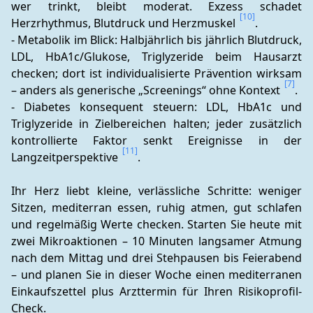
wer trinkt, bleibt moderat. Exzess schadet 
[10]
Herzrhythmus, Blutdruck und Herzmuskel 
.
- Metabolik im Blick: Halbjährlich bis jährlich Blutdruck, 
LDL, HbA1c/Glukose, Triglyzeride beim Hausarzt 
checken; dort ist individualisierte Prävention wirksam 
[7]
– anders als generische „Screenings“ ohne Kontext 
.
- Diabetes konsequent steuern: LDL, HbA1c und 
Triglyzeride in Zielbereichen halten; jeder zusätzlich 
kontrollierte Faktor senkt Ereignisse in der 
[11]
Langzeitperspektive 
.
Ihr Herz liebt kleine, verlässliche Schritte: weniger 
Sitzen, mediterran essen, ruhig atmen, gut schlafen 
und regelmäßig Werte checken. Starten Sie heute mit 
zwei Mikroaktionen – 10 Minuten langsamer Atmung 
nach dem Mittag und drei Stehpausen bis Feierabend 
– und planen Sie in dieser Woche einen mediterranen 
Einkaufszettel plus Arzttermin für Ihren Risikoprofil-
Check.