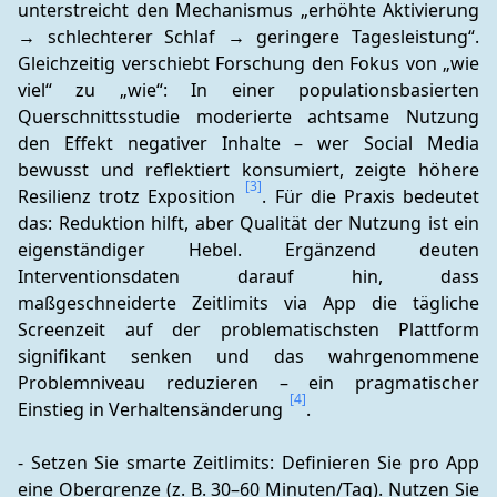
unterstreicht den Mechanismus „erhöhte Aktivierung 
→ schlechterer Schlaf → geringere Tagesleistung“. 
Gleichzeitig verschiebt Forschung den Fokus von „wie 
viel“ zu „wie“: In einer populationsbasierten 
Querschnittsstudie moderierte achtsame Nutzung 
den Effekt negativer Inhalte – wer Social Media 
bewusst und reflektiert konsumiert, zeigte höhere 
[3]
Resilienz trotz Exposition 
. Für die Praxis bedeutet 
das: Reduktion hilft, aber Qualität der Nutzung ist ein 
eigenständiger Hebel. Ergänzend deuten 
Interventionsdaten darauf hin, dass 
maßgeschneiderte Zeitlimits via App die tägliche 
Screenzeit auf der problematischsten Plattform 
signifikant senken und das wahrgenommene 
Problemniveau reduzieren – ein pragmatischer 
[4]
Einstieg in Verhaltensänderung 
.
- Setzen Sie smarte Zeitlimits: Definieren Sie pro App 
eine Obergrenze (z. B. 30–60 Minuten/Tag). Nutzen Sie 