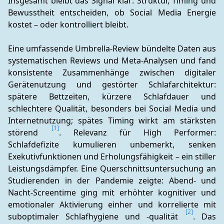
Insgesamt bleibt das Signal klar: Struktur, Timing und 
Bewusstheit entscheiden, ob Social Media Energie 
kostet – oder kontrolliert bleibt.
Eine umfassende Umbrella-Review bündelte Daten aus 
systematischen Reviews und Meta-Analysen und fand 
konsistente Zusammenhänge zwischen digitaler 
Gerätenutzung und gestörter Schlafarchitektur: 
spätere Bettzeiten, kürzere Schlafdauer und 
schlechtere Qualität, besonders bei Social Media und 
Internetnutzung; spätes Timing wirkt am stärksten 
[1]
störend 
. Relevanz für High Performer: 
Schlafdefizite kumulieren unbemerkt, senken 
Exekutivfunktionen und Erholungsfähigkeit – ein stiller 
Leistungsdämpfer. Eine Querschnittsuntersuchung an 
Studierenden in der Pandemie zeigte: Abend- und 
Nacht-Screentime ging mit erhöhter kognitiver und 
emotionaler Aktivierung einher und korrelierte mit 
[2]
suboptimaler Schlafhygiene und -qualität 
. Das 