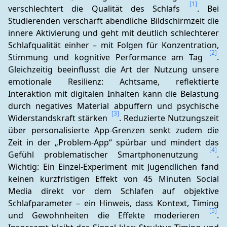
[1]
verschlechtert die Qualität des Schlafs 
. Bei 
Studierenden verschärft abendliche Bildschirmzeit die 
innere Aktivierung und geht mit deutlich schlechterer 
Schlafqualität einher – mit Folgen für Konzentration, 
[2]
Stimmung und kognitive Performance am Tag 
. 
Gleichzeitig beeinflusst die Art der Nutzung unsere 
emotionale Resilienz: Achtsame, reflektierte 
Interaktion mit digitalen Inhalten kann die Belastung 
durch negatives Material abpuffern und psychische 
[3]
Widerstandskraft stärken 
. Reduzierte Nutzungszeit 
über personalisierte App-Grenzen senkt zudem die 
Zeit in der „Problem-App“ spürbar und mindert das 
[4]
Gefühl problematischer Smartphonenutzung 
. 
Wichtig: Ein Einzel-Experiment mit Jugendlichen fand 
keinen kurzfristigen Effekt von 45 Minuten Social 
Media direkt vor dem Schlafen auf objektive 
Schlafparameter – ein Hinweis, dass Kontext, Timing 
[5]
und Gewohnheiten die Effekte moderieren 
. 