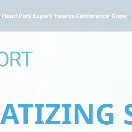
.
HeartPort Expert
.
Hearts Conference
.
Crew
.
TIZING 