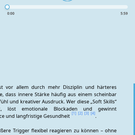
t
0:00
5:59
st vor allem durch mehr Disziplin und härteres 
se, dass innere Stärke häufig aus einem scheinbar 
hl und kreativer Ausdruck. Wer diese „Soft Skills“ 
itik, löst emotionale Blockaden und gewinnt 
[1]
[2]
[3]
[4]
ce und langfristige Gesundheit 
.
ßere Trigger flexibel reagieren zu können – ohne 