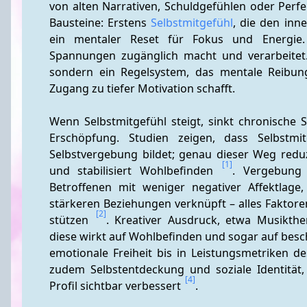
von alten Narrativen, Schuldgefühlen oder Perfe
Bausteine: Erstens 
Selbstmitgefühl
, die den inne
ein mentaler Reset für Fokus und Energie.
Spannungen zugänglich macht und verarbeitet. 
sondern ein Regelsystem, das mentale Reibung
Zugang zu tiefer Motivation schafft.
Wenn Selbstmitgefühl steigt, sinkt chronische Se
Erschöpfung. Studien zeigen, dass Selbstmi
Selbstvergebung bildet; genau dieser Weg reduzi
[1]
und stabilisiert Wohlbefinden 
. Vergebung 
Betroffenen mit weniger negativer Affektlage
stärkeren Beziehungen verknüpft – alles Faktore
[2]
stützen 
. Kreativer Ausdruck, etwa Musikthera
diese wirkt auf Wohlbefinden und sogar auf besch
emotionale Freiheit bis in Leistungsmetriken des
zudem Selbstentdeckung und soziale Identität,
[4]
Profil sichtbar verbessert 
.