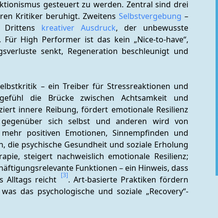
ktionismus gesteuert zu werden. Zentral sind drei 
ren Kritiker beruhigt. Zweitens 
Selbstvergebung
 – 
 Drittens 
kreativer Ausdruck
, der unbewusste 
Für High Performer ist das kein „Nice-to-have“, 
sverluste senkt, Regeneration beschleunigt und 
lbstkritik – ein Treiber für Stressreaktionen und 
tgefühl die Brücke zwischen Achtsamkeit und 
ert innere Reibung, fördert emotionale Resilienz 
gegenüber sich selbst und anderen wird von 
, mehr positiven Emotionen, Sinnempfinden und 
n, die psychische Gesundheit und soziale Erholung 
pie, steigert nachweislich emotionale Resilienz; 
äftigungsrelevante Funktionen – ein Hinweis, dass 
[3]
 Alltags reicht 
. Art-basierte Praktiken fördern 
 was das psychologische und soziale „Recovery“-