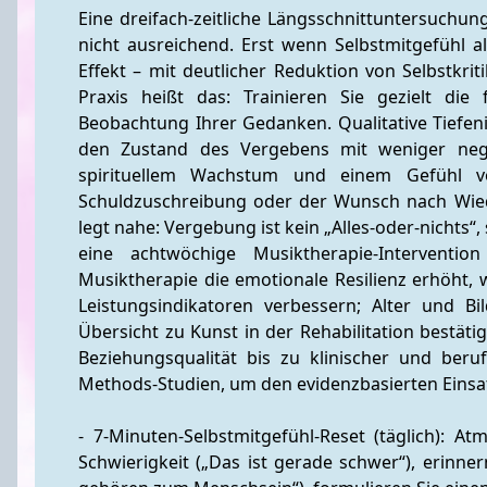
Eine dreifach-zeitliche Längsschnittuntersuchung
nicht ausreichend. Erst wenn Selbstmitgefühl a
Effekt – mit deutlicher Reduktion von Selbstkrit
Praxis heißt das: Trainieren Sie gezielt die
Beobachtung Ihrer Gedanken. Qualitative Tiefen
den Zustand des Vergebens mit weniger negat
spirituellem Wachstum und einem Gefühl v
Schuldzuschreibung oder der Wunsch nach Wie
legt nahe: Vergebung ist kein „Alles-oder-nichts“
eine achtwöchige Musiktherapie-Interventi
Musiktherapie die emotionale Resilienz erhöht, 
Leistungsindikatoren verbessern; Alter und 
Übersicht zu Kunst in der Rehabilitation bestätig
Beziehungsqualität bis zu klinischer und beru
Methods-Studien, um den evidenzbasierten Einsat
- 7-Minuten-Selbstmitgefühl-Reset (täglich): A
Schwierigkeit („Das ist gerade schwer“), erinne