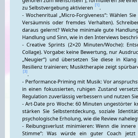
gehören zum Menschsein“), formulieren Sie einen w
[1]
zu Selbstvergebung aktivieren 
.
- Wochenritual „Micro-Forgiveness“: Wählen Sie
Versäumnis oder fremdes Verhalten). Schreiben
daraus gelernt? Welche minimale gute Handlung 
Handlung und Sinn, wie in den Interviews beschr
- Creative Sprints (2×20 Minuten/Woche): Ents
Collage). Vorgabe: keine Bewertung, nur Ausdruc
„Neugier“) und übersetzen Sie diese in Klang
[3]
.
- Performance-Priming mit Musik: Vor anspruchsvo
in einen fokussierten, ruhigen Zustand versetz
Regulation zuverlässig verbessern und nutzen Sie
- Art-Date pro Woche: 60 Minuten ungestörter kre
stärken Sie Selbstentdeckung, soziale Identität
psychologische Erholung, wie die Review naheleg
- Reibungsverlust minimieren: Wenn die innere 
Stimme“: Was würde ein guter Coach jetzt ko