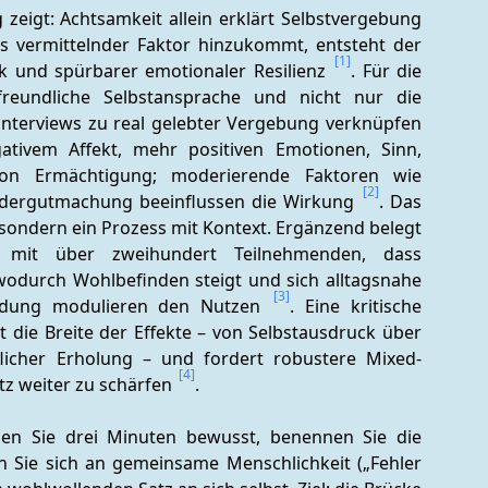
 zeigt: Achtsamkeit allein erklärt Selbstvergebung 
ls vermittelnder Faktor hinzukommt, entsteht der 
[1]
ik und spürbarer emotionaler Resilienz 
. Für die 
 freundliche Selbstansprache und nicht nur die 
interviews zu real gelebter Vergebung verknüpfen 
ivem Affekt, mehr positiven Emotionen, Sinn, 
on Ermächtigung; moderierende Faktoren wie 
[2]
dergutmachung beeinflussen die Wirkung 
. Das 
, sondern ein Prozess mit Kontext. Ergänzend belegt 
on mit über zweihundert Teilnehmenden, dass 
wodurch Wohlbefinden steigt und sich alltagsnahe 
[3]
Bildung modulieren den Nutzen 
. Eine kritische 
t die Breite der Effekte – von Selbstausdruck über 
flicher Erholung – und fordert robustere Mixed-
[4]
z weiter zu schärfen 
.
tmen Sie drei Minuten bewusst, benennen Sie die 
rn Sie sich an gemeinsame Menschlichkeit („Fehler 