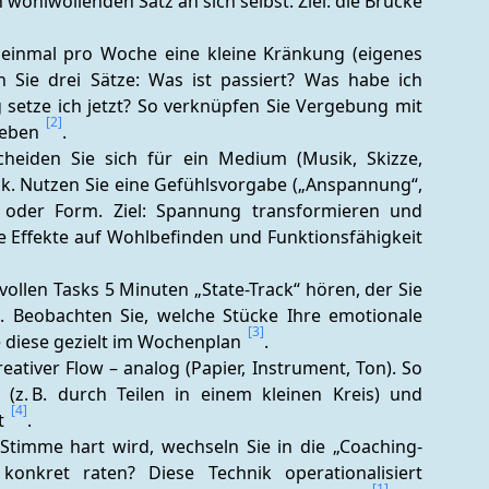
ohlwollenden Satz an sich selbst. Ziel: die Brücke 
 einmal pro Woche eine kleine Kränkung (eigenes 
 Sie drei Sätze: Was ist passiert? Was habe ich 
setze ich jetzt? So verknüpfen Sie Vergebung mit 
[2]
ieben 
.
cheiden Sie sich für ein Medium (Musik, Skizze, 
k. Nutzen Sie eine Gefühlsvorgabe („Anspannung“, 
 oder Form. Ziel: Spannung transformieren und 
Resilienz trainieren; Musiktherapie zeigt spürbare Effekte auf Wohlbefinden und Funktionsfähigkeit 
llen Tasks 5 Minuten „State-Track“ hören, der Sie 
t. Beobachten Sie, welche Stücke Ihre emotionale 
[3]
 diese gezielt im Wochenplan 
.
ativer Flow – analog (Papier, Instrument, Ton). So 
 (z. B. durch Teilen in einem kleinen Kreis) und 
[4]
t 
.
Stimme hart wird, wechseln Sie in die „Coaching-
nkret raten? Diese Technik operationalisiert 
[1]