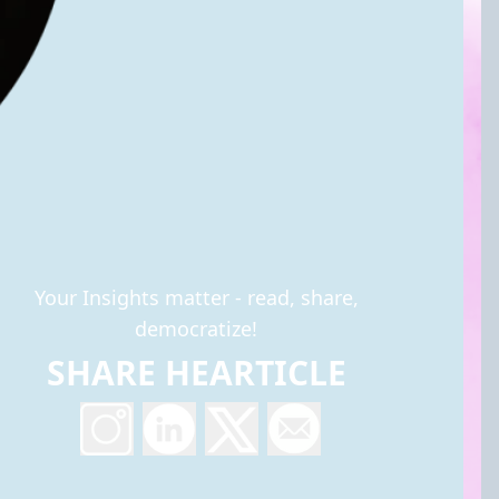
Your Insights matter - read, share,
democratize!
SHARE HEARTICLE