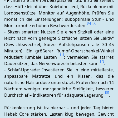
- Richten Sie Ihren Arbeitsplatz ein: Stuhl so einstellen, 
dass Hüfte leicht über Kniehöhe liegt, Rückenlehne mit 
Lordosenstütze, Monitor auf Augenhöhe. Prüfen Sie 
monatlich die Einstellungen; suboptimale Stuhl- und 
[6]
[7]
Monitorhöhe erhöhen Beschwerderaten 
.
- Sitzen smarter: Nutzen Sie einen Sitzkeil oder eine 
leicht nach vorn geneigte Sitzfläche, sitzen Sie „aktiv“ 
(Gewichtswechsel, kurze Aufstehpausen alle 30–45 
Minuten). Ein größerer Rumpf-Oberschenkel-Winkel 
[1]
reduziert lumbale Lasten 
; vermeiden Sie starres 
[2]
Dauersitzen, das Nervenwurzeln belasten kann 
.
- Schlaf-Upgrade: Investieren Sie in eine mittelfeste, 
anpassbare Matratze und ein Kissen, das die 
natürliche Halslordose unterstützt. Prüfen Sie nach 14 
Nächten: weniger morgendliche Steifigkeit, besserer 
[5]
Durchschlaf – Indikatoren für adäquate Lagerung 
.
Rückenleistung ist trainierbar – und jeder Tag bietet 
Hebel: Core stärken, Lasten klug bewegen, Gewicht 