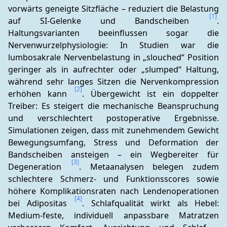
vorwärts geneigte Sitzfläche – reduziert die Belastung 
[1]
auf SI-Gelenke und Bandscheiben 
. 
Haltungsvarianten beeinflussen sogar die 
Nervenwurzelphysiologie: In Studien war die 
lumbosakrale Nervenbelastung in „slouched“ Position 
geringer als in aufrechter oder „slumped“ Haltung, 
während sehr langes Sitzen die Nervenkompression 
[2]
erhöhen kann 
. Übergewicht ist ein doppelter 
Treiber: Es steigert die mechanische Beanspruchung 
und verschlechtert postoperative Ergebnisse. 
Simulationen zeigen, dass mit zunehmendem Gewicht 
Bewegungsumfang, Stress und Deformation der 
Bandscheiben ansteigen – ein Wegbereiter für 
[3]
Degeneration 
. Metaanalysen belegen zudem 
schlechtere Schmerz- und Funktionsscores sowie 
höhere Komplikationsraten nach Lendenoperationen 
[4]
bei Adipositas 
. Schlafqualität wirkt als Hebel: 
Medium-feste, individuell anpassbare Matratzen 