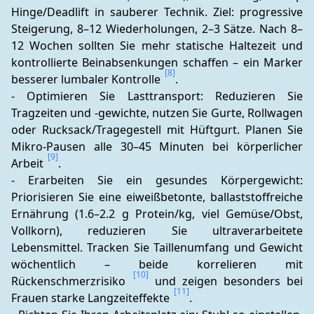
Hinge/Deadlift in sauberer Technik. Ziel: progressive 
Steigerung, 8–12 Wiederholungen, 2–3 Sätze. Nach 8–
12 Wochen sollten Sie mehr statische Haltezeit und 
kontrollierte Beinabsenkungen schaffen – ein Marker 
[8]
besserer lumbaler Kontrolle 
.
- Optimieren Sie Lasttransport: Reduzieren Sie 
Tragzeiten und -gewichte, nutzen Sie Gurte, Rollwagen 
oder Rucksack/Tragegestell mit Hüftgurt. Planen Sie 
Mikro-Pausen alle 30–45 Minuten bei körperlicher 
[9]
Arbeit 
.
- Erarbeiten Sie ein gesundes Körpergewicht: 
Priorisieren Sie eine eiweißbetonte, ballaststoffreiche 
Ernährung (1.6–2.2 g Protein/kg, viel Gemüse/Obst, 
Vollkorn), reduzieren Sie ultraverarbeitete 
Lebensmittel. Tracken Sie Taillenumfang und Gewicht 
wöchentlich – beide korrelieren mit 
[10]
Rückenschmerzrisiko 
 und zeigen besonders bei 
[11]
Frauen starke Langzeiteffekte 
.