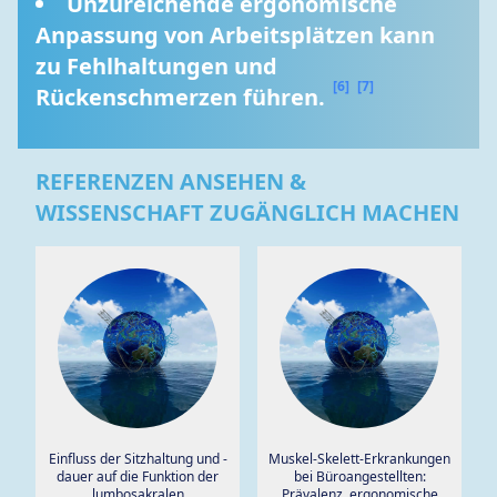
Unzureichende ergonomische 
Anpassung von Arbeitsplätzen kann 
zu Fehlhaltungen und 
[6]
[7]
Rückenschmerzen führen. 
REFERENZEN ANSEHEN &
WISSENSCHAFT ZUGÄNGLICH MACHEN
Einfluss der Sitzhaltung und -
Muskel-Skelett-Erkrankungen
dauer auf die Funktion der
bei Büroangestellten:
lumbosakralen
Prävalenz, ergonomische