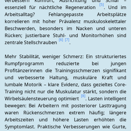
verbessern Komfort, Ausrichtung und Schlaf – 
[5]
essenziell für nächtliche Regeneration 
. Und im 
Arbeitsalltag? Fehlangepasste Arbeitsplätze 
korrelieren mit hoher Prävalenz muskuloskelettaler 
Beschwerden, besonders im Nacken und unteren 
Rücken; justierbare Stuhl- und Monitorhöhen sind 
[6]
[7]
zentrale Stellschrauben 
.
Mehr Stabilität, weniger Schmerz: Ein strukturiertes 
Rumpfprogramm reduzierte bei jungen 
Profitänzerinnen die Trainingsschmerzen signifikant 
und verbesserte Haltung, muskuläre Kraft und 
lumbale Motorik – klare Evidenz, dass gezieltes Core-
Training nicht nur die Muskulatur stärkt, sondern die 
[8]
Wirbelsäulensteuerung optimiert 
. Lasten intelligent 
bewegen: Bei Arbeitern mit posteriorer Lasttragung 
waren Rückenschmerzen extrem häufig; längere 
Arbeitszeiten und höhere Lasten erhöhten die 
Symptomlast. Praktische Verbesserungen wie Gurte, 