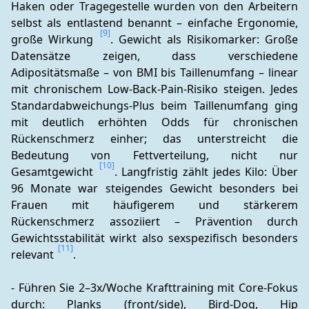
Haken oder Tragegestelle wurden von den Arbeitern 
selbst als entlastend benannt – einfache Ergonomie, 
[9]
große Wirkung 
. Gewicht als Risikomarker: Große 
Datensätze zeigen, dass verschiedene 
Adipositätsmaße – von BMI bis Taillenumfang – linear 
mit chronischem Low-Back-Pain-Risiko steigen. Jedes 
Standardabweichungs-Plus beim Taillenumfang ging 
mit deutlich erhöhten Odds für chronischen 
Rückenschmerz einher; das unterstreicht die 
Bedeutung von Fettverteilung, nicht nur 
[10]
Gesamtgewicht 
. Langfristig zählt jedes Kilo: Über 
96 Monate war steigendes Gewicht besonders bei 
Frauen mit häufigerem und stärkerem 
Rückenschmerz assoziiert – Prävention durch 
Gewichtsstabilität wirkt also sexspezifisch besonders 
[11]
relevant 
.
- Führen Sie 2–3x/Woche Krafttraining mit Core-Fokus 
durch: Planks (front/side), Bird-Dog, Hip 