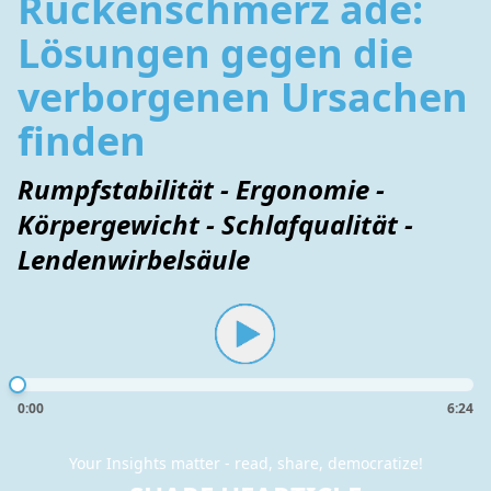
Rückenschmerz ade:
Lösungen gegen die
verborgenen Ursachen
finden
Rumpfstabilität - Ergonomie -
Körpergewicht - Schlafqualität -
Lendenwirbelsäule
0:00
6:24
Your Insights matter - read, share, democratize!