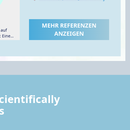
d
MEHR REFERENZEN
 auf
ANZEIGEN
: Eine
Studie.
ientifically
s