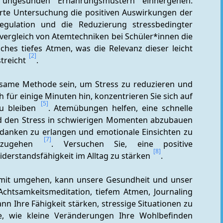
 ungesunden Ernährungsmustern einhergehen. 
ierte Untersuchung die positiven Auswirkungen der 
egulation und die Reduzierung stressbedingter 
envergleich von Atemtechniken bei Schüler*innen die 
ches tiefes Atmen, was die Relevanz dieser leicht 
[2]
reicht 
.
ksame Methode sein, um Stress zu reduzieren und 
ch für einige Minuten hin, konzentrieren Sie sich auf 
[5]
u bleiben 
. Atemübungen helfen, eine schnelle 
physiologische Entspannung herbeizuführen und den Stress in schwierigen Momenten abzubauen 
Gedanken zu erlangen und emotionale Einsichten zu 
[7]
mzugehen 
. Versuchen Sie, eine positive 
[8]
derstandsfähigkeit im Alltag zu stärken 
.
amit umgehen, kann unsere Gesundheit und unser 
chtsamkeitsmeditation, tiefem Atmen, Journaling 
nn Ihre Fähigkeit stärken, stressige Situationen zu 
e, wie kleine Veränderungen Ihre Wohlbefinden 