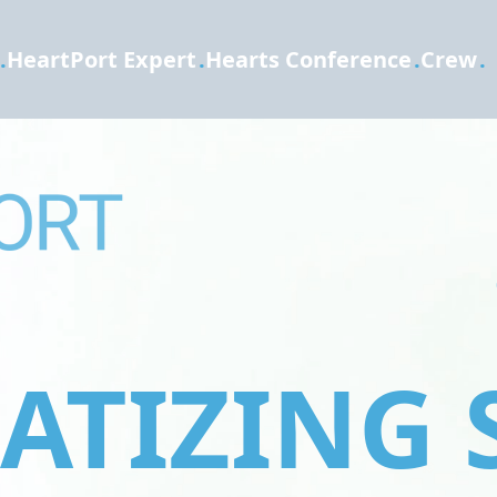
.
HeartPort Expert
.
Hearts Conference
.
Crew
.
TIZING 