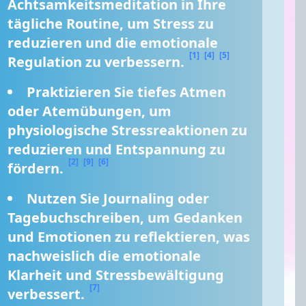
Achtsamkeitsmeditation in Ihre 
tägliche Routine, um Stress zu 
reduzieren und die emotionale 
[1]
[4]
[5]
Regulation zu verbessern. 
Praktizieren Sie tiefes Atmen 
oder Atemübungen, um 
physiologische Stressreaktionen zu 
reduzieren und Entspannung zu 
[2]
[9]
[6]
fördern. 
Nutzen Sie Journaling oder 
Tagebuchschreiben, um Gedanken 
und Emotionen zu reflektieren, was 
nachweislich die emotionale 
Klarheit und Stressbewältigung 
[7]
verbessert. 