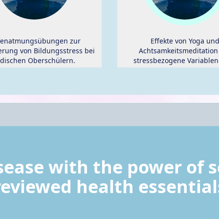
fenatmungsübungen zur
Effekte von Yoga un
erung von Bildungsstress bei
Achtsamkeitsmeditation
ndischen Oberschülern.
stressbezogene Variablen
randomisierte kontrollierte 
sease with the power of sc
reviewed health essential