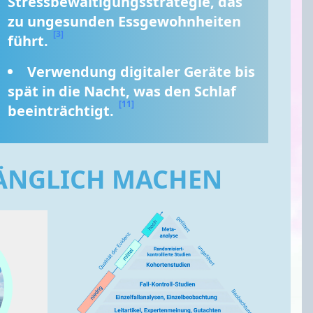
Stressbewältigungsstrategie, das 
zu ungesunden Essgewohnheiten 
[3]
führt. 
Verwendung digitaler Geräte bis 
spät in die Nacht, was den Schlaf 
[11]
beeinträchtigt. 
GÄNGLICH MACHEN