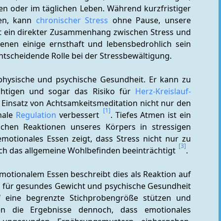
gen oder im täglichen Leben. Während kurzfristiger 
en, kann 
chronischer Stress
 ohne Pause, unsere 
ht ein direkter Zusammenhang zwischen Stress und 
enen einige ernsthaft und lebensbedrohlich sein 
 entscheidende Rolle bei der Stressbewältigung.
Stress hat deutliche Auswirkungen auf unsere physische und psychische Gesundheit. Er kann zu 
ächtigen und sogar das Risiko für 
Herz-Kreislauf-
 Einsatz von Achtsamkeitsmeditation nicht nur den 
[1]
nale 
Regulation
 verbessert 
. Tiefes Atmen ist ein 
schen Reaktionen unseres Körpers in stressigen 
emotionales Essen zeigt, dass Stress nicht nur zu 
[3]
h das allgemeine Wohlbefinden beeinträchtigt 
.
otionalem Essen beschreibt dies als Reaktion auf 
r für gesundes Gewicht und psychische Gesundheit 
 eine begrenzte Stichprobengröße stützen und 
hen die Ergebnisse dennoch, dass emotionales 