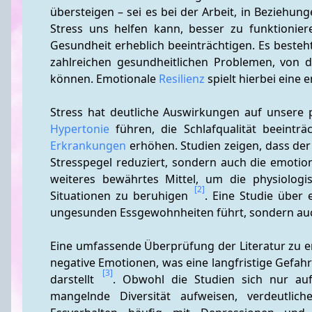
übersteigen – sei es bei der Arbeit, in Beziehun
Stress uns helfen kann, besser zu funktionier
Gesundheit erheblich beeinträchtigen. Es beste
zahlreichen gesundheitlichen Problemen, von d
können. Emotionale 
Resilienz
 spielt hierbei eine
Hypertonie
 führen, die Schlafqualität beeintr
Erkrankungen
 erhöhen. Studien zeigen, dass der
Stresspegel reduziert, sondern auch die emotio
weiteres bewährtes Mittel, um die physiologi
[2]
Situationen zu beruhigen 
. Eine Studie über 
ungesunden Essgewohnheiten führt, sondern auc
Eine umfassende Überprüfung der Literatur zu em
negative Emotionen, was eine langfristige Gefah
[3]
darstellt 
. Obwohl die Studien sich nur auf
mangelnde Diversität aufweisen, verdeutlic