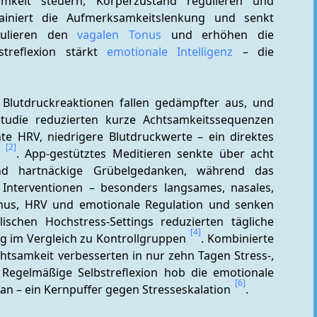
mkeit steuern, Körperzustand regulieren und 
ainiert die Aufmerksamkeitslenkung und senkt 
dulieren den 
vagalen Tonus
 und erhöhen die 
treflexion stärkt 
emotionale Intelligenz
 – die 
 Blutdruckreaktionen fallen gedämpfter aus, und 
 Studie reduzierten kurze Achtsamkeitssequenzen 
te HRV, niedrigere Blutdruckwerte – ein direktes 
[2]
 
. App-gestütztes Meditieren senkte über acht 
und hartnäckige Grübelgedanken, während das 
 Interventionen – besonders langsames, nasales, 
nus, HRV und emotionale Regulation und senken 
lischen Hochstress-Settings reduzierten tägliche 
[4]
 im Vergleich zu Kontrollgruppen 
. Kombinierte 
tsamkeit verbesserten in nur zehn Tagen Stress-, 
 Regelmäßige Selbstreflexion hob die emotionale 
[6]
 an – ein Kernpuffer gegen Stresseskalation 
.