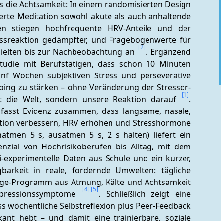
ns die Achtsamkeit: In einem randomisierten Design 
ierte Meditation sowohl akute als auch anhaltende 
en stiegen hochfrequente HRV-Anteile und der 
ssreaktion gedämpfter, und Fragebogenwerte für 
[2]
hielten bis zur Nachbeobachtung an 
. Ergänzend 
studie mit Berufstätigen, dass schon 10 Minuten 
nf Wochen subjektiven Stress und perseverative 
ping zu stärken – ohne Veränderung der Stressor-
[1]
t die Welt, sondern unsere Reaktion darauf 
. 
 fasst Evidenz zusammen, dass langsame, nasale, 
ion verbessern, HRV erhöhen und Stresshormone 
atmen 5 s, ausatmen 5 s, 2 s halten) liefert ein 
enzial von Hochrisikoberufen bis Alltag, mit dem 
i-experimentelle Daten aus Schule und ein kurzer, 
barkeit in reale, fordernde Umwelten: tägliche 
Tage-Programm aus Atmung, Kälte und Achtsamkeit 
[4]
[5]
epressionssymptome 
. Schließlich zeigt eine 
s wöchentliche Selbstreflexion plus Peer-Feedback 
kant hebt – und damit eine trainierbare, soziale 