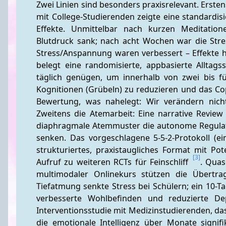
Zwei Linien sind besonders praxisrelevant. Erste
mit College-Studierenden zeigte eine standardis
Effekte. Unmittelbar nach kurzen Meditation
Blutdruck sank; nach acht Wochen war die Stre
Stress/Anspannung waren verbessert – Effekte 
belegt eine randomisierte, appbasierte Alltags
täglich genügen, um innerhalb von zwei bis fü
Kognitionen (Grübeln) zu reduzieren und das Co
Bewertung, was nahelegt: Wir verändern nich
Zweitens die Atemarbeit: Eine narrative Review
diaphragmale Atemmuster die autonome Regulat
senken. Das vorgeschlagene 5-5-2-Protokoll (ein
strukturiertes, praxistaugliches Format mit Pot
[3]
Aufruf zu weiteren RCTs für Feinschliff 
. Quas
multimodaler Onlinekurs stützen die Übertrag
Tiefatmung senkte Stress bei Schülern; ein 10-
verbesserte Wohlbefinden und reduzierte D
Interventionsstudie mit Medizinstudierenden, das
die emotionale Intelligenz über Monate signifi