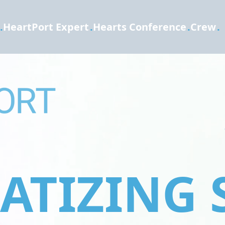
.
HeartPort Expert
.
Hearts Conference
.
Crew
.
TIZING 