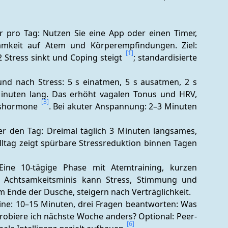
r pro Tag: Nutzen Sie eine App oder einen Timer, 
samkeit auf Atem und Körperempfindungen. Ziel: 
[1]
Stress sinkt und Coping steigt 
; standardisierte 
nd nach Stress: 5 s einatmen, 5 s ausatmen, 2 s 
Minuten lang. Das erhöht vagalen Tonus und HRV, 
[3]
sshormone 
. Bei akuter Anspannung: 2–3 Minuten 
r den Tag: Dreimal täglich 3 Minuten langsames, 
ltag zeigt spürbare Stressreduktion binnen Tagen 
Eine 10-tägige Phase mit Atemtraining, kurzen 
d Achtsamkeitsminis kann Stress, Stimmung und 
 am Ende der Dusche, steigern nach Verträglichkeit.
tine: 10–15 Minuten, drei Fragen beantworten: Was 
probiere ich nächste Woche anders? Optional: Peer-
[6]