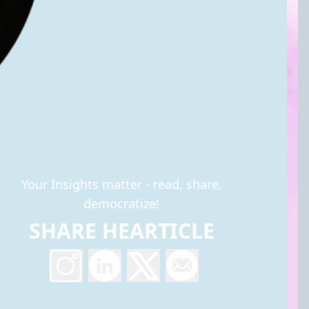
Your Insights matter - read, share,
democratize!
SHARE HEARTICLE