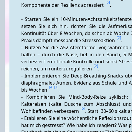
[6]
Komponente der Resilienz adressiert 
.
- Starten Sie ein 10-Minuten-Achtsamkeitsfenste
setzen Sie sich hin, richten Sie die Aufmerk
Kontinuität über 8 Wochen, da schon ab Woche 2 
[2]
Praxis dämpft messbar die Stressreaktion 
.
- Nutzen Sie die A52-Atemformel vor, während u
halten – durch die Nase, tief in den Bauch, 5 
verbessert emotionale Kontrolle und senkt Stre
[2]
reichen, um runterzuregulieren 
.
- Implementieren Sie Deep-Breathing-Snacks übe
diaphragmales Atmen. Evidenz aus Schule und Al
[4]
[3]
bis Wochen 
.
- Kombinieren Sie Mind-Body-Reize zyklisch: 
Kältereizen (kalte Dusche zum Abschluss) un
[5]
Wohlbefinden verbessern 
. Start: 30–60 s kalt
- Etablieren Sie eine wöchentliche Reflexionsrou
hat mich gestresst? Wie habe ich reagiert? Was 