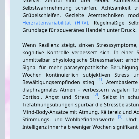
Muskel. Zentral sind drei Hebel: Aufmerksa
Selbstwahrnehmung schärfen. Achtsamkeit tr
Grübelschleifen. Gezielte Atemtechniken mo
Herzratenvariabilität (HRV)
. Regelmäßige Selbs
Grundlage für souveränes Handeln unter Druck.
Wenn Resilienz steigt, sinken Stresssymptome,
kognitive Kontrolle verbessert sich. In einer
unmittelbar physiologische Stressmarker: erhöh
Signal für mehr parasympathische Beruhigung
Wochen kontinuierlich subjektiven Stress 
[1]
Bewältigungsempfinden stieg 
. Atembasierte
diaphragmales Atmen – verbessern vagalen To
[3]
Cortisol, Angst und Stress 
. Selbst in schu
Tiefatmungsübungen spürbar die Stressbelastung
Mind-Body-Ansätze mit Atmung, Kältereiz und Ach
[5]
Stimmungs- und Wohlbefindenswerte 
. Und:
Intelligenz innerhalb weniger Wochen signifikant