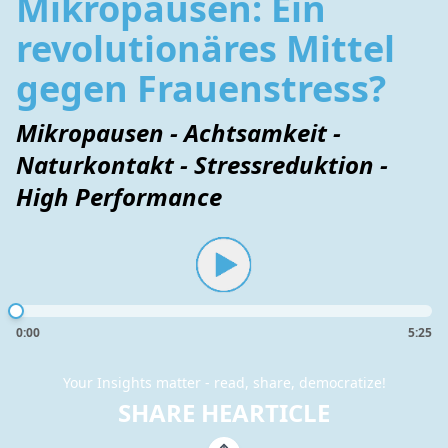
Mikropausen: Ein
revolutionäres Mittel
gegen Frauenstress?
Mikropausen - Achtsamkeit -
Naturkontakt - Stressreduktion -
High Performance
0:00
5:25
Your Insights matter - read, share, democratize!
SHARE HEARTICLE