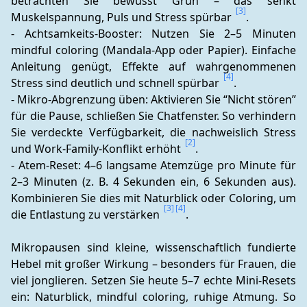
betrachten Sie bewusst Grün – das senkt 
[3]
Muskelspannung, Puls und Stress spürbar 
. 
- Achtsamkeits-Booster: Nutzen Sie 2–5 Minuten 
mindful coloring (Mandala-App oder Papier). Einfache 
Anleitung genügt, Effekte auf wahrgenommenen 
[4]
Stress sind deutlich und schnell spürbar 
. 
- Mikro-Abgrenzung üben: Aktivieren Sie “Nicht stören” 
für die Pause, schließen Sie Chatfenster. So verhindern 
Sie verdeckte Verfügbarkeit, die nachweislich Stress 
[2]
und Work-Family-Konflikt erhöht 
. 
- Atem-Reset: 4–6 langsame Atemzüge pro Minute für 
2–3 Minuten (z. B. 4 Sekunden ein, 6 Sekunden aus). 
Kombinieren Sie dies mit Naturblick oder Coloring, um 
[3]
[4]
die Entlastung zu verstärken 
.
Mikropausen sind kleine, wissenschaftlich fundierte 
Hebel mit großer Wirkung – besonders für Frauen, die 
viel jonglieren. Setzen Sie heute 5–7 echte Mini-Resets 
ein: Naturblick, mindful coloring, ruhige Atmung. So 