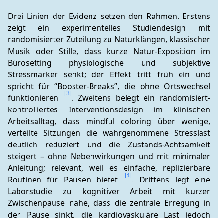
Drei Linien der Evidenz setzen den Rahmen. Erstens 
zeigt ein experimentelles Studiendesign mit 
randomisierter Zuteilung zu Naturklängen, klassischer 
Musik oder Stille, dass kurze Natur-Exposition im 
Bürosetting physiologische und subjektive 
Stressmarker senkt; der Effekt tritt früh ein und 
spricht für “Booster-Breaks”, die ohne Ortswechsel 
[3]
funktionieren 
. Zweitens belegt ein randomisiert-
kontrolliertes Interventionsdesign im klinischen 
Arbeitsalltag, dass mindful coloring über wenige, 
verteilte Sitzungen die wahrgenommene Stresslast 
deutlich reduziert und die Zustands-Achtsamkeit 
steigert – ohne Nebenwirkungen und mit minimaler 
Anleitung; relevant, weil es einfache, replizierbare 
[4]
Routinen für Pausen bietet 
. Drittens legt eine 
Laborstudie zu kognitiver Arbeit mit kurzer 
Zwischenpause nahe, dass die zentrale Erregung in 
der Pause sinkt, die kardiovaskuläre Last jedoch 