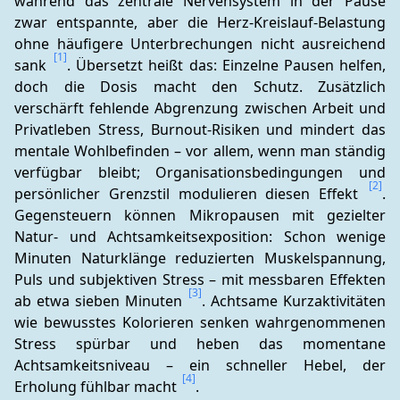
während das zentrale Nervensystem in der Pause 
zwar entspannte, aber die Herz-Kreislauf-Belastung 
ohne häufigere Unterbrechungen nicht ausreichend 
[1]
sank 
. Übersetzt heißt das: Einzelne Pausen helfen, 
doch die Dosis macht den Schutz. Zusätzlich 
verschärft fehlende Abgrenzung zwischen Arbeit und 
Privatleben Stress, Burnout-Risiken und mindert das 
mentale Wohlbefinden – vor allem, wenn man ständig 
verfügbar bleibt; Organisationsbedingungen und 
[2]
persönlicher Grenzstil modulieren diesen Effekt 
. 
Gegensteuern können Mikropausen mit gezielter 
Natur- und Achtsamkeitsexposition: Schon wenige 
Minuten Naturklänge reduzierten Muskelspannung, 
Puls und subjektiven Stress – mit messbaren Effekten 
[3]
ab etwa sieben Minuten 
. Achtsame Kurzaktivitäten 
wie bewusstes Kolorieren senken wahrgenommenen 
Stress spürbar und heben das momentane 
Achtsamkeitsniveau – ein schneller Hebel, der 
[4]
Erholung fühlbar macht 
.