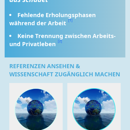
Fehlende Erholungsphasen 
[1]
während der Arbeit 
Keine Trennung zwischen Arbeits- 
[2]
und Privatleben 
REFERENZEN ANSEHEN &
WISSENSCHAFT ZUGÄNGLICH MACHEN