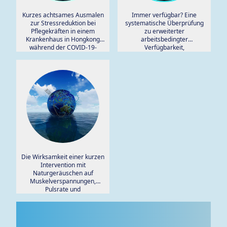
Kurzes achtsames Ausmalen
Immer verfügbar? Eine
zur Stressreduktion bei
systematische Überprüfung
Pflegekräften in einem
zu erweiterter
Krankenhaus in Hongkong
arbeitsbedingter
während der COVID-19-
Verfügbarkeit,
Pandemie: Eine randomisierte
gesundheitlichen Folgen und
kontrollierte Studie.
Konflikten zwischen Arbeit
und Familie.
Die Wirksamkeit einer kurzen
Intervention mit
Naturgeräuschen auf
Muskelverspannungen,
Pulsrate und
selbstberichteten Stress:
Mikropause mit Naturkontakt
in einem Büro oder
Wartezimmer.