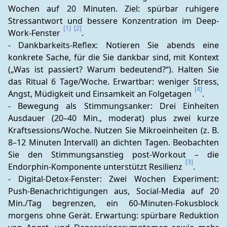
Wochen auf 20 Minuten. Ziel: spürbar ruhigere 
Stressantwort und bessere Konzentration im Deep-
[1]
[2]
Work-Fenster 
.
- Dankbarkeits-Reflex: Notieren Sie abends eine 
konkrete Sache, für die Sie dankbar sind, mit Kontext 
(„Was ist passiert? Warum bedeutend?“). Halten Sie 
das Ritual 6 Tage/Woche. Erwartbar: weniger Stress, 
[4]
Angst, Müdigkeit und Einsamkeit an Folgetagen 
.
- Bewegung als Stimmungsanker: Drei Einheiten 
Ausdauer (20–40 Min., moderat) plus zwei kurze 
Kraftsessions/Woche. Nutzen Sie Mikroeinheiten (z. B. 
8–12 Minuten Intervall) an dichten Tagen. Beobachten 
Sie den Stimmungsanstieg post-Workout – die 
[3]
Endorphin-Komponente unterstützt Resilienz 
.
- Digital-Detox-Fenster: Zwei Wochen Experiment: 
Push-Benachrichtigungen aus, Social-Media auf 20 
Min./Tag begrenzen, ein 60-Minuten-Fokusblock 
morgens ohne Gerät. Erwartung: spürbare Reduktion 