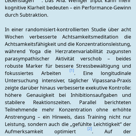
Lebenslagen 
. Das Aha: Weniger Input kann mehr 
kognitive Klarheit bedeuten – ein Performance-Gewinn 
durch Subtraktion.
In einer randomisiert-kontrollierten Studie über acht 
Wochen verbesserte Achtsamkeitsmeditation die 
Achtsamkeitsfähigkeit und die Konzentrationsleistung, 
während Yoga die Herzratenvariabilität zugunsten 
parasympathischer Aktivität verschob – beides 
robuste Marker für bessere Stressbewältigung und 
[1]
fokussiertes Arbeiten 
. Eine longitudinale 
Untersuchung intensiver, täglicher Vipassana-Praxis 
zeigte darüber hinaus verbesserte exekutive Kontrolle: 
höhere Genauigkeit bei Inhibitionsaufgaben und 
stabilere Reaktionszeiten. Parallel berichteten 
Teilnehmende mehr Konzentration ohne erhöhte 
Anstrengung – ein Hinweis, dass Training nicht nur 
Leistung, sondern auch die „gefühlte Leichtigkeit“ der 
[2]
Aufmerksamkeit optimiert 
. Auf der 