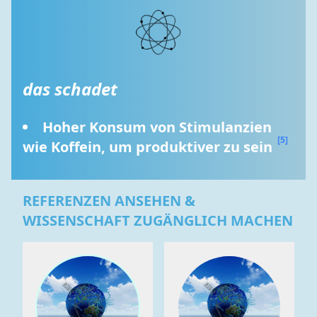
das schadet
Hoher Konsum von Stimulanzien 
[5]
wie Koffein, um produktiver zu sein 
REFERENZEN ANSEHEN &
WISSENSCHAFT ZUGÄNGLICH MACHEN