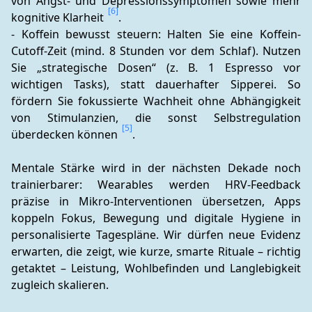
von Angst- und Depressionssymptomen sowie mehr 
[6]
kognitive Klarheit 
.
- Koffein bewusst steuern: Halten Sie eine Koffein-
Cutoff-Zeit (mind. 8 Stunden vor dem Schlaf). Nutzen 
Sie „strategische Dosen“ (z. B. 1 Espresso vor 
wichtigen Tasks), statt dauerhafter Sipperei. So 
fördern Sie fokussierte Wachheit ohne Abhängigkeit 
von Stimulanzien, die sonst Selbstregulation 
[5]
überdecken können 
.
Mentale Stärke wird in der nächsten Dekade noch 
trainierbarer: Wearables werden HRV-Feedback 
präzise in Mikro-Interventionen übersetzen, Apps 
koppeln Fokus, Bewegung und digitale Hygiene in 
personalisierte Tagespläne. Wir dürfen neue Evidenz 
erwarten, die zeigt, wie kurze, smarte Rituale – richtig 
getaktet – Leistung, Wohlbefinden und Langlebigkeit 
zugleich skalieren.