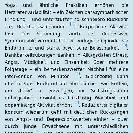
Yoga und ähnliche Praktiken erhöhen die 
Herzratenvariabilität – ein Zeichen parasympathischer 
Erholung – und unterstützen so schnellere Rückkehr 
[1]
aus Belastungszuständen 
. Körperliche Aktivität 
hebt die Stimmung, auch bei depressiver 
Symptomatik, vermutlich über endogene Opioide wie 
[3]
Endorphine, und stärkt psychische Belastbarkeit 
. 
Dankbarkeitsübungen senken in Alltagsdaten Stress, 
Angst, Müdigkeit und Einsamkeit über mehrere 
Folgetage – ein bemerkenswerter Nachhall für eine 
[4]
Intervention von Minuten 
. Gleichzeitig kann 
übermäßiger Rückgriff auf Stimulanzien wie Koffein, 
um „Flow“ zu erzwingen, die Selbstregulation 
untergraben, obwohl es kurzfristig Wachheit und 
[5]
dopaminerge Aktivität erhöht 
. Reduzierter digitaler 
Konsum wiederum geht mit deutlichen Rückgängen 
von Angst- und Depressionswerten einher – quer 
durch junge Erwachsene mit unterschiedlichen 
[6]