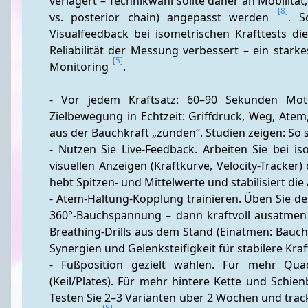
verlagert – Technikwahl sollte daher an Mobilität
[8]
vs. posterior chain) angepasst werden 
. S
Visualfeedback bei isometrischen Krafttests di
Reliabilität der Messung verbessert – ein stark
[5]
Monitoring 
.
- Vor jedem Kraftsatz: 60–90 Sekunden Mot
Zielbewegung in Echtzeit: Griffdruck, Weg, Atem
aus der Bauchkraft „zünden“. Studien zeigen: So
- Nutzen Sie Live-Feedback. Arbeiten Sie bei 
visuellen Anzeigen (Kraftkurve, Velocity-Tracker
hebt Spitzen- und Mittelwerte und stabilisiert di
- Atem-Haltung-Kopplung trainieren. Üben Sie den
360°-Bauchspannung – dann kraftvoll ausatmen
Breathing-Drills aus dem Stand (Einatmen: Bauch
Synergien und Gelenksteifigkeit für stabilere Kra
- Fußposition gezielt wählen. Für mehr Quad
(Keil/Plates). Für mehr hintere Kette und Schie
Testen Sie 2–3 Varianten über 2 Wochen und trac
[8]