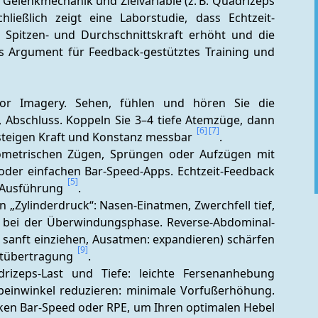
, Gelenkmechanik und Zielvariable (z. B. Quadrizeps 
chließlich zeigt eine Laborstudie, dass Echtzeit-
e Spitzen- und Durchschnittskraft erhöht und die 
es Argument für Feedback-gestütztes Training und 
or Imagery. Sehen, fühlen und hören Sie die 
, Abschluss. Koppeln Sie 3–4 tiefe Atemzüge, dann 
[6]
[7]
 steigen Kraft und Konstanz messbar 
.
isometrischen Zügen, Sprüngen oder Aufzügen mit 
) oder einfachen Bar-Speed-Apps. Echtzeit-Feedback 
[5]
e Ausführung 
.
 „Zylinderdruck“: Nasen-Einatmen, Zwerchfell tief, 
 bei der Überwindungsphase. Reverse-Abdominal-
 sanft einziehen, Ausatmen: expandieren) schärfen 
[9]
ftübertragung 
.
rizeps-Last und Tiefe: leichte Fersenanhebung 
nbeinwinkel reduzieren: minimale Vorfußerhöhung. 
ken Bar-Speed oder RPE, um Ihren optimalen Hebel 