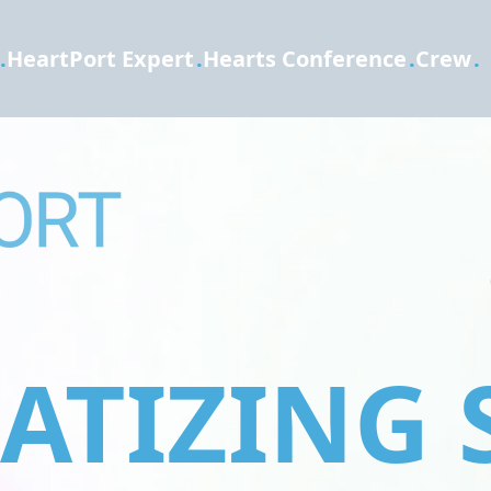
.
HeartPort Expert
.
Hearts Conference
.
Crew
.
TIZING 