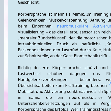
Geschlecht.
Körpersprache ist mehr als Mimik. Im Training
Gelenkwinkeln, Muskelvorspannung, Atmung und
beim Einordnen: 
neuromuskuläre Aktivieru
Visualisierung – das detaillierte, sensorisch rei
„mentaler Zündschlüssel“, der die motorischen N
intraabdominellen Druck als natürliche „Ke
Beckenpositionen den Lastpfad durch Knie, Hüf
zur Schnittstelle, an der Geist Biomechanik trifft
Richtig dosierte Körpersprache schützt und 
Lastwechsel erhöhen dagegen das Ris
Handgelenksverletzungen – besonders, w
[
Übersichtsarbeiten zum Krafttraining betonen 
Mobilität und Aktivierung senkt nachweislich Spr
in Teams, die ein neuromuskuläres Wa
Unterschenkelverletzungen auf als in Verg
Körpersprache des Erfolgs: Wer Trainingsstress 