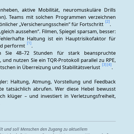
eben, aktive Mobilität, neuromuskuläre Drills 
ion). Teams mit solchen Programmen verzeichnen 
[2]
nlicher „Versicherungsschein“ für Fortschritt 
.
„gleich aussehen“. Filmen, Spiegel sparsam, besser: 
hlerhafte Haltung ist ein Hauptrisikofaktor für 
[1]
nd performt 
.
n Sie 48–72 Stunden für stark beanspruchte 
 und nutzen Sie ein TQR-Protokoll parallel zu RPE, 
[3]
[4]
schen in Überreizung und Stabilitätsverlust 
.
gler: Haltung, Atmung, Vorstellung und Feedback 
te tatsächlich abrufen. Wer diese Hebel bewusst 
ch klüger – und investiert in Verletzungsfreiheit, 
.
ellt und soll Menschen den Zugang zu aktuellem