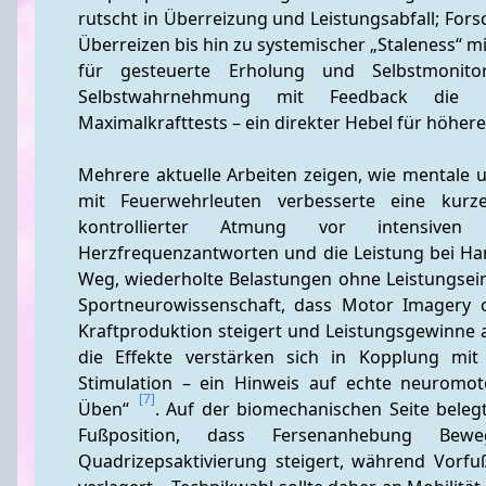
rutscht in Überreizung und Leistungsabfall; For
Überreizen bis hin zu systemischer „Staleness“ m
für gesteuerte Erholung und Selbstmonito
Selbstwahrnehmung mit Feedback die Kra
Maximalkrafttests – ein direkter Hebel für höhere
Mehrere aktuelle Arbeiten zeigen, wie mentale un
mit Feuerwehrleuten verbesserte eine kurz
kontrollierter Atmung vor intensiven 
Herzfrequenzantworten und die Leistung bei Hand
Weg, wiederholte Belastungen ohne Leistungsein
Sportneurowissenschaft, dass Motor Imagery c
Kraftproduktion steigert und Leistungsgewinne 
die Effekte verstärken sich in Kopplung mit 
Stimulation – ein Hinweis auf echte neuromot
[7]
Üben“ 
. Auf der biomechanischen Seite beleg
Fußposition, dass Fersenanhebung Bewe
Quadrizepsaktivierung steigert, während Vorfuß