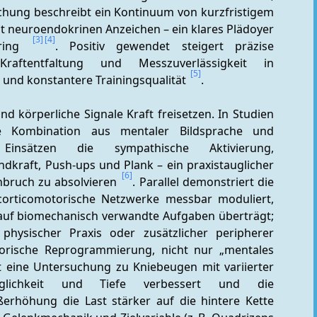
schung beschreibt ein Kontinuum von kurzfristigem 
it neuroendokrinen Anzeichen – ein klares Plädoyer 
[3]
[4]
ring 
. Positiv gewendet steigert präzise 
ftentfaltung und Messzuverlässigkeit in 
[5]
 und konstantere Trainingsqualität 
.
d körperliche Signale Kraft freisetzen. In Studien 
e Kombination aus mentaler Bildsprache und 
Einsätzen die sympathische Aktivierung, 
kraft, Push-ups und Plank – ein praxistauglicher 
[6]
bruch zu absolvieren 
. Parallel demonstriert die 
orticomotorische Netzwerke messbar moduliert, 
auf biomechanisch verwandte Aufgaben überträgt; 
physischer Praxis oder zusätzlicher peripherer 
orische Reprogrammierung, nicht nur „mentales 
t eine Untersuchung zu Kniebeugen mit variierter 
glichkeit und Tiefe verbessert und die 
erhöhung die Last stärker auf die hintere Kette 