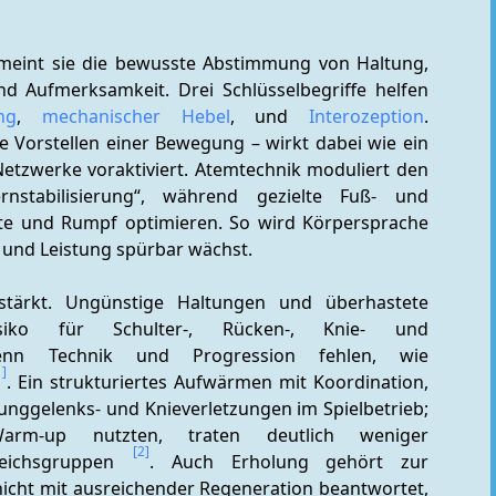
 meint sie die bewusste Abstimmung von Haltung, 
 Aufmerksamkeit. Drei Schlüsselbegriffe helfen 
ng
, 
mechanischer Hebel
, und 
Interozeption
. 
che Vorstellen einer Bewegung – wirkt dabei wie ein 
etzwerke voraktiviert. Atemtechnik moduliert den 
rnstabilisierung“, während gezielte Fuß- und 
te und Rumpf optimieren. So wird Körpersprache 
 – und Leistung spürbar wächst.
stärkt. Ungünstige Haltungen und überhastete 
iko für Schulter-, Rücken-, Knie- und 
enn Technik und Progression fehlen, wie 
1]
. Ein strukturiertes Aufwärmen mit Koordination, 
unggelenks- und Knieverletzungen im Spielbetrieb; 
rm-up nutzten, traten deutlich weniger 
[2]
leichsgruppen 
. Auch Erholung gehört zur 
nicht mit ausreichender Regeneration beantwortet, 