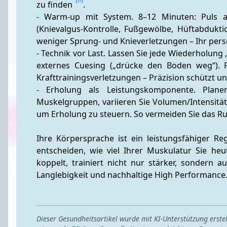
zu finden 
.
- Warm-up mit System. 8–12 Minuten: Puls anh
(Knievalgus-Kontrolle, Fußgewölbe, Hüftabdukt
weniger Sprung- und Knieverletzungen – Ihr persö
- Technik vor Last. Lassen Sie jede Wiederholung 
externes Cuesing („drücke den Boden weg“). Fe
Krafttrainingsverletzungen – Präzision schützt u
- Erholung als Leistungskomponente. Plane
Muskelgruppen, variieren Sie Volumen/Intensität,
um Erholung zu steuern. So vermeiden Sie das Rut
Ihre Körpersprache ist ein leistungsfähiger Re
entscheiden, wie viel Ihrer Muskulatur Sie heu
koppelt, trainiert nicht nur stärker, sondern au
Langlebigkeit und nachhaltige High Performance
Dieser Gesundheitsartikel wurde mit KI-Unterstützung erst