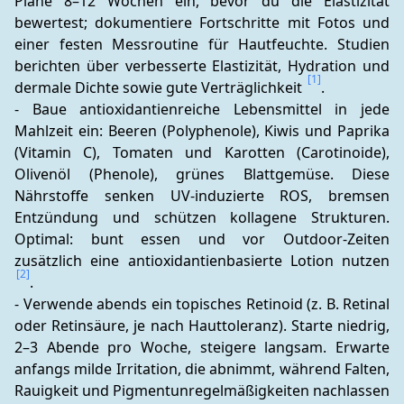
Plane 8–12 Wochen ein, bevor du die Elastizität 
bewertest; dokumentiere Fortschritte mit Fotos und 
einer festen Messroutine für Hautfeuchte. Studien 
berichten über verbesserte Elastizität, Hydration und 
[1]
dermale Dichte sowie gute Verträglichkeit 
. 
- Baue antioxidantienreiche Lebensmittel in jede 
Mahlzeit ein: Beeren (Polyphenole), Kiwis und Paprika 
(Vitamin C), Tomaten und Karotten (Carotinoide), 
Olivenöl (Phenole), grünes Blattgemüse. Diese 
Nährstoffe senken UV‑induzierte ROS, bremsen 
Entzündung und schützen kollagene Strukturen. 
Optimal: bunt essen und vor Outdoor-Zeiten 
zusätzlich eine antioxidantienbasierte Lotion nutzen 
[2]
. 
- Verwende abends ein topisches Retinoid (z. B. Retinal 
oder Retinsäure, je nach Hauttoleranz). Starte niedrig, 
2–3 Abende pro Woche, steigere langsam. Erwarte 
anfangs milde Irritation, die abnimmt, während Falten, 
Rauigkeit und Pigmentunregelmäßigkeiten nachlassen 