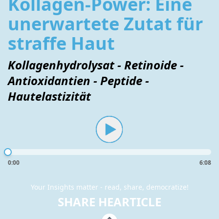
Kollagen-Power: Eine
unerwartete Zutat für
straffe Haut
Kollagenhydrolysat - Retinoide -
Antioxidantien - Peptide -
Hautelastizität
0:00
6:08
Your Insights matter - read, share, democratize!
SHARE HEARTICLE