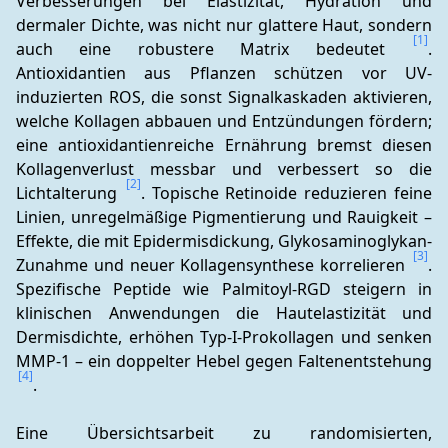
Verbesserungen bei Elastizität, Hydration und 
dermaler Dichte, was nicht nur glattere Haut, sondern 
[1]
auch eine robustere Matrix bedeutet 
. 
Antioxidantien aus Pflanzen schützen vor UV-
induzierten ROS, die sonst Signalkaskaden aktivieren, 
welche Kollagen abbauen und Entzündungen fördern; 
eine antioxidantienreiche Ernährung bremst diesen 
Kollagenverlust messbar und verbessert so die 
[2]
Lichtalterung 
. Topische Retinoide reduzieren feine 
Linien, unregelmäßige Pigmentierung und Rauigkeit – 
Effekte, die mit Epidermisdickung, Glykosaminoglykan-
[3]
Zunahme und neuer Kollagensynthese korrelieren 
. 
Spezifische Peptide wie Palmitoyl-RGD steigern in 
klinischen Anwendungen die Hautelastizität und 
Dermisdichte, erhöhen Typ-I-Prokollagen und senken 
MMP‑1 – ein doppelter Hebel gegen Faltenentstehung 
[4]
.
Eine Übersichtsarbeit zu randomisierten, 