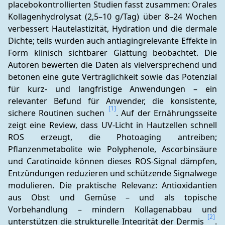
placebokontrollierten Studien fasst zusammen: Orales 
Kollagenhydrolysat (2,5–10 g/Tag) über 8–24 Wochen 
verbessert Hautelastizität, Hydration und die dermale 
Dichte; teils wurden auch antiagingrelevante Effekte in 
Form klinisch sichtbarer Glättung beobachtet. Die 
Autoren bewerten die Daten als vielversprechend und 
betonen eine gute Verträglichkeit sowie das Potenzial 
für kurz- und langfristige Anwendungen – ein 
relevanter Befund für Anwender, die konsistente, 
[1]
sichere Routinen suchen 
. Auf der Ernährungsseite 
zeigt eine Review, dass UV-Licht in Hautzellen schnell 
ROS erzeugt, die Photoaging antreiben; 
Pflanzenmetabolite wie Polyphenole, Ascorbinsäure 
und Carotinoide können dieses ROS-Signal dämpfen, 
Entzündungen reduzieren und schützende Signalwege 
modulieren. Die praktische Relevanz: Antioxidantien 
aus Obst und Gemüse – und als topische 
Vorbehandlung – mindern Kollagenabbau und 
[2]
unterstützen die strukturelle Integrität der Dermis 
. 