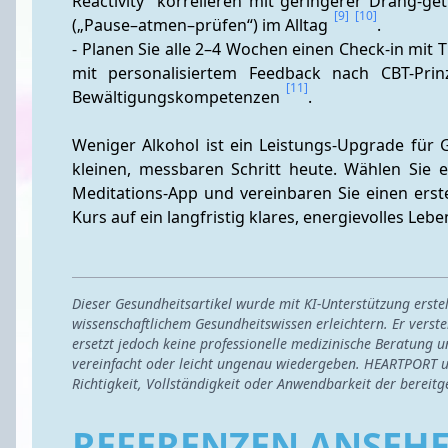
Reactivity“ korrelieren mit geringerer Drang-ge
[9]
[10]
(„Pause–atmen–prüfen“) im Alltag 
. 
- Planen Sie alle 2–4 Wochen einen Check-in mit T
mit personalisiertem Feedback nach CBT-Prinz
[11]
Bewältigungskompetenzen 
.
Weniger Alkohol ist ein Leistungs-Upgrade für 
kleinen, messbaren Schritt heute. Wählen Sie ein
Meditations-App und vereinbaren Sie einen erst
Kurs auf ein langfristig klares, energievolles Lebe
Dieser Gesundheitsartikel wurde mit KI-Unterstützung erst
wissenschaftlichem Gesundheitswissen erleichtern. Er verste
ersetzt jedoch keine professionelle medizinische Beratung u
vereinfacht oder leicht ungenau wiedergeben. HEARTPORT u
Richtigkeit, Vollständigkeit oder Anwendbarkeit der bereitg
REFERENZEN ANSEH