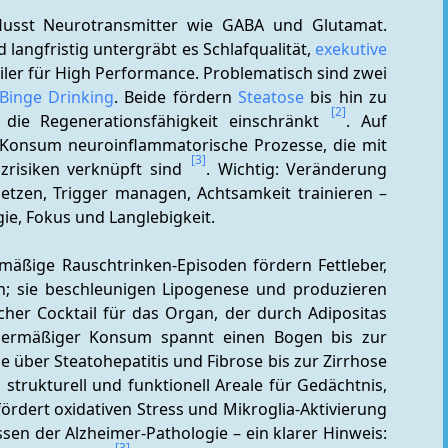
lusst Neurotransmitter wie GABA und Glutamat. 
 langfristig untergräbt es Schlafqualität, 
exekutive 
iler für High Performance. Problematisch sind zwei 
Binge Drinking
. Beide fördern 
Steatose
 bis hin zu 
[2]
h die Regenerationsfähigkeit einschränkt 
. Auf 
 Konsum neuroinflammatorische Prozesse, die mit 
[3]
risiken verknüpft sind 
. Wichtig: Veränderung 
setzen, Trigger managen, Achtsamkeit trainieren – 
gie, Fokus und Langlebigkeit.
mäßige Rauschtrinken-Episoden fördern Fettleber, 
n; sie beschleunigen Lipogenese und produzieren 
cher Cocktail für das Organ, der durch Adipositas 
bermäßiger Konsum spannt einen Bogen bis zur 
alkoholbedingten Lebererkrankung – von Steatose über Steatohepatitis und Fibrose bis zur Zirrhose 
trukturell und funktionell Areale für Gedächtnis, 
rdert oxidativen Stress und Mikroglia-Aktivierung 
en der Alzheimer-Pathologie – ein klarer Hinweis: 
[3]