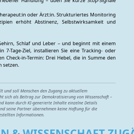
triebener Handlung – üben Sie kurze Stop-Signale 
herapeut:in oder Ärzt:in. Strukturiertes Monitoring 
ipien erhöht Abstinenz, Selbstwirksamkeit und 
Gehirn, Schlaf und Leber – und beginnt mit einem 
 7-Tage-Ziel, installieren Sie eine Tracking- oder 
en Check-in-Termin: Drei Hebel, die in Summe den 
n setzen.
ellt und soll Menschen den Zugang zu aktuellem
ht sich als Beitrag zur Demokratisierung von Wissenschaft –
nd kann durch KI-generierte Inhalte einzelne Details
nd seine Partner übernehmen keine Haftung für die
estellten Informationen.
EN & WISSENSCHAFT ZU