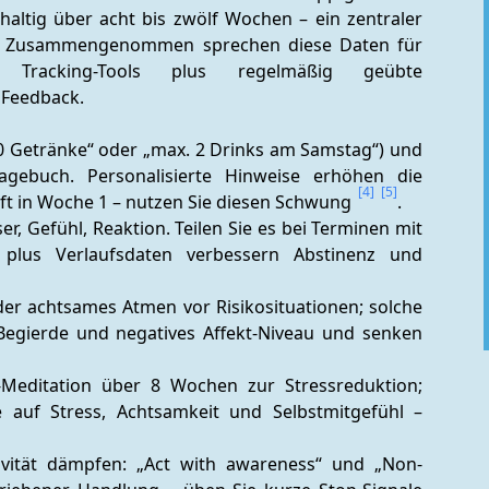
altig über acht bis zwölf Wochen – ein zentraler 
. Zusammengenommen sprechen diese Daten für 
 Tracking-Tools plus regelmäßig geübte 
 Feedback.
B. „0 Getränke“ oder „max. 2 Drinks am Samstag“) und 
gebuch. Personalisierte Hinweise erhöhen die 
[4]
[5]
ft in Woche 1 – nutzen Sie diesen Schwung 
. 
er, Gefühl, Reaktion. Teilen Sie es bei Terminen mit 
plus Verlaufsdaten verbessern Abstinenz und 
der achtsames Atmen vor Risikosituationen; solche 
Begierde und negatives Affekt-Niveau und senken 
p-Meditation über 8 Wochen zur Stressreduktion; 
 auf Stress, Achtsamkeit und Selbstmitgefühl – 
lsivität dämpfen: „Act with awareness“ und „Non-