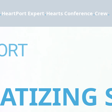
.
HeartPort Expert
.
Hearts Conference
.
Crew
.
TIZING 