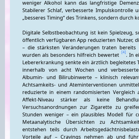
weniger Alkohol kann das langfristige Demenz
Stabilerer Schlaf, verbesserte Impulskontrolle 
„besseres Timing“ des Trinkens, sondern durch 
Digitale Selbstbeobachtung ist kein Spielzeug, 
öffentlich verfügbaren App reduzierten Nutzer, d
– die stärksten Veränderungen traten bereits i
[4]
wurden als besonders hilfreich bewertet 
. In 
Lebererkrankung senkte ein ärztlich begleitete
innerhalb von acht Wochen und verbesserte
Albumin- und Bilirubinwerte – klinisch releva
Achtsamkeits- und Ateminterventionen unmittelb
reduzierte in einem randomisierten Vergleich
Affekt-Niveau stärker als keine Behandl
Versuchsanordnungen zur Zigarette zu greife
Stunden weniger – ein plausibles Modell für c
Metaanalytische Übersichten zu Achtsamkeit
entstehen teils durch Arbeitsgedächtnisbelast
Vorteile auf – Cravings nehmen ab und füh