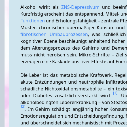
Alkohol wirkt als 
ZNS-Depressivum
 und beeinf
Kurzfristig erscheint das entspannend. Mittel- und
Funktionen
 und Erholungsfähigkeit – zentrale Pfe
Muster: chronischer übermäßiger Konsum und 
fibrotischen Umbauprozessen
, was schließlic
kognitiver Ebene beschleunigt anhaltend hoher
dem Alterungsprozess des Gehirns und Demenz
muss nicht heroisch sein. Mikro-Schritte – Ziel 
erzeugen eine Kaskade positiver Effekte auf Ener
Die Leber ist das metabolische Kraftwerk. Regel
akute Entzündungen und neutrophile Infiltratio
schädliche Nichtoxidationsmetabolite – ein toxis
[1]
oder Diabetes zusätzlich verstärkt wird 
. Ü
[2]
. Im Gehirn schädigt langjährig hoher Konsum s
Emotionsregulation und Entscheidungsfindung, fö
und überschneidet sich mechanistisch mit Prozess