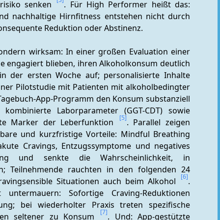
risiko senken 
. Für High Performer heißt das: 
und nachhaltige Hirnfitness entstehen nicht durch 
konsequente Reduktion oder Abstinenz.
sondern wirksam: In einer großen Evaluation einer 
ie engagiert blieben, ihren Alkoholkonsum deutlich 
n der ersten Woche auf; personalisierte Inhalte 
einer Pilotstudie mit Patienten mit alkoholbedingter 
s Tagebuch-App-Programm den Konsum substanziell 
 kombinierte Laborparameter (GGT-CDT) sowie 
[5]
nte Marker der Leberfunktion 
. Parallel zeigen 
are und kurzfristige Vorteile: Mindful Breathing 
 akute Cravings, Entzugssymptome und negatives 
ung und senkte die Wahrscheinlichkeit, in 
n; Teilnehmende rauchten in den folgenden 24 
[6]
ravingsensible Situationen auch beim Alkohol 
. 
 untermauern: Sofortige Craving-Reduktionen 
ung; bei wiederholter Praxis treten spezifische 
[7]
ren seltener zu Konsum 
. Und: App-gestützte 