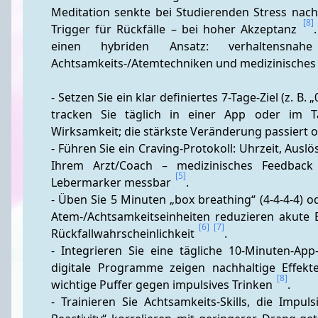
Meditation senkte bei Studierenden Stress nachh
[8]
Trigger für Rückfälle – bei hoher Akzeptanz 
einen hybriden Ansatz: verhaltensnahe
Achtsamkeits-/Atemtechniken und medizinisches
- Setzen Sie ein klar definiertes 7-Tage-Ziel (z. 
tracken Sie täglich in einer App oder im Ta
Wirksamkeit; die stärkste Veränderung passiert o
- Führen Sie ein Craving-Protokoll: Uhrzeit, Auslös
Ihrem Arzt/Coach – medizinisches Feedback 
[5]
Lebermarker messbar 
. 
- Üben Sie 5 Minuten „box breathing“ (4-4-4-4) o
Atem-/Achtsamkeitseinheiten reduzieren akute 
[6]
[7]
Rückfallwahrscheinlichkeit 
. 
- Integrieren Sie eine tägliche 10-Minuten-Ap
digitale Programme zeigen nachhaltige Effekte
[8]
wichtige Puffer gegen impulsives Trinken 
. 
- Trainieren Sie Achtsamkeits-Skills, die Impu