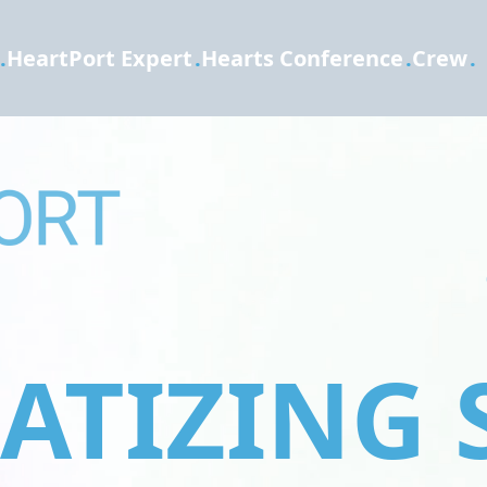
.
HeartPort Expert
.
Hearts Conference
.
Crew
.
TIZING 