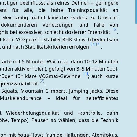
stiger beeinflusst als reines Dehnen – geringere 
nt für alle, die hohe Trainingsqualität an 
. Gleichzeitig mahnt klinische Evidenz zu Umsicht: 
s dokumentieren Verletzungen und Fälle von 
[6]
is bei exzessiver, schlecht dosierter Intensität 
. 
IIT kann VO2peak in stabiler KHK klinisch bedeutsam 
[7]
[8]
und nach Stabilitätskriterien erfolgen 
.
 Starte mit 5 Minuten Warm-up, dann 10–12 Minuten 
kunden aktiv erholen), gefolgt von 3–5 Minuten Cool-
[1]
enügen für klare VO2max-Gewinne 
; auch kurze 
[2]
uenzvariabilität 
.
 Squats, Mountain Climbers, Jumping Jacks. Diese 
skelendurance – ideal für zeiteffizientes 
 Wiederholungsqualität und -kontrolle, dann 
ghöhe, Tempo). Pausen so wählen, dass die Technik 
ion mit Yoga-Flows (ruhige Haltungen, Atemfokus, 