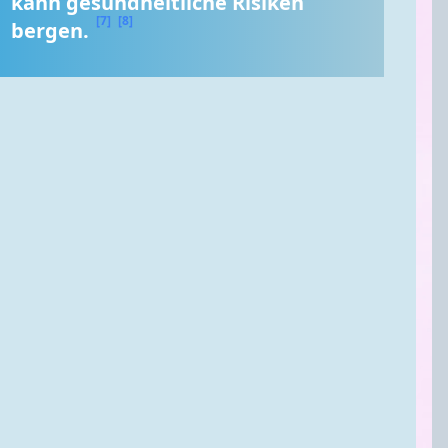
kann gesundheitliche Risiken 
[7]
[8]
bergen. 