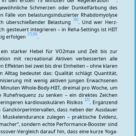
g in den ersten 15 Minuten der Regeneration 
. 
ungewöhnliche Schmerzen oder Dunkelfärbung des 
n Fälle von belastungsinduzierter Rhabdomyolyse 
[6]
ch überschießender Belastung 
. Und wer Herz-
ch gesteuert integrieren – in Reha-Settings ist HIIT 
[7]
[8]
ig erfolgen 
.
d ein starker Hebel für VO2max und Zeit bis zur 
ion mit recreational Aktiven verbesserten alle 
Effekten bei zwei bis drei Einheiten – ohne klaren 
Alltag bedeutet das: Qualität schlägt Quantität, 
misierung mit wenig aktiven jungen Erwachsenen 
n Minuten Whole-Body-HIIT, dreimal pro Woche, um 
e Ruhefrequenz zu senken – ein direktes Zeichen 
[2]
eringeren kardiovaskulären Risikos 
. Ergänzend 
n Ganzkörperintervallen, dass neben der Ausdauer 
d Muskelendurance zulegen – praktische Evidenz, 
dass Burpees, Jump Squats und Co. nicht nur „Fitmacher“, sondern echte Performance-Booster sind 
ossover-Vergleich darauf hin, dass eine kurze Yoga-