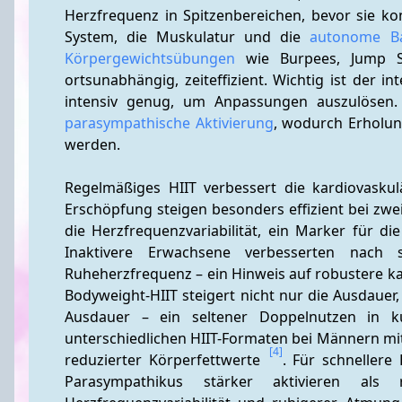
Herzfrequenz in Spitzenbereichen, bevor sie kont
System, die Muskulatur und die 
autonome Ba
Körpergewichtsübungen
 wie Burpees, Jump S
ortsunabhängig, zeiteffizient. Wichtig ist der in
parasympathische Aktivierung
, wodurch Erholung
werden.
Regelmäßiges HIIT verbessert die kardiovasku
Erschöpfung steigen besonders effizient bei zwei
die Herzfrequenzvariabilität, ein Marker für di
Inaktivere Erwachsene verbesserten nach
Ruheherzfrequenz – ein Hinweis auf robustere ka
Bodyweight-HIIT steigert nicht nur die Ausdaue
Ausdauer – ein seltener Doppelnutzen in k
unterschiedlichen HIIT-Formaten bei Männern mittle
[4]
reduzierter Körperfettwerte 
. Für schnellere
Parasympathikus stärker aktivieren als 