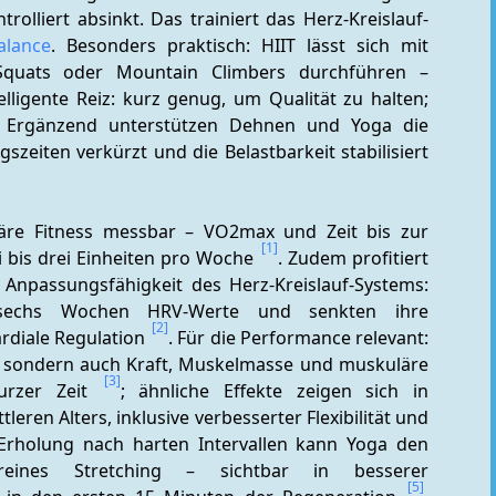
rolliert absinkt. Das trainiert das Herz-Kreislauf-
lance
. Besonders praktisch: HIIT lässt sich mit 
quats oder Mountain Climbers durchführen – 
telligente Reiz: kurz genug, um Qualität zu halten; 
intensiv genug, um Anpassungen auszulösen. Ergänzend unterstützen Dehnen und Yoga die 
szeiten verkürzt und die Belastbarkeit stabilisiert 
läre Fitness messbar – VO2max und Zeit bis zur 
[1]
 bis drei Einheiten pro Woche 
. Zudem profitiert 
e Anpassungsfähigkeit des Herz-Kreislauf-Systems: 
 sechs Wochen HRV-Werte und senkten ihre 
[2]
rdiale Regulation 
. Für die Performance relevant: 
r, sondern auch Kraft, Muskelmasse und muskuläre 
[3]
urzer Zeit 
; ähnliche Effekte zeigen sich in 
ren Alters, inklusive verbesserter Flexibilität und 
 Erholung nach harten Intervallen kann Yoga den 
reines Stretching – sichtbar in besserer 
[5]