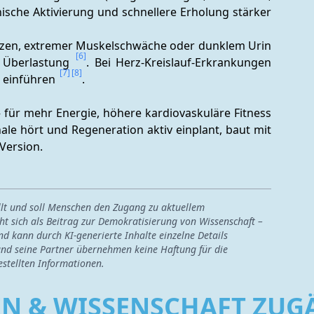
sche Aktivierung und schnellere Erholung stärker 
erzen, extremer Muskelschwäche oder dunklem Urin 
[6]
 Überlastung 
. Bei Herz-Kreislauf-Erkrankungen 
[7]
[8]
t einführen 
.
– für mehr Energie, höhere kardiovaskuläre Fitness 
nale hört und Regeneration aktiv einplant, baut mit 
Version.
ellt und soll Menschen den Zugang zu aktuellem
ht sich als Beitrag zur Demokratisierung von Wissenschaft –
nd kann durch KI-generierte Inhalte einzelne Details
nd seine Partner übernehmen keine Haftung für die
estellten Informationen.
EN & WISSENSCHAFT ZU