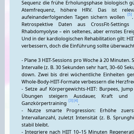
Sequenz die frühe Erholungsphase biologisch gün
Atemfrequenz, höhere HRV. Das ist releva
[5]
aufeinanderfolgenden Tagen sichern wollen 
Retrospektive Daten aus CrossFit-Setting
Rhabdomyolyse – ein seltenes, aber ernstes Ereign
Und in der kardiologischen Rehabilitation gilt: H
verbessern, doch die Einführung sollte überwacht 
- Plane 3 HIIT-Sessions pro Woche à 20 Minuten.
Intervalle (z. B. 30 Sekunden sehr hart, 30–60 Se
down. Zwei bis drei wöchentliche Einheiten g
Whole-Body-HIIT-Formate verbessern die Herzfreq
- Setze auf Körpergewichts-HIIT: Burpees, Jump
Übungen steigern Ausdauer, Kraft und Mu
[3]
[4]
Ganzkörpertraining 
.
- Nutze smarte Progression: Erhöhe zuerst
Intervallanzahl, zuletzt Intensität (z. B. Sprun
stabil bleibt.
- Integriere nach HIIT 10–15 Minuten Regenerat