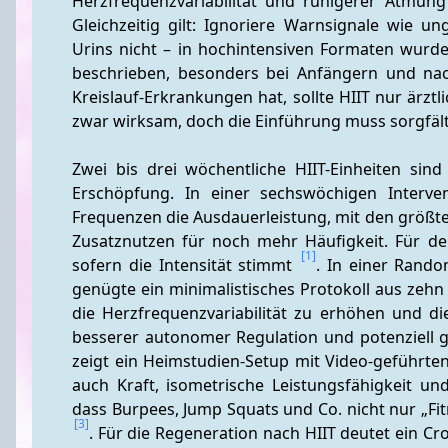
Herzfrequenzvariabilität und ruhigerer Atmun
Gleichzeitig gilt: Ignoriere Warnsignale wie 
Urins nicht – in hochintensiven Formaten wurde
beschrieben, besonders bei Anfängern und na
Kreislauf-Erkrankungen hat, sollte HIIT nur ärztli
zwar wirksam, doch die Einführung muss sorgfält
Zwei bis drei wöchentliche HIIT-Einheiten sin
Erschöpfung. In einer sechswöchigen Intervent
Frequenzen die Ausdauerleistung, mit den größten 
Zusatznutzen für noch mehr Häufigkeit. Für den 
[1]
sofern die Intensität stimmt 
. In einer Rando
genügte ein minimalistisches Protokoll aus zeh
die Herzfrequenzvariabilität zu erhöhen und di
besserer autonomer Regulation und potenziell g
zeigt ein Heimstudien-Setup mit Video-geführte
auch Kraft, isometrische Leistungsfähigkeit un
[3]
. Für die Regeneration nach HIIT deutet ein Cr