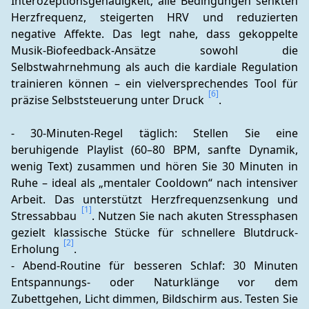
Interozeptionsgenauigkeit; alle Bedingungen senkten 
Herzfrequenz, steigerten HRV und reduzierten 
negative Affekte. Das legt nahe, dass gekoppelte 
Musik-Biofeedback-Ansätze sowohl die 
Selbstwahrnehmung als auch die kardiale Regulation 
trainieren können – ein vielversprechendes Tool für 
[6]
präzise Selbststeuerung unter Druck 
.
- 30-Minuten-Regel täglich: Stellen Sie eine 
beruhigende Playlist (60–80 BPM, sanfte Dynamik, 
wenig Text) zusammen und hören Sie 30 Minuten in 
Ruhe – ideal als „mentaler Cooldown“ nach intensiver 
Arbeit. Das unterstützt Herzfrequenzsenkung und 
[1]
Stressabbau 
. Nutzen Sie nach akuten Stressphasen 
gezielt klassische Stücke für schnellere Blutdruck-
[2]
Erholung 
.
- Abend-Routine für besseren Schlaf: 30 Minuten 
Entspannungs- oder Naturklänge vor dem 
Zubettgehen, Licht dimmen, Bildschirm aus. Testen Sie 