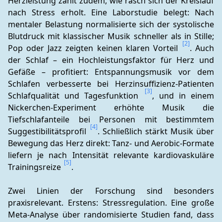
Herzleistung zählt zudem, wie rasch sich der Kreislauf 
nach Stress erholt. Eine Laborstudie belegt: Nach 
mentaler Belastung normalisierte sich der systolische 
Blutdruck mit klassischer Musik schneller als in Stille; 
[2]
Pop oder Jazz zeigten keinen klaren Vorteil 
. Auch 
der Schlaf – ein Hochleistungsfaktor für Herz und 
Gefäße – profitiert: Entspannungsmusik vor dem 
Schlafen verbesserte bei Herzinsuffizienz-Patienten 
[3]
Schlafqualität und Tagesfunktion 
, und in einem 
Nickerchen-Experiment erhöhte Musik die 
Tiefschlafanteile bei Personen mit bestimmtem 
[4]
Suggestibilitätsprofil 
. Schließlich stärkt Musik über 
Bewegung das Herz direkt: Tanz- und Aerobic-Formate 
liefern je nach Intensität relevante kardiovaskuläre 
[5]
Trainingsreize 
.
Zwei Linien der Forschung sind besonders 
praxisrelevant. Erstens: Stressregulation. Eine große 
Meta-Analyse über randomisierte Studien fand, dass 