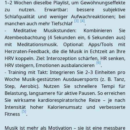
1–2 Wochen dieselbe Playlist, um Gewöhnungseffekte 
zu nutzen. Erwartbar: bessere subjektive 
Schlafqualität und weniger Aufwachreaktionen; bei 
[3]
[4]
manchen auch mehr Tiefschlaf 
.
- Meditative Musikstunden: Kombinieren Sie 
Atembeobachtung (4 Sekunden ein, 6 Sekunden aus) 
mit Meditationsmusik. Optional: Apps/Tools mit 
Herzraten-Feedback, die die Musik in Echtzeit an Ihre 
HRV koppeln. Ziel: Interozeption schärfen, HR senken, 
[6]
HRV steigern, Emotionen ausbalancieren 
.
- Training mit Takt: Integrieren Sie 2–3 Einheiten pro 
Woche Musik-gestützten Ausdauersports (z. B. Tanz, 
Step, Aerobic). Nutzen Sie schnellere Tempi für 
Belastung, langsamere für aktive Pausen. So erreichen 
Sie wirksame kardiorespiratorische Reize – je nach 
Intensität hoher Kalorienumsatz und verbesserte 
[5]
Fitness 
.
Musik ist mehr als Motivation – sie ist eine messbare 