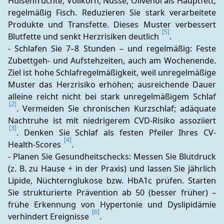
Hülsenfrüchte, Vollkorn, Nüsse; Olivenöl als Hauptfett; 
regelmäßig Fisch. Reduzieren Sie stark verarbeitete 
Produkte und Transfette. Dieses Muster verbessert 
[5]
Blutfette und senkt Herzrisiken deutlich 
.
- Schlafen Sie 7–8 Stunden – und regelmäßig: Feste 
Zubettgeh- und Aufstehzeiten, auch am Wochenende. 
Ziel ist hohe Schlafregelmäßigkeit, weil unregelmäßige 
Muster das Herzrisiko erhöhen; ausreichende Dauer 
alleine reicht nicht bei stark unregelmäßigem Schlaf 
[2]
. Vermeiden Sie chronischen Kurzschlaf; adäquate 
Nachtruhe ist mit niedrigerem CVD-Risiko assoziiert 
[3]
. Denken Sie Schlaf als festen Pfeiler Ihres CV-
[4]
Health-Scores 
.
- Planen Sie Gesundheitschecks: Messen Sie Blutdruck 
(z. B. zu Hause + in der Praxis) und lassen Sie jährlich 
Lipide, Nüchternglukose bzw. HbA1c prüfen. Starten 
Sie strukturierte Prävention ab 50 (besser früher) – 
frühe Erkennung von Hypertonie und Dyslipidämie 
[6]
verhindert Ereignisse 
.