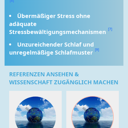
[8]
Übermäßiger Stress ohne 
adäquate 
[7]
Stressbewältigungsmechanismen 
Unzureichender Schlaf und 
[9]
unregelmäßige Schlafmuster 
REFERENZEN ANSEHEN &
WISSENSCHAFT ZUGÄNGLICH MACHEN