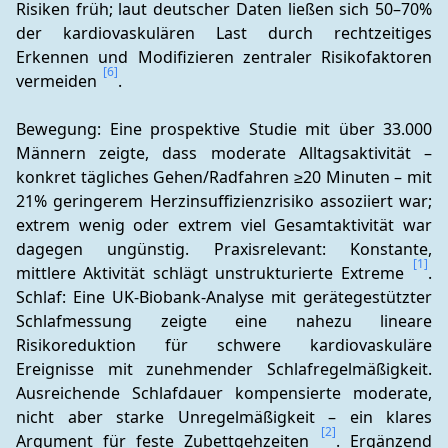
Risiken früh; laut deutscher Daten ließen sich 50–70% 
der kardiovaskulären Last durch rechtzeitiges 
Erkennen und Modifizieren zentraler Risikofaktoren 
[6]
vermeiden 
.
Bewegung: Eine prospektive Studie mit über 33.000 
Männern zeigte, dass moderate Alltagsaktivität – 
konkret tägliches Gehen/Radfahren ≥20 Minuten – mit 
21% geringerem Herzinsuffizienzrisiko assoziiert war; 
extrem wenig oder extrem viel Gesamtaktivität war 
dagegen ungünstig. Praxisrelevant: Konstante, 
[1]
mittlere Aktivität schlägt unstrukturierte Extreme 
. 
Schlaf: Eine UK‑Biobank-Analyse mit gerätegestützter 
Schlafmessung zeigte eine nahezu lineare 
Risikoreduktion für schwere kardiovaskuläre 
Ereignisse mit zunehmender Schlafregelmäßigkeit. 
Ausreichende Schlafdauer kompensierte moderate, 
nicht aber starke Unregelmäßigkeit – ein klares 
[2]
Argument für feste Zubettgehzeiten 
. Ergänzend 