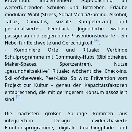
Prävention: Implementiere App-Coaching an 
weiterführenden Schulen und Betrieben. Erlaube 
modulare Wahl (Stress, Social Media/Gaming, Alkohol, 
Tabak, Cannabis, soziale Kompetenzen) und 
personalisiertes Feedback. Jugendliche wählen 
passgenau und zeigen hohe Präventionsbedarfe – ein 
[4]
Hebel für Reichweite und Gerechtigkeit 
.
- Kombiniere Orte und Rituale: Verbinde 
Schulprogramme mit Community-Hubs (Bibliotheken, 
Maker-Spaces, Sportzentren). Nutze 
„gesundheitsaktive“ Rituale: wöchentliche Check-ins, 
Skill-of-the-week, Peer-Labs. So wird Prävention vom 
Projekt zur Kultur – genau den Kapazitätsfaktoren 
entsprechend, die mit geringerem Konsum assoziiert 
[1]
sind 
.
Die nächsten großen Sprünge kommen aus 
integriertem Design: evidenzbasierte 
Emotionsprogramme, digitale Coachingpfade und 