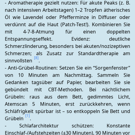
- Aromatherapie gezielt nutzen: Für akute Peaks (z. B. 
nach intensiven Arbeitstagen) 1–2 Tropfen ätherisches 
Öl wie Lavendel oder Pfefferminze in Diffuser oder 
verdünnt auf die Haut (Patch-Test!). Kombinieren Sie 
mit 4-7-8-Atmung für einen doppelten 
Entspannungseffekt. Evidenz: deutliche 
Schmerzlinderung, besonders bei akuten/nozizeptiven 
Schmerzen; als Zusatz zur Standardtherapie am 
[8]
sinnvollsten 
.
- Anti-Grübel-Routinen: Setzen Sie ein “Sorgenfenster” 
von 10 Minuten am Nachmittag. Sammeln Sie 
Gedanken tagsüber auf Papier, bearbeiten Sie sie 
gebündelt mit CBT-Methoden. Bei nächtlichem 
Grübeln: raus aus dem Bett, gedimmtes Licht, 
Atemscan 5 Minuten, erst zurückkehren, wenn 
Schläfrigkeit spürbar ist – so entkoppeln Sie Bett und 
[1]
Grübeln 
.
- Schlafarchitektur schützen: Konstante 
Einschlaf-/Aufstehzeiten (±30 Minuten), 90 Minuten vor 