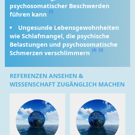
psychosomatischer Beschwerden 
[2]
führen kann 
Ungesunde Lebensgewohnheiten 
wie Schlafmangel, die psychische 
Belastungen und psychosomatische 
[4]
[3]
Schmerzen verschlimmern 
REFERENZEN ANSEHEN &
WISSENSCHAFT ZUGÄNGLICH MACHEN