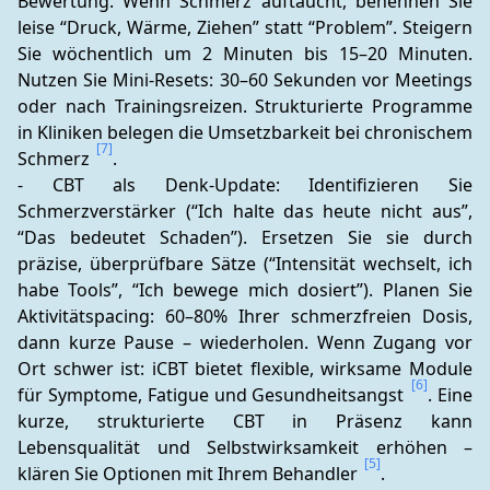
Bewertung. Wenn Schmerz auftaucht, benennen Sie 
leise “Druck, Wärme, Ziehen” statt “Problem”. Steigern 
Sie wöchentlich um 2 Minuten bis 15–20 Minuten. 
Nutzen Sie Mini-Resets: 30–60 Sekunden vor Meetings 
oder nach Trainingsreizen. Strukturierte Programme 
in Kliniken belegen die Umsetzbarkeit bei chronischem 
[7]
Schmerz 
.
- CBT als Denk-Update: Identifizieren Sie 
Schmerzverstärker (“Ich halte das heute nicht aus”, 
“Das bedeutet Schaden”). Ersetzen Sie sie durch 
präzise, überprüfbare Sätze (“Intensität wechselt, ich 
habe Tools”, “Ich bewege mich dosiert”). Planen Sie 
Aktivitätspacing: 60–80% Ihrer schmerzfreien Dosis, 
dann kurze Pause – wiederholen. Wenn Zugang vor 
Ort schwer ist: iCBT bietet flexible, wirksame Module 
[6]
für Symptome, Fatigue und Gesundheitsangst 
. Eine 
kurze, strukturierte CBT in Präsenz kann 
Lebensqualität und Selbstwirksamkeit erhöhen – 
[5]
klären Sie Optionen mit Ihrem Behandler 
.