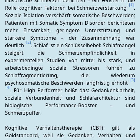
illusorische Schmerzen berichten – ein Fenster in die 
[1]
Rolle kognitiver Faktoren bei Schmerzverstärkung 
. 
Soziale Isolation verschärft somatische Beschwerden; 
Patienten mit Somatic Symptom Disorder berichteten 
mehr Einsamkeit, geringere Unterstützung und 
stärkere Symptome – der Zusammenhang war 
[2]
deutlich 
. Schlaf ist ein Schlüsselhebel: Schlafmangel 
steigert die Schmerzempfindlichkeit in 
experimentellen Studien von mittel bis stark, und 
arbeitsbedingte soziale Stressoren führen zu 
Schlaffragmentierung, die wiederum 
[3]
psychosomatische Beschwerden langfristig erhöht 
[4]
. Für High Performer heißt das: Gedankenklarheit, 
soziale Verbundenheit und Schlafarchitektur sind 
biologische Performance-Booster – und 
Schmerzpuffer.
Kognitive Verhaltenstherapie (CBT) gilt als 
Goldstandard, weil sie Gedanken, Verhalten und 