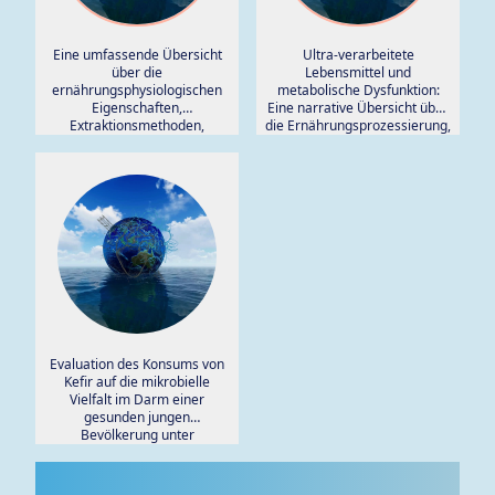
Eine umfassende Übersicht
Ultra-verarbeitete
über die
Lebensmittel und
ernährungsphysiologischen
metabolische Dysfunktion:
Eigenschaften,
Eine narrative Übersicht über
Extraktionsmethoden,
die Ernährungsprozessierung,
oxidative Stabilität,
Verhaltensfaktoren und das
Kapselungstechnologien,
Risiko chronischer
Lebensmittelanwendungen
Erkrankungen.
und Gesundheitsvorteile von
Omega-Fettsäuren.
Evaluation des Konsums von
Kefir auf die mikrobielle
Vielfalt im Darm einer
gesunden jungen
Bevölkerung unter
Verwendung der
umfassenden 16S rRNA-
Sequenzierung.