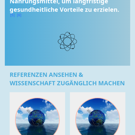
Nahrungsmittel, um langfristige 
gesundheitliche Vorteile zu erzielen. 
[5]
[6]
REFERENZEN ANSEHEN &
WISSENSCHAFT ZUGÄNGLICH MACHEN