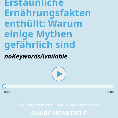
Erstaunliche
Ernährungsfakten
enthüllt: Warum
einige Mythen
gefährlich sind
noKeywordsAvailable
0:00
0:04
Your Insights matter - read, share, democratize!
SHARE HEARTICLE