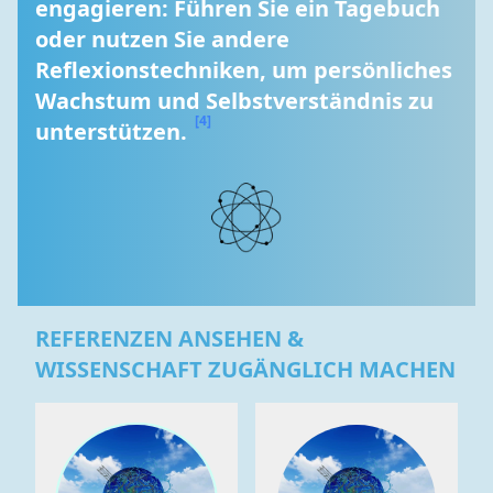
engagieren: Führen Sie ein Tagebuch 
oder nutzen Sie andere 
Reflexionstechniken, um persönliches 
Wachstum und Selbstverständnis zu 
[4]
unterstützen. 
REFERENZEN ANSEHEN &
WISSENSCHAFT ZUGÄNGLICH MACHEN