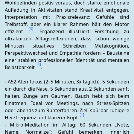
Wohlbefinden positiv voraus, doch starke emotionale 
Aufladung in Aktivitäten stand Kreativität entgegen. 
Interpretation mit Praxisrelevanz: Gefühle sind 
Treibstoff, aber ein klarer Rahmen hält den Motor 
[3]
effizient 
. Ergänzend illustriert Forschung zu 
ultrakurzen Alltagsreflexionen, dass schon wenige 
Minuten situatives Schreiben Metakognition, 
Perspektivwechsel und Empathie fördern – Bausteine 
einer stabilen professionellen Identität und mentalen 
[4]
Belastbarkeit 
.
- A52-Atemfokus (2–5 Minuten, 3x täglich): 5 Sekunden 
ein durch die Nase, 5 Sekunden aus, 2 Sekunden sanft 
halten. Zunge am Gaumen, Bauch hebt sich beim 
Einatmen. Ideal vor Meetings, nach Stress-Spitzen 
oder abends zum Runterfahren. Ziel: spürbar ruhigere 
[1]
Herzfrequenz und klarerer Kopf 
.
- Mikro-Meditation im Alltag: 60 Sekunden „Note, 
Name, Normalize“: Gefühl bemerken, innerlich 