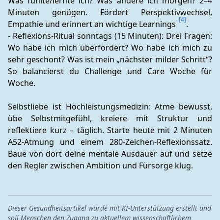
Was fühlte/lernte ich? Was ändere ich morgen? 2–4 
Minuten genügen. Fördert Perspektivwechsel, 
[4]
Empathie und erinnert an wichtige Learnings 
.
- Reflexions-Ritual sonntags (15 Minuten): Drei Fragen: 
Wo habe ich mich überfordert? Wo habe ich mich zu 
sehr geschont? Was ist mein „nächster milder Schritt“? 
So balancierst du Challenge und Care Woche für 
Woche.
Selbstliebe ist Hochleistungsmedizin: Atme bewusst, 
übe Selbstmitgefühl, kreiere mit Struktur und 
reflektiere kurz – täglich. Starte heute mit 2 Minuten 
A52-Atmung und einem 280-Zeichen-Reflexionssatz. 
Baue von dort deine mentale Ausdauer auf und setze 
den Regler zwischen Ambition und Fürsorge klug.
Dieser Gesundheitsartikel wurde mit KI-Unterstützung erstellt und
soll Menschen den Zugang zu aktuellem wissenschaftlichem