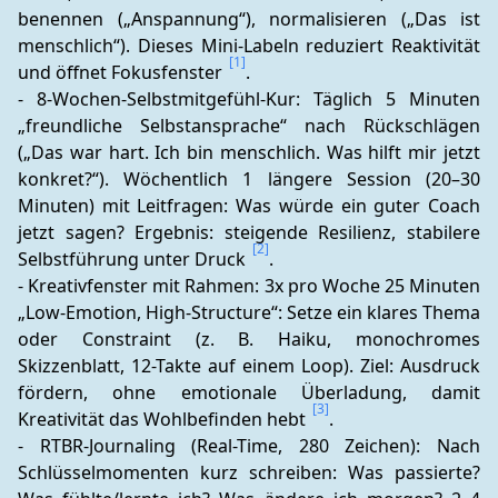
benennen („Anspannung“), normalisieren („Das ist 
menschlich“). Dieses Mini-Labeln reduziert Reaktivität 
[1]
und öffnet Fokusfenster 
.
- 8-Wochen-Selbstmitgefühl-Kur: Täglich 5 Minuten 
„freundliche Selbstansprache“ nach Rückschlägen 
(„Das war hart. Ich bin menschlich. Was hilft mir jetzt 
konkret?“). Wöchentlich 1 längere Session (20–30 
Minuten) mit Leitfragen: Was würde ein guter Coach 
jetzt sagen? Ergebnis: steigende Resilienz, stabilere 
[2]
Selbstführung unter Druck 
.
- Kreativfenster mit Rahmen: 3x pro Woche 25 Minuten 
„Low-Emotion, High-Structure“: Setze ein klares Thema 
oder Constraint (z. B. Haiku, monochromes 
Skizzenblatt, 12-Takte auf einem Loop). Ziel: Ausdruck 
fördern, ohne emotionale Überladung, damit 
[3]
Kreativität das Wohlbefinden hebt 
.
- RTBR-Journaling (Real-Time, 280 Zeichen): Nach 
Schlüsselmomenten kurz schreiben: Was passierte? 