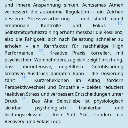
und innere Anspannung sinken. Achtsames Atmen 
verbessert die autonome Regulation – ein Zeichen 
besserer Stressverarbeitung – und stärkt damit 
[1]
emotionale Kontrolle und Fokus 
. 
Selbstmitgefühlstraining erhöht messbar die Resilienz, 
also die Fähigkeit, sich nach Belastung schneller zu 
erholen – ein Kernfaktor für nachhaltige High 
[2]
Performance 
. Kreative Praxis korreliert mit 
psychischem Wohlbefinden; zugleich zeigt Forschung, 
dass überintensive, ungefilterte Gefühlsladung 
kreativen Ausdruck dämpfen kann – die Dosierung 
[3]
zählt 
. Kurzreflexionen im Alltag fördern 
Perspektivwechsel und Empathie – beides reduziert 
reaktiven Stress und verbessert Entscheidungen unter 
[4]
Druck 
. Das Aha: Selbstliebe ist physiologisch 
sichtbar, psychologisch trainierbar und 
leistungsrelevant – kein Soft Skill, sondern ein 
Recovery- und Fokus-Tool.