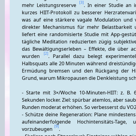
[3]
mehr Leistungsreserve 
. In einer Studie an 
kurzes HIIT-Protokoll zu besserer Herzratenvari
was auf eine stärkere vagale Modulation und ve
direkter Mechanismus für mehr Belastbarkeit 
liefert eine randomisierte Studie mit App-gestü
tägliche Meditation reduzierten zügig subjekti
das Bewältigungserleben – Effekte, die über a
[2]
wurden 
. Parallel dazu belegt experimente
Halbsquats alle 20 Minuten während dreistündige
Ermüdung bremsen und den Rückgang der Hirn
Grund, warum Mikropausen die Denkleistung sch
- Starte mit 3×/Woche 10-Minuten-HIIT: z. B
Sekunden locker. Ziel: spürbar atemlos, aber saub
Runden moderat erhöhen. So verbesserst du VO2m
- Schütze deine Regeneration: Plane mindestens
aufeinanderfolgende Hochintensitäts-Tage
[9]
vorzubeugen 
.