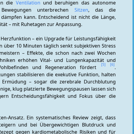
en die 
Ventilation
 und beruhigen das autonome 
n Bewegungen unterbrechen 
Sitzen
, das die 
dämpfen kann. Entscheidend ist nicht die Länge, 
ität – mit Ruhetagen zur Anpassung.
erzfunktion – ein Upgrade für Leistungsfähigkeit 
n über 10 Minuten täglich senkt subjektiven Stress 
meistern – Effekte, die schon nach zwei Wochen 
chniken erhöhen Vital- und Lungenkapazität und 
[5]
[6]
ohlbefinden und Regeneration fördert 
. 
gen stabilisieren die exekutive Funktion, halten 
 Ermüdung – sogar die zerebrale Durchblutung 
ige, klug platzierte Bewegungspausen lassen sich 
igern Entscheidungsfähigkeit und Fokus über die 
-Ansatz. Ein systematisches Review zeigt, dass 
eigern und bei Übergewichtigen Blutdruck und 
ezept gegen kardiometabolische Risiken und für 