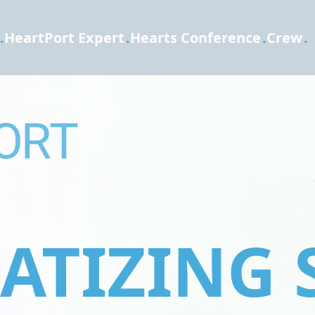
.
HeartPort Expert
.
Hearts Conference
.
Crew
.
TIZING 