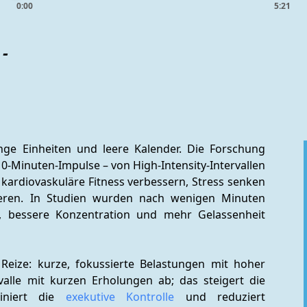
0:00
5:21
 -
nge Einheiten und leere Kalender. Die Forschung 
 10-Minuten-Impulse – von High-Intensity-Intervallen 
ardiovaskuläre Fitness verbessern, Stress senken 
sieren. In Studien wurden nach wenigen Minuten 
, bessere Konzentration und mehr Gelassenheit 
Reize: kurze, fokussierte Belastungen mit hoher 
Qualität. Bei HIIT wechseln sich intensive Intervalle mit kurzen Erholungen ab; das steigert die 
ainiert die 
exekutive Kontrolle
 und reduziert 