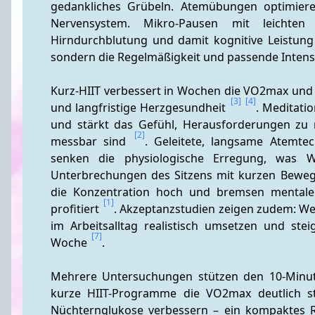
gedankliches Grübeln. Atemübungen optimier
Nervensystem. Mikro-Pausen mit leichte
Hirndurchblutung und damit kognitive Leistung 
sondern die Regelmäßigkeit und passende Intens
Kurz-HIIT verbessert in Wochen die VO2max und H
[3]
[4]
und langfristige Herzgesundheit 
. Meditatio
und stärkt das Gefühl, Herausforderungen zu 
[2]
messbar sind 
. Geleitete, langsame Atemte
senken die physiologische Erregung, was W
Unterbrechungen des Sitzens mit kurzen Bewegun
die Konzentration hoch und bremsen mentale
[1]
profitiert 
. Akzeptanzstudien zeigen zudem: Wen
im Arbeitsalltag realistisch umsetzen und ste
[7]
Woche 
.
Mehrere Untersuchungen stützen den 10-Minuten
kurze HIIT-Programme die VO2max deutlich st
Nüchternglukose verbessern – ein kompaktes R