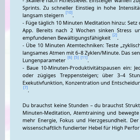
- Skaliere nach Fitnesslevel: Einsteiger wählen 
Sprints. Zu schneller Einstieg in hohe Intensit
[10]
langsam steigern 
.
- Füge täglich 10 Minuten Meditation hinzu: Setz
App. Bereits nach 2 Wochen sinken Stress un
[2]
empfundenen Bewältigungsfähigkeit 
.
- Übe 10 Minuten Atemtechniken: Teste „zyklisc
langsames Atmen mit 6–8 Zyklen/Minute. Das sen
[6]
[5]
[11]
Lungenparameter 
.
- Baue 10-Minuten-Produktivitätspausen ein: 
oder zügiges Treppensteigen; über 3–4 Stu
Exekutivfunktion, Konzentration und Entscheidun
[7]
.
Du brauchst keine Stunden – du brauchst Struktu
Minuten-Meditation, Atemtraining und bewegte 
mehr Energie, Fokus und Herzgesundheit. Der 1
wissenschaftlich fundierter Hebel für High Perfo