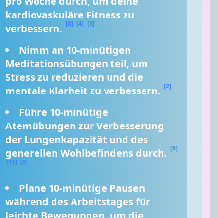
pro Woche durch, um deine 
kardiovaskuläre Fitness zu 
[8]
[4]
[3]
verbessern. 
Nimm an 10-minütigen 
Meditationsübungen teil, um 
Stress zu reduzieren und die 
[2]
mentale Klarheit zu verbessern. 
Führe 10-minütige 
Atemübungen zur Verbesserung 
der Lungenkapazität und des 
[5]
generellen Wohlbefindens durch. 
[11]
[6]
Plane 10-minütige Pausen 
während des Arbeitstages für 
leichte Bewegungen, um die 