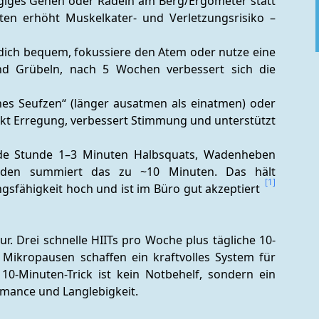
zügiges Gehen oder Radeln am Berg/Ergometer statt 
äten erhöht Muskelkater- und Verletzungsrisiko – 
 dich bequem, fokussiere den Atem oder nutze eine 
d Grübeln, nach 5 Wochen verbessert sich die 
hes Seufzen“ (länger ausatmen als einatmen) oder 
kt Erregung, verbessert Stimmung und unterstützt 
Jede Stunde 1–3 Minuten Halbsquats, Wadenheben 
nden summiert das zu ~10 Minuten. Das hält 
[1]
gsfähigkeit hoch und ist im Büro gut akzeptiert 
r. Drei schnelle HIITs pro Woche plus tägliche 10-
Mikropausen schaffen ein kraftvolles System für 
0-Minuten-Trick ist kein Notbehelf, sondern ein 
rmance und Langlebigkeit.