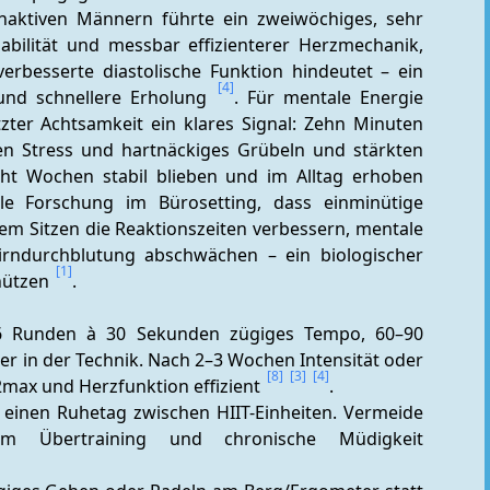
inaktiven Männern führte ein zweiwöchiges, sehr 
abilität und messbar effizienterer Herzmechanik, 
rbesserte diastolische Funktion hindeutet – ein 
[4]
und schnellere Erholung 
. Für mentale Energie 
tzter Achtsamkeit ein klares Signal: Zehn Minuten 
ven Stress und hartnäckiges Grübeln und stärkten 
cht Wochen stabil blieben und im Alltag erhoben 
lle Forschung im Bürosetting, dass einminütige 
m Sitzen die Reaktionszeiten verbessern, mentale 
durchblutung abschwächen – ein biologischer 
[1]
ützen 
.
. 6 Runden à 30 Sekunden zügiges Tempo, 60–90 
er in der Technik. Nach 2–3 Wochen Intensität oder 
[8]
[3]
[4]
ax und Herzfunktion effizient 
.
 einen Ruhetag zwischen HIIT-Einheiten. Vermeide 
, um Übertraining und chronische Müdigkeit 