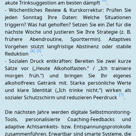
akute Trinksuggestion am besten dämpft 
.
- Wöchentliches Review & Kurskorrektur: Prüfen Sie 
jeden Sonntag Ihre Daten: Welche Situationen 
triggern? Was hat geholfen? Setzen Sie ein Ziel für die 
nächste Woche und justieren Sie Ihre Strategie (z. B. 
frühere Abendroutine, Sporttermin). Adaptives 
Vorgehen stützt langfristige Abstinenz oder stabile 
[4]
[5]
Reduktion 
.
- Sozialen Druck entkräften: Bereiten Sie zwei kurze 
Sätze vor („Heute Alkoholfasten.“ / „Ich trainiere 
morgen früh.“) und bringen Sie Ihr eigenes 
alkoholfreies Getränk mit. Starke persönliche Werte 
und klare Identität („Ich trinke nicht.“) wirken als 
[7]
sozialer Schutzschirm und reduzieren Peerdruck 
.
Die nächsten Jahre werden digitale Selbstmonitoring-
Tools, personalisierte Coaching-Feedbacks und 
adaptive Achtsamkeits- bzw. Entspannungsprotokolle 
zusammenführen. Erwartbar sind smarte Systeme, die 