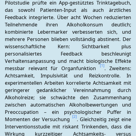
Pilotstudie prüfte ein App-gestütztes Trinktagebuch, 
das sowohl Patienten-Input als auch ärztliches 
Feedback integrierte. Über acht Wochen reduzierten 
Teilnehmende ihren Alkoholkonsum deutlich; 
kombinierte Lebermarker verbesserten sich, und 
mehrere Personen blieben vollständig abstinent. Der 
wissenschaftliche Kern: Sichtbarkeit plus 
personalisiertes Feedback beschleunigt 
Verhaltensanpassung und macht biologische Effekte 
[1]
messbar relevant für Organfunktion 
. Zweitens: 
Achtsamkeit, Impulsivität und Reizkontrolle. In 
experimentellen Arbeiten korrelierte Achtsamkeit mit 
geringerer gedanklicher Vereinnahmung durch 
Alkoholreize; sie schwächte den Zusammenhang 
zwischen automatischen Alkoholbewertungen und 
Preoccupation – ein psychologischer Puffer in 
[2]
Momenten der Versuchung 
. Gleichzeitig zeigt eine 
Interventionsstudie mit riskant Trinkenden, dass die 
Wirkung kurzzeitiger Achtsamkeits- versus 