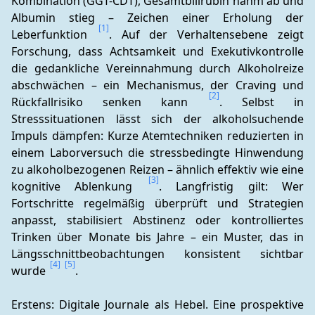
Kombination (GGT-CDT), Gesamtbilirubin nahm ab und 
Albumin stieg – Zeichen einer Erholung der 
[1]
Leberfunktion 
. Auf der Verhaltensebene zeigt 
Forschung, dass Achtsamkeit und Exekutivkontrolle 
die gedankliche Vereinnahmung durch Alkoholreize 
abschwächen – ein Mechanismus, der Craving und 
[2]
Rückfallrisiko senken kann 
. Selbst in 
Stresssituationen lässt sich der alkoholsuchende 
Impuls dämpfen: Kurze Atemtechniken reduzierten in 
einem Laborversuch die stressbedingte Hinwendung 
zu alkoholbezogenen Reizen – ähnlich effektiv wie eine 
[3]
kognitive Ablenkung 
. Langfristig gilt: Wer 
Fortschritte regelmäßig überprüft und Strategien 
anpasst, stabilisiert Abstinenz oder kontrolliertes 
Trinken über Monate bis Jahre – ein Muster, das in 
Längsschnittbeobachtungen konsistent sichtbar 
[4]
[5]
wurde 
.
Erstens: Digitale Journale als Hebel. Eine prospektive 