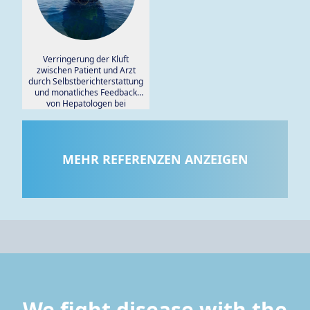
Verringerung der Kluft
zwischen Patient und Arzt
durch Selbstberichterstattung
und monatliches Feedback
von Hepatologen bei
Patienten mit
alkoholbedingter
Lebererkrankung:
Interventionales Pilotstudie
MEHR REFERENZEN ANZEIGEN
mit einer Journaling-
Smartphone-App.
We fight disease with the