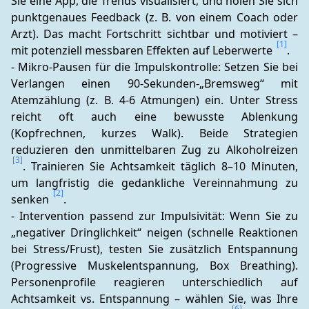
Sie eine App, die Trends visualisiert, und holen Sie sich 
punktgenaues Feedback (z. B. von einem Coach oder 
Arzt). Das macht Fortschritt sichtbar und motiviert – 
[1]
mit potenziell messbaren Effekten auf Leberwerte 
.
- Mikro-Pausen für die Impulskontrolle: Setzen Sie bei 
Verlangen einen 90-Sekunden-„Bremsweg“ mit 
Atemzählung (z. B. 4-6 Atmungen) ein. Unter Stress 
reicht oft auch eine bewusste Ablenkung 
(Kopfrechnen, kurzes Walk). Beide Strategien 
reduzieren den unmittelbaren Zug zu Alkoholreizen 
[3]
. Trainieren Sie Achtsamkeit täglich 8–10 Minuten, 
um langfristig die gedankliche Vereinnahmung zu 
[2]
senken 
.
- Intervention passend zur Impulsivität: Wenn Sie zu 
„negativer Dringlichkeit“ neigen (schnelle Reaktionen 
bei Stress/Frust), testen Sie zusätzlich Entspannung 
(Progressive Muskelentspannung, Box Breathing). 
Personenprofile reagieren unterschiedlich auf 
Achtsamkeit vs. Entspannung – wählen Sie, was Ihre 
[6]