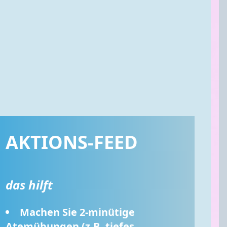
AKTIONS-FEED
das hilft
Machen Sie 2-minütige 
Atemübungen (z.B. tiefes 