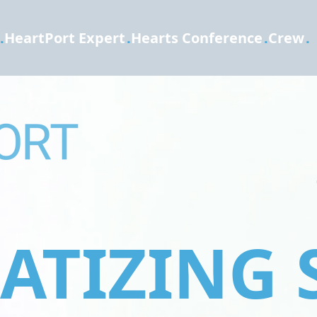
.
HeartPort Expert
.
Hearts Conference
.
Crew
.
TIZING 