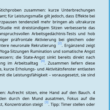
Stichproben zusammen: kurze Unterbrechungen 
t; für Leistungsmaße gilt jedoch, dass Effekte bei 
zpausen tendenziell mehr bringen als ultrakurze 
-Studie mit dreistündigem Sitzen verbesserte das 
nspruchsvollen Arbeitsgedächtnis-Tests und hob 
er präfrontale Aktivierung bei gleichem oder 
[2]
ntere neuronale Rekrutierung 
. Ergänzend zeigt 
s Yoga-Sitzungen Rumination und somatische Angst 
sern; die State-Angst sinkt bereits direkt nach 
[4]
ung im Arbeitsalltag 
. Zusammen liefern diese 
e, kurze Erholungs- und Aktivitätsfenster entlasten 
t die Leistungsfähigkeit – vorausgesetzt, sie sind 
en: Aufrecht sitzen, eine Hand auf den Bauch. 4 
den durch den Mund ausatmen, Fokus auf die 
[3]
, Konzentration steigt 
. Tipp: Timer stellen oder 