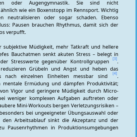
enzen oder Augengymnastik. Sie sind nicht 
 ähnlich wie ein Boxenstopp im Rennsport. Wichtig 
en neutralisieren oder sogar schaden. Ebenso 
fluss: Pausen brauchen Rhythmus, damit sich der 
s verpufft.
 subjektive Müdigkeit, mehr Tatkraft und hellere 
iefes Bauchatmen senkt akuten Stress – belegt in 
[3]
n der Stresswerte gegenüber Kontrollgruppen 
. 
s reduzieren Grübeln und Angst und heben das 
[4]
ts nach einzelnen Einheiten messbar sind 
. 
n mentale Ermüdung und dämpfen Produktivität; 
von Vigor und geringere Müdigkeit durch Micro-
bei weniger komplexen Aufgaben auftreten oder 
aubere Mini-Workouts bergen Verletzungsrisiken – 
 besonders bei ungeeigneter Übungsauswahl oder 
 den Arbeitsablauf sinkt die Akzeptanz und der 
en zu Pausenrhythmen in Produktionsumgebungen 