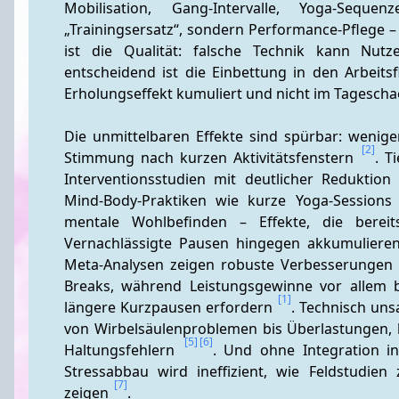
Mobilisation, Gang-Intervalle, Yoga-Sequ
„Trainingsersatz“, sondern Performance-Pflege –
ist die Qualität: falsche Technik kann Nutz
entscheidend ist die Einbettung in den Arbeits
Erholungseffekt kumuliert und nicht im Tageschao
Die unmittelbaren Effekte sind spürbar: weniger
[2]
Stimmung nach kurzen Aktivitätsfenstern 
. T
Interventionsstudien mit deutlicher Reduktio
Mind-Body-Praktiken wie kurze Yoga-Session
mentale Wohlbefinden – Effekte, die berei
Vernachlässigte Pausen hingegen akkumuliere
Meta-Analysen zeigen robuste Verbesserungen 
Breaks, während Leistungsgewinne vor allem 
[1]
längere Kurzpausen erfordern 
. Technisch uns
von Wirbelsäulenproblemen bis Überlastungen,
[5]
[6]
Haltungsfehlern 
. Und ohne Integration in
Stressabbau wird ineffizient, wie Feldstudi
[7]
zeigen 
.