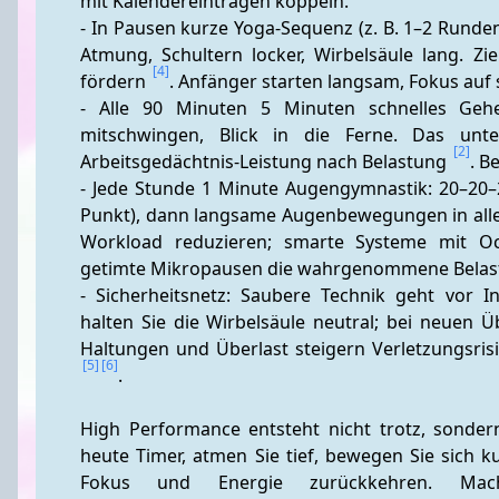
mit Kalendereinträgen koppeln.
- In Pausen kurze Yoga-Sequenz (z. B. 1–2 Rund
Atmung, Schultern locker, Wirbelsäule lang. Zie
[4]
fördern 
. Anfänger starten langsam, Fokus auf
- Alle 90 Minuten 5 Minuten schnelles Gehe
mitschwingen, Blick in die Ferne. Das unte
[2]
Arbeitsgedächtnis-Leistung nach Belastung 
. B
- Jede Stunde 1 Minute Augengymnastik: 20–20–
Punkt), dann langsame Augenbewegungen in alle 
Workload reduzieren; smarte Systeme mit Ocu
getimte Mikropausen die wahrgenommene Belas
- Sicherheitsnetz: Saubere Technik geht vor I
halten Sie die Wirbelsäule neutral; bei neuen
[5]
[6]
.
High Performance entsteht nicht trotz, sonder
heute Timer, atmen Sie tief, bewegen Sie sich ku
Fokus und Energie zurückkehren. Mac