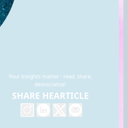
Your Insights matter - read, share,
democratize!
SHARE HEARTICLE