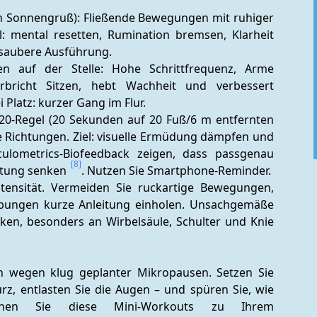
en Sonnengruß): Fließende Bewegungen mit ruhiger 
l: mental resetten, Rumination bremsen, Klarheit 
 saubere Ausführung.
n auf der Stelle: Hohe Schrittfrequenz, Arme 
rbricht Sitzen, hebt Wachheit und verbessert 
ei Platz: kurzer Gang im Flur.
20-Regel (20 Sekunden auf 20 Fuß/6 m entfernten 
Richtungen. Ziel: visuelle Ermüdung dämpfen und 
lometrics-Biofeedback zeigen, dass passgenau 
[8]
tung senken 
. Nutzen Sie Smartphone-Reminder.
ntensität. Vermeiden Sie ruckartige Bewegungen, 
 Übungen kurze Anleitung einholen. Unsachgemäße 
Haltungen und Überlast steigern Verletzungsrisiken, besonders an Wirbelsäule, Schulter und Knie 
n wegen klug geplanter Mikropausen. Setzen Sie 
rz, entlasten Sie die Augen – und spüren Sie, wie 
hen Sie diese Mini-Workouts zu Ihrem 