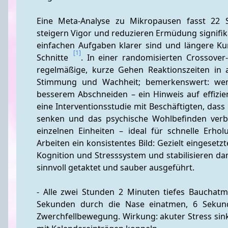
Eine Meta-Analyse zu Mikropausen fasst 22 
steigern Vigor und reduzieren Ermüdung signifikan
einfachen Aufgaben klarer sind und längere Kur
[1]
Schnitte 
. In einer randomisierten Crossover
regelmäßige, kurze Gehen Reaktionszeiten in a
Stimmung und Wachheit; bemerkenswert: wenig
besserem Abschneiden – ein Hinweis auf effizie
eine Interventionsstudie mit Beschäftigten, das
senken und das psychische Wohlbefinden verbes
einzelnen Einheiten – ideal für schnelle Erhol
Arbeiten ein konsistentes Bild: Gezielt eingesetzt
Kognition und Stresssystem und stabilisieren dami
sinnvoll getaktet und sauber ausgeführt.
- Alle zwei Stunden 2 Minuten tiefes Bauchatm
Sekunden durch die Nase einatmen, 6 Sekun
Zwerchfellbewegung. Wirkung: akuter Stress sinkt