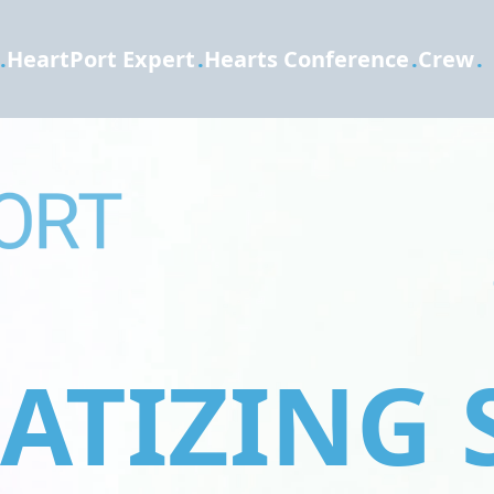
.
HeartPort Expert
.
Hearts Conference
.
Crew
.
TIZING 