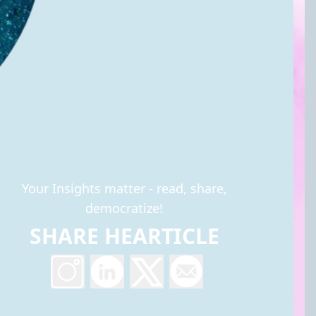
Your Insights matter - read, share,
democratize!
SHARE HEARTICLE