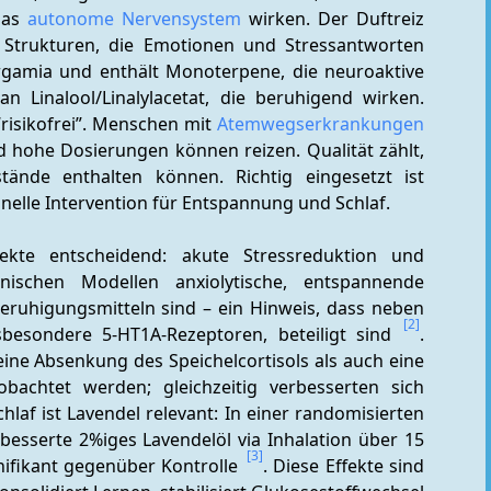
das 
autonome Nervensystem
 wirken. Der Duftreiz 
 Strukturen, die Emotionen und Stressantworten 
rgamia und enthält Monoterpene, die neuroaktive 
an Linalool/Linalylacetat, die beruhigend wirken. 
risikofrei”. Menschen mit 
Atemwegserkrankungen
nd hohe Dosierungen können reizen. Qualität zählt, 
ände enthalten können. Richtig eingesetzt ist 
nelle Intervention für Entspannung und Schlaf.
kte entscheidend: akute Stressreduktion und 
inischen Modellen anxiolytische, entspannende 
Beruhigungsmitteln sind – ein Hinweis, dass neben 
[2]
besondere 5‑HT1A‑Rezeptoren, beteiligt sind 
. 
ine Absenkung des Speichelcortisols als auch eine 
achtet werden; gleichzeitig verbesserten sich 
chlaf ist Lavendel relevant: In einer randomisierten 
besserte 2%iges Lavendelöl via Inhalation über 15 
[3]
nifikant gegenüber Kontrolle 
. Diese Effekte sind 