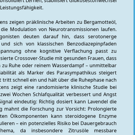
nsolidiert Lernen, stabilisiert Glukosestoffwechsel 
Leistungsfähigkeit.
ens zeigen präklinische Arbeiten zu Bergamotteöl, 
r die Modulation von Neurotransmissionen laufen. 
gonisten deuten darauf hin, dass serotonerge 
und sich von klassischen Benzodiazepinpfaden 
tspannung ohne kognitive Verflachung passt zu 
isierte Crossover-Studie mit gesunden Frauen, dass 
h zu Ruhe oder reinem Wasserdampf – unmittelbar 
abilität als Marker des Parasympathikus steigert 
kt tritt schnell ein und hält über die Ruhephase nach 
ens zeigt eine randomisierte klinische Studie bei 
 zwei Wochen Schlafqualität verbessert und Angst 
Signal eindeutig: Richtig dosiert kann Lavendel die 
ig mahnt die Forschung zur Vorsicht: Prolongierte 
mten Ölkomponenten kann steroidogene Enzyme 
beeinflussen und somit hormonelle Achsen modulieren – ein potenzielles Risiko bei Dauergebrauch 
 Thema, da insbesondere Zitrusöle messbare 