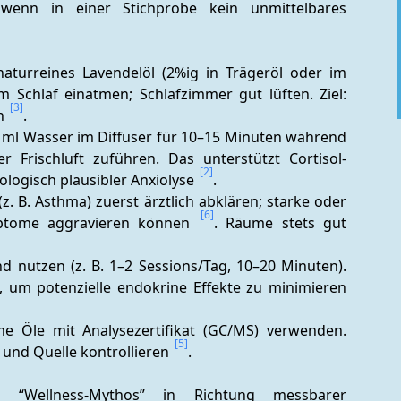
wenn in einer Stichprobe kein unmittelbares 
aturreines Lavendelöl (2%ig in Trägeröl oder im 
 Schlaf einatmen; Schlafzimmer gut lüften. Ziel: 
[3]
n 
. 
 ml Wasser im Diffuser für 10–15 Minuten während 
 Frischluft zuführen. Das unterstützt Cortisol-
[2]
ologisch plausibler Anxiolyse 
. 
 B. Asthma) zuerst ärztlich abklären; starke oder 
[6]
mptome aggravieren können 
. Räume stets gut 
d nutzen (z. B. 1–2 Sessions/Tag, 10–20 Minuten). 
Langfristiger, übermäßiger Gebrauch vermeiden, um potenzielle endokrine Effekte zu minimieren 
me Öle mit Analysezertifikat (GC/MS) verwenden. 
[5]
und Quelle kontrollieren 
.
“Wellness-Mythos” in Richtung messbarer 