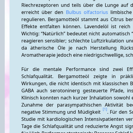
Riechrezeptoren und teils über die Lunge auf 
erreicht über den 
Bulbus olfactorius
 limbische
regulieren. Bergamotteöl stammt aus Citrus be
Effekte entfalten können. Lavendelöl ist reich 
Wichtig: “Natürlich” bedeutet nicht automatisch “
reagieren sensibler; schlechte Luftzirkulation u
da ätherische Öle je nach Herstellung Rückst
Aromatherapie jedoch eine niedrigschwellige, sch
Für die mentale Performance sind zwei Effe
Schlafqualität. Bergamotteöl zeigte in präkl
Wirkungen, die nicht identisch mit klassischen 
GABA auch serotoninerg gesteuerte Pfade, ins
Klinisch konnten nach kurzer Inhalation sowohl e
Zunahme der parasympathischen Aktivität beob
[1]
negative Stimmung und Müdigkeit 
. Für den S
Studie mit kardiologischen Intensivpatienten ver
Tage die Schlafqualität und reduzierte Angst sig