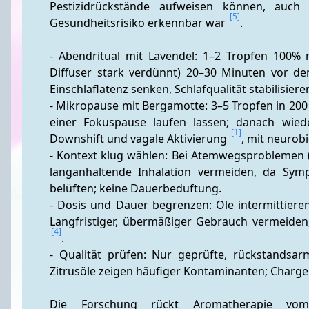
Pestizidrückstände aufweisen können, auch 
[5]
Gesundheitsrisiko erkennbar war 
.
- Abendritual mit Lavendel: 1–2 Tropfen 100% n
Diffuser stark verdünnt) 20–30 Minuten vor dem
Einschlaflatenz senken, Schlafqualität stabilisiere
- Mikropause mit Bergamotte: 3–5 Tropfen in 200
einer Fokuspause laufen lassen; danach wieder
[1]
Downshift und vagale Aktivierung 
, mit neurobi
- Kontext klug wählen: Bei Atemwegsproblemen (z.
langanhaltende Inhalation vermeiden, da Sy
belüften; keine Dauerbeduftung. 
- Dosis und Dauer begrenzen: Öle intermittieren
[4]
. 
- Qualität prüfen: Nur geprüfte, rückstandsar
Zitrusöle zeigen häufiger Kontaminanten; Charge 
Die Forschung rückt Aromatherapie vom 