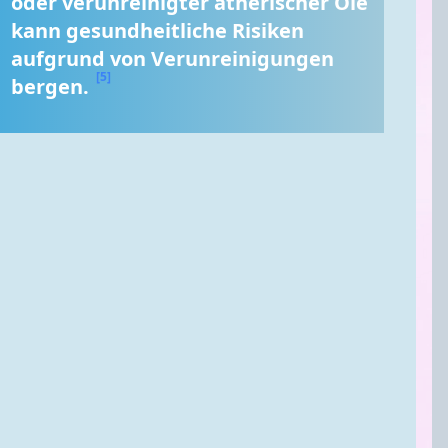
oder verunreinigter ätherischer Öle 
kann gesundheitliche Risiken 
aufgrund von Verunreinigungen 
[5]
bergen. 