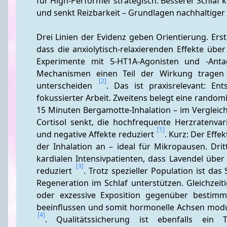
für High-Performer strategisch: Besserer Schlaf ko
und senkt Reizbarkeit – Grundlagen nachhaltiger 
Drei Linien der Evidenz geben Orientierung. Erst
dass die anxiolytisch-relaxierenden Effekte übe
Experimente mit 5‑HT1A‑Agonisten und ‑Anta
Mechanismen einen Teil der Wirkung tragen 
[2]
unterscheiden 
. Das ist praxisrelevant: En
fokussierter Arbeit. Zweitens belegt eine random
15 Minuten Bergamotte-Inhalation – im Vergleic
Cortisol senkt, die hochfrequente Herzratenvari
[1]
und negative Affekte reduziert 
. Kurz: Der Effe
der Inhalation an – ideal für Mikropausen. Dritt
kardialen Intensivpatienten, dass Lavendel über
[3]
reduziert 
. Trotz spezieller Population ist das 
Regeneration im Schlaf unterstützen. Gleichzeit
oder exzessive Exposition gegenüber bestim
[4]
. Qualitätssicherung ist ebenfalls ein