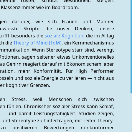
tal rüstet, schützt Gesundheit, steigert 
im Klassenzimmer wie im Boardroom.
tungen darüber, wie sich Frauen und Männer 
bewusste Skripte, die unser Denken, unsere 
rifft besonders die 
soziale Kognition
, die im Alltag 
h die 
Theory of Mind (ToM)
, ein Kernmechanismus 
munikation. Wenn Stereotype starr sind, verengt 
Optionen, sagen seltener etwas Unkonventionelles 
as Gehirn reagiert darauf mit ökonomischem, aber 
oration, mehr Konformität. Für High Performer 
sseln und soziale Energie zu verlieren — nicht aus 
er kognitiver Grenzen.
ialen Stress, weil Menschen sich zwischen 
 fühlen. Chronischer sozialer Stress kann Schlaf, 
– und damit Leistungsfähigkeit. Studien zeigen, 
n und Stereotype zu hinterfragen, mit reifer Theory-
u positiveren Bewertungen nonkonformer 