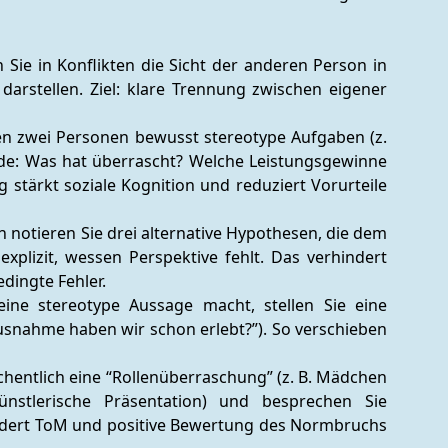
n Sie in Konflikten die Sicht der anderen Person in 
arstellen. Ziel: klare Trennung zwischen eigener 
en zwei Personen bewusst stereotype Aufgaben (z. 
nde: Was hat überrascht? Welche Leistungsgewinne 
wurden sichtbar? Die bewusste Normabweichung stärkt soziale Kognition und reduziert Vorurteile 
 notieren Sie drei alternative Hypothesen, die dem 
lizit, wessen Perspektive fehlt. Das verhindert 
dingte Fehler.
ine stereotype Aussage macht, stellen Sie eine 
usnahme haben wir schon erlebt?”). So verschieben 
öchentlich eine “Rollenüberraschung” (z. B. Mädchen 
ünstlerische Präsentation) und besprechen Sie 
anschließend, wie sich die Gruppe fühlte. Das fördert ToM und positive Bewertung des Normbruchs 