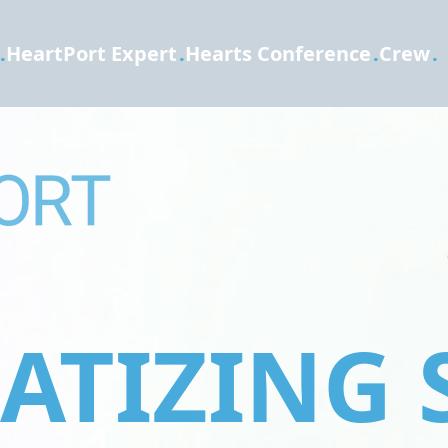
.
HeartPort Expert
.
Hearts Conference
.
Crew
.
TIZING 