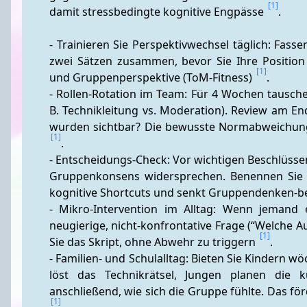
[1]
damit stressbedingte kognitive Engpässe 
.
- Trainieren Sie Perspektivwechsel täglich: Fasse
zwei Sätzen zusammen, bevor Sie Ihre Position d
[1]
und Gruppenperspektive (ToM-Fitness) 
.
- Rollen-Rotation im Team: Für 4 Wochen tausch
B. Technikleitung vs. Moderation). Review am E
[1]
.
- Entscheidungs-Check: Vor wichtigen Beschlüssen
Gruppenkonsens widersprechen. Benennen Sie exp
kognitive Shortcuts und senkt Gruppendenken-be
- Mikro-Intervention im Alltag: Wenn jemand e
neugierige, nicht-konfrontative Frage (“Welche A
[1]
Sie das Skript, ohne Abwehr zu triggern 
.
- Familien- und Schulalltag: Bieten Sie Kindern w
löst das Technikrätsel, Jungen planen die k
[1]