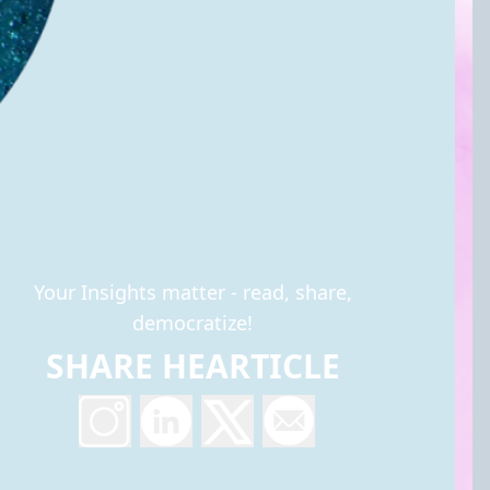
Your Insights matter - read, share,
democratize!
SHARE HEARTICLE