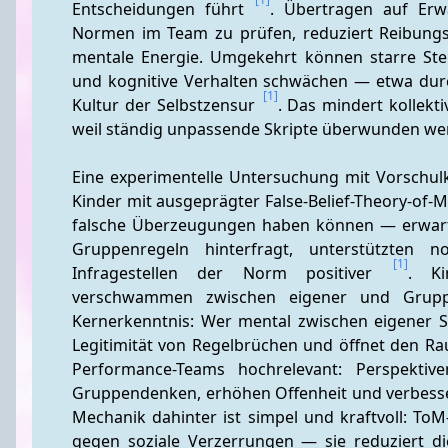
Entscheidungen führt 
. Übertragen auf Erwa
Normen im Team zu prüfen, reduziert Reibungsve
mentale Energie. Umgekehrt können starre Ste
und kognitive Verhalten schwächen — etwa durch 
[1]
Kultur der Selbstzensur 
. Das mindert kollekti
weil ständig unpassende Skripte überwunden w
Eine experimentelle Untersuchung mit Vorschul
Kinder mit ausgeprägter False-Belief-Theory-of-M
falsche Überzeugungen haben können — erwartete
Gruppenregeln hinterfragt, unterstützten 
[1]
Infragestellen der Norm positiver 
. Ki
verschwammen zwischen eigener und Grupp
Kernerkenntnis: Wer mental zwischen eigener S
Legitimität von Regelbrüchen und öffnet den Ra
Performance-Teams hochrelevant: Perspektive
Gruppendenken, erhöhen Offenheit und verbesse
Mechanik dahinter ist simpel und kraftvoll: To
gegen soziale Verzerrungen — sie reduziert di