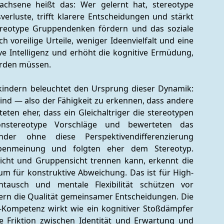
chsene heißt das: Wer gelernt hat, stereotype 
rluste, trifft klarere Entscheidungen und stärkt 
reotype Gruppendenken fördern und das soziale 
voreilige Urteile, weniger Ideenvielfalt und eine 
ve Intelligenz und erhöht die kognitive Ermüdung, 
erden müssen.
kindern beleuchtet den Ursprung dieser Dynamik: 
ind — also der Fähigkeit zu erkennen, dass andere 
n eher, dass ein Gleichaltriger die stereotypen 
nonstereotype Vorschläge und bewerteten das 
nder ohne diese Perspektivendifferenzierung 
enmeinung und folgten eher dem Stereotyp. 
icht und Gruppensicht trennen kann, erkennt die 
um für konstruktive Abweichung. Das ist für High-
ntausch und mentale Flexibilität schützen vor 
rn die Qualität gemeinsamer Entscheidungen. Die 
M-Kompetenz wirkt wie ein kognitiver Stoßdämpfer 
e Friktion zwischen Identität und Erwartung und 