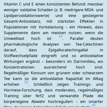
Vitamin C und E einen konsistenten Befund: messbar 
weniger oxidative Schäden (z. B. niedrigere MDA- und 
Lipidperoxidationswerte) und eine gesteigerte 
Gesamt-Antioxidanz, mit stärksten Effekten in 
Populationen mit Vorbelastung – ein Hinweis, dass 
Supplemente dann am meisten nutzen, wenn die 
[4]
Umweltlast hoch ist 
. Parallel deuten 
pharmakologische Analysen von Tee-Catechinen 
darauf, dass Epigallocatechingallat in 
Stoffwechselpfade eingreift und so antioxidative 
Wirkungen ergänzt – besonders im Darmmilieu, wo 
Konzentrationen ausreichend hoch sind. 
Regelmäßiger Konsum von grünem oder schwarzem 
Tee kann so die antioxidative Kapazität im Alltag 
[3]
erhöhen 
. Schließlich zeigen Trainings- und 
Hormese-Forschung, dass moderates, regelmäßiges 
Training über Nrf2 und verwandte Pfade die 
körpereigene Abwehr hochreguliert – ein smarter 
[6]