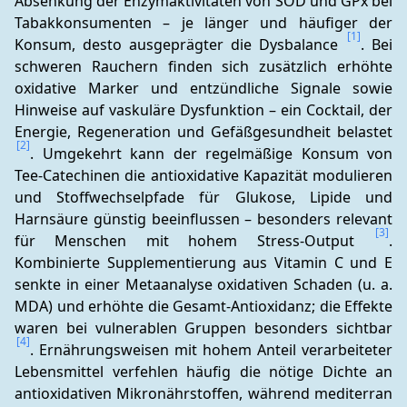
Absenkung der Enzymaktivitäten von SOD und GPx bei 
Tabakkonsumenten – je länger und häufiger der 
[1]
Konsum, desto ausgeprägter die Dysbalance 
. Bei 
schweren Rauchern finden sich zusätzlich erhöhte 
oxidative Marker und entzündliche Signale sowie 
Hinweise auf vaskuläre Dysfunktion – ein Cocktail, der 
Energie, Regeneration und Gefäßgesundheit belastet 
[2]
. Umgekehrt kann der regelmäßige Konsum von 
Tee-Catechinen die antioxidative Kapazität modulieren 
und Stoffwechselpfade für Glukose, Lipide und 
Harnsäure günstig beeinflussen – besonders relevant 
[3]
für Menschen mit hohem Stress-Output 
. 
Kombinierte Supplementierung aus Vitamin C und E 
senkte in einer Metaanalyse oxidativen Schaden (u. a. 
MDA) und erhöhte die Gesamt-Antioxidanz; die Effekte 
waren bei vulnerablen Gruppen besonders sichtbar 
[4]
. Ernährungsweisen mit hohem Anteil verarbeiteter 
Lebensmittel verfehlen häufig die nötige Dichte an 
antioxidativen Mikronährstoffen, während mediterran 