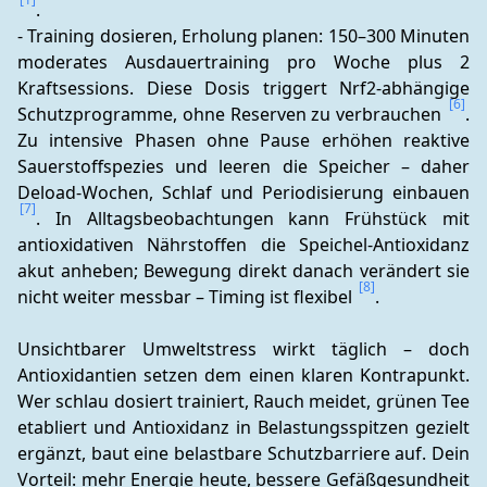
.
- Training dosieren, Erholung planen: 150–300 Minuten 
moderates Ausdauertraining pro Woche plus 2 
Kraftsessions. Diese Dosis triggert Nrf2-abhängige 
[6]
Schutzprogramme, ohne Reserven zu verbrauchen 
. 
Zu intensive Phasen ohne Pause erhöhen reaktive 
Sauerstoffspezies und leeren die Speicher – daher 
Deload-Wochen, Schlaf und Periodisierung einbauen 
[7]
. In Alltagsbeobachtungen kann Frühstück mit 
antioxidativen Nährstoffen die Speichel-Antioxidanz 
akut anheben; Bewegung direkt danach verändert sie 
[8]
nicht weiter messbar – Timing ist flexibel 
.
Unsichtbarer Umweltstress wirkt täglich – doch 
Antioxidantien setzen dem einen klaren Kontrapunkt. 
Wer schlau dosiert trainiert, Rauch meidet, grünen Tee 
etabliert und Antioxidanz in Belastungsspitzen gezielt 
ergänzt, baut eine belastbare Schutzbarriere auf. Dein 
Vorteil: mehr Energie heute, bessere Gefäßgesundheit 