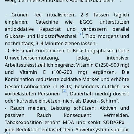
Weg, die innere Antioxidans-Fabrik anzukurbeln 
.
- Grünen Tee ritualisieren: 2–3 Tassen täglich 
einplanen. Catechine wie EGCG unterstützen 
antioxidative Kapazität und verbessern parallel 
[3]
Glukose- und Lipidstoffwechsel 
. Tipp: morgens und 
nachmittags, 3–4 Minuten ziehen lassen.
- C + E smart kombinieren: In Belastungsphasen (hohe 
Umweltverschmutzung, Jetlag, intensiver 
Arbeitsstress) zeitlich begrenzt Vitamin C (250–500 mg) 
und Vitamin E (100–200 mg) ergänzen. Die 
Kombination reduzierte oxidative Marker und erhöhte 
Gesamt-Antioxidanz in RCTs; besonders nützlich bei 
[4]
vorbelasteten Personen 
. Dauerhaft niedrig dosiert 
oder kurweise einsetzen, nicht als Dauer-„Schirm“.
- Rauch meiden, Leistung schützen: Aktiven und 
passiven Rauch konsequent vermeiden. 
Tabakexposition erhöht MDA und senkt SOD/GPx – 
jede Reduktion entlastet dein Abwehrsystem spürbar 
[1]