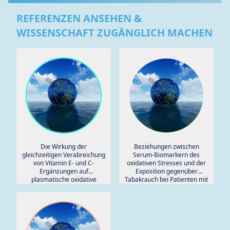
REFERENZEN ANSEHEN &
WISSENSCHAFT ZUGÄNGLICH MACHEN
Die Wirkung der
Beziehungen zwischen
gleichzeitigen Verabreichung
Serum-Biomarkern des
von Vitamin E- und C-
oxidativen Stresses und der
Ergänzungen auf
Exposition gegenüber
plasmatische oxidative
Tabakrauch bei Patienten mit
Stressmarker und die
psychischen Störungen.
Antioxidanskapazität: Eine
GRADE-bewertete
systematische Übersicht und
Meta-Analyse von
randomisierten kontrollierten