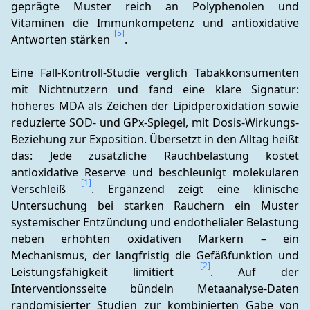
geprägte Muster reich an Polyphenolen und 
Vitaminen die Immunkompetenz und antioxidative 
[5]
Antworten stärken 
.
Eine Fall-Kontroll-Studie verglich Tabakkonsumenten 
mit Nichtnutzern und fand eine klare Signatur: 
höheres MDA als Zeichen der Lipidperoxidation sowie 
reduzierte SOD- und GPx-Spiegel, mit Dosis-Wirkungs-
Beziehung zur Exposition. Übersetzt in den Alltag heißt 
das: Jede zusätzliche Rauchbelastung kostet 
antioxidative Reserve und beschleunigt molekularen 
[1]
Verschleiß 
. Ergänzend zeigt eine klinische 
Untersuchung bei starken Rauchern ein Muster 
systemischer Entzündung und endothelialer Belastung 
neben erhöhten oxidativen Markern – ein 
Mechanismus, der langfristig die Gefäßfunktion und 
[2]
Leistungsfähigkeit limitiert 
. Auf der 
Interventionsseite bündeln Metaanalyse-Daten 
randomisierter Studien zur kombinierten Gabe von 